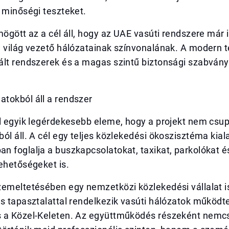
 minőségi teszteket.
mögött az a cél áll, hogy az UAE vasúti rendszere már 
 világ vezető hálózatainak színvonalának. A modern t
ált rendszerek és a magas szintű biztonsági szabván
tokból áll a rendszer
il egyik legérdekesebb eleme, hogy a projekt nem csu
ól áll. A cél egy teljes közlekedési ökoszisztéma kial
n foglalja a buszkapcsolatokat, taxikat, parkolókat 
ehetőségeket is.
emeltetésében egy nemzetközi közlekedési vállalat is
ős tapasztalattal rendelkezik vasúti hálózatok működ
 a Közel-Keleten. Az együttműködés részeként nemc