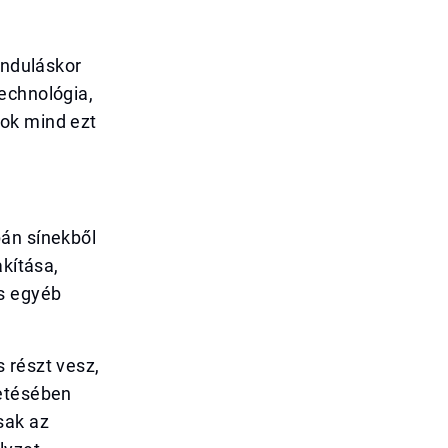
induláskor
echnológia,
yok mind ezt
pán sínekből
akítása,
és egyéb
 részt vesz,
tetésében
sak az