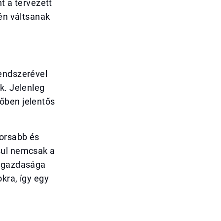
nt a tervezett
dén váltsanak
rendszerével
k. Jelenleg
őben jelentős
yorsabb és
sul nemcsak a
E gazdasága
okra, így egy