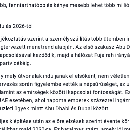
bb, fenntarthatóbb és kényelmesebb lehet több milli
dulás 2026-tól
ájékoztatás szerint a személyszállítás több ütemben in
tervezett menetrend alapján. Az első szakasz Abu D
apcsolásával kezdődik, majd a hálózat Fujairah irány
 partvidékéig.
y mely útvonalak induljanak el elsőként, nem véletle
tervezés során figyelembe vették a népsűrűséget, az u
lamint az emírségek közötti kapcsolat fontosságát. E
UAE esetében, ahol naponta emberek százezrei ingá
üzleti ügyek miatt Abu Dhabi és Dubai között.
ljes kiépítése után az előrejelzések szerint évente kör
szállíthat majd 2030-ra. Ez hatalmas szám, amely jól mu