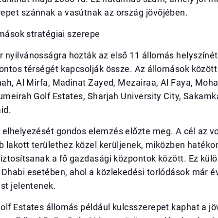
epet szánnak a vasútnak az ország jövőjében.
lomások stratégiai szerepe
 nyilvánosságra hozták az első 11 állomás helyszínét
ontos térségét kapcsolják össze. Az állomások között
nnah, Al Mirfa, Madinat Zayed, Mezairaa, Al Faya, Mo
umeirah Golf Estates, Sharjah University City, Sakamk
id.
 elhelyezését gondos elemzés előzte meg. A cél az vo
b lakott területhez közel kerüljenek, miközben hatéko
iztosítsanak a fő gazdasági központok között. Ez kül
 Dhabi esetében, ahol a közlekedési torlódások már é
st jelentenek.
lf Estates állomás például kulcsszerepet kaphat a jö