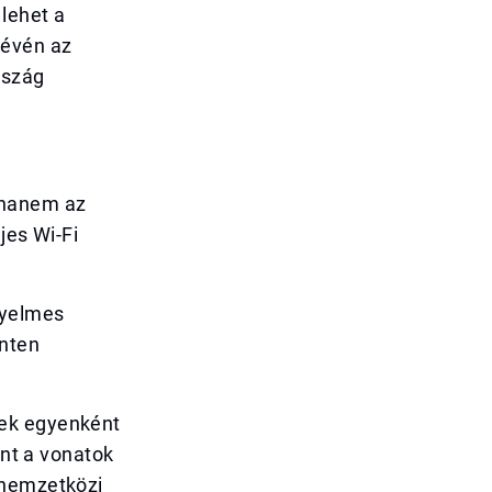
lehet a
révén az
rszág
 hanem az
jes Wi-Fi
nyelmes
inten
yek egyenként
int a vonatok
 nemzetközi