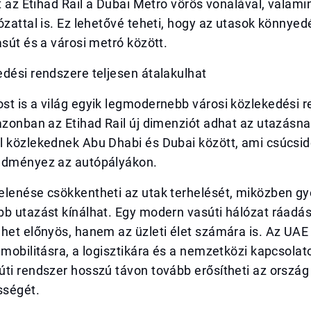
at az Etihad Rail a Dubai Metro vörös vonalával, valami
ózattal is. Ez lehetővé teheti, hogy az utasok könnye
asút és a városi metró között.
dési rendszere teljesen átalakulhat
st is a világ egyik legmodernebb városi közlekedési 
azonban az Etihad Rail új dimenziót adhat az utazásna
l közlekednek Abu Dhabi és Dubai között, ami csúcsid
edményez az autópályákon.
elenése csökkentheti az utak terhelését, miközben g
bb utazást kínálhat. Egy modern vasúti hálózat ráadá
ehet előnyös, hanem az üzleti élet számára is. Az UA
 mobilitásra, a logisztikára és a nemzetközi kapcsolat
ti rendszer hosszú távon tovább erősítheti az ország
sségét.