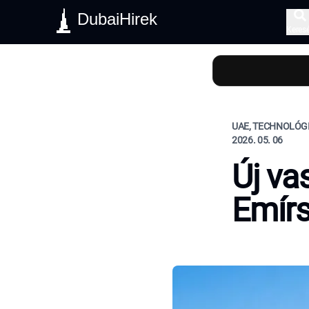
DubaiHirek
Keres
UAE, TECHNOLÓGI
2026. 05. 06
Új va
Emír