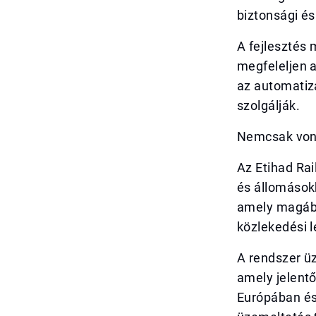
biztonsági és
A fejlesztés 
megfeleljen a
az automatiz
szolgálják.
Nemcsak vona
Az Etihad Ra
és állomásokb
amely magába
közlekedési l
A rendszer üz
amely jelent
Európában és