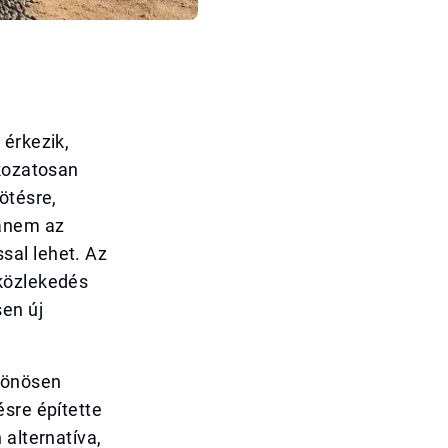
 érkezik,
okozatosan
ötésre,
hanem az
sal lehet. Az
 közlekedés
sen új
ülönösen
ésre építette
 alternatíva,