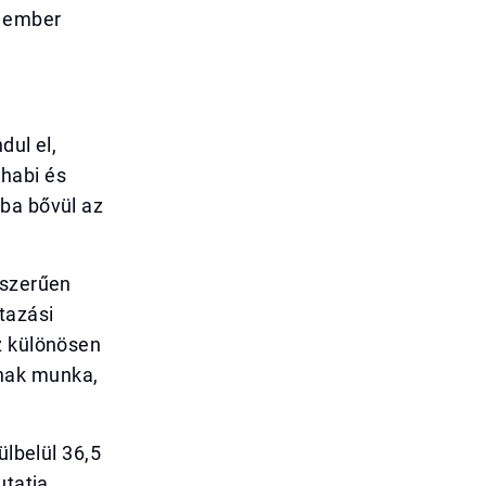
ó ember
dul el,
habi és
ába bővül az
nszerűen
tazási
z különösen
znak munka,
ülbelül 36,5
tatja,