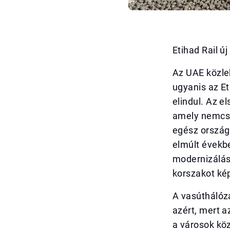
Etihad Rail ú
Az UAE közlek
ugyanis az Et
elindul. Az e
amely nemcsa
egész ország
elmúlt évekb
modernizálása
korszakot kép
A vasúthálóz
azért, mert a
a városok köz