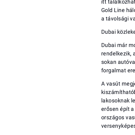
itt találkozh
Gold Line hál
a távolsági v
Dubai közleke
Dubai már mo
rendelkezik, 
sokan autóva
forgalmat er
A vasút megj
kiszámítható
lakosoknak l
erősen épít a
országos vasú
versenyképe