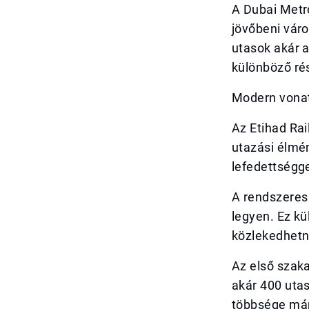
A Dubai Metro
jövőbeni vár
utasok akár a
különböző rés
Modern vonat
Az Etihad Ra
utazási élmén
lefedettségge
A rendszeres
legyen. Ez kü
közlekedhetn
Az első szak
akár 400 utas
többsége már