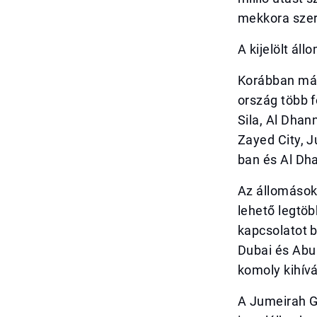
mekkora szer
A kijelölt ál
Korábban már
ország több f
Sila, Al Dha
Zayed City, J
ban és Al Dha
Az állomások
lehető legtöb
kapcsolatot b
Dubai és Abu
komoly kihívá
A Jumeirah Go