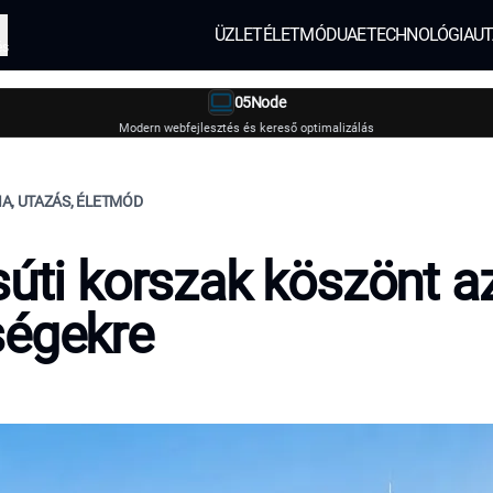
ÜZLET
ÉLETMÓD
UAE
TECHNOLÓGIA
UT
és
05Node
Modern webfejlesztés és kereső optimalizálás
A, UTAZÁS, ÉLETMÓD
súti korszak köszönt a
ségekre