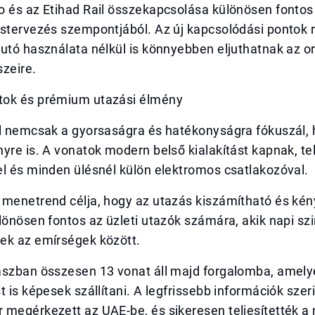
 és az Etihad Rail összekapcsolása különösen fontos 
ostervezés szempontjából. Az új kapcsolódási pontok 
utó használata nélkül is könnyebben eljuthatnak az o
zeire.
ok és prémium utazási élmény
il nemcsak a gyorsaságra és hatékonyságra fókuszál,
yre is. A vonatok modern belső kialakítást kapnak, tel
l és minden ülésnél külön elektromos csatlakozóval.
 menetrend célja, hogy az utazás kiszámítható és ké
lönösen fontos az üzleti utazók számára, akik napi sz
ek az emírségek között.
aszban összesen 13 vonat áll majd forgalomba, amel
t is képesek szállítani. A legfrissebb információk szer
 megérkezett az UAE-be, és sikeresen teljesítették a