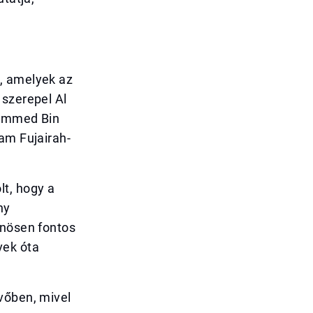
, amelyek az
 szerepel Al
hammed Bin
am Fujairah-
lt, hogy a
ny
önösen fontos
vek óta
vőben, mivel