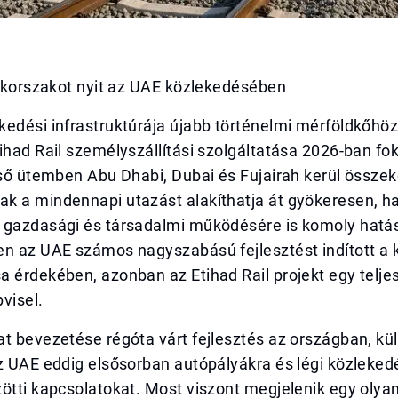
j korszakot nyit az UAE közlekedésében
edési infrastruktúrája újabb történelmi mérföldkőhöz
ihad Rail személyszállítási szolgáltatása 2026-ban f
lső ütemben Abu Dhabi, Dubai és Fujairah kerül összek
k a mindennapi utazást alakíthatja át gyökeresen, 
 gazdasági és társadalmi működésére is komoly hatás
en az UAE számos nagyszabású fejlesztést indított a
 érdekében, azonban az Etihad Rail projekt egy telje
visel.
at bevezetése régóta várt fejlesztés az országban, k
z UAE eddig elsősorban autópályákra és légi közleked
ötti kapcsolatokat. Most viszont megjelenik egy olyan