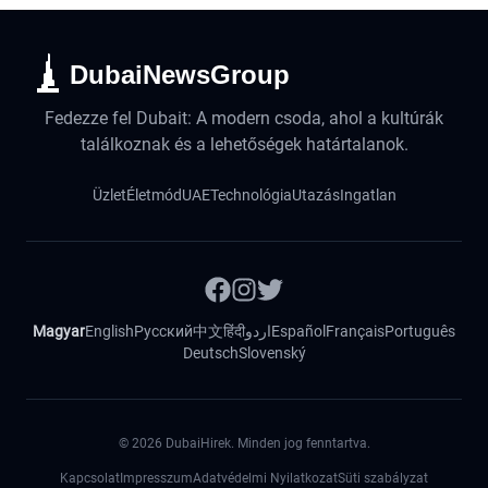
DubaiNewsGroup
Fedezze fel Dubait: A modern csoda, ahol a kultúrák
találkoznak és a lehetőségek határtalanok.
Üzlet
Életmód
UAE
Technológia
Utazás
Ingatlan
Magyar
English
Русский
中文
हिंदी
اردو
Español
Français
Português
Deutsch
Slovenský
©
2026
DubaiHirek. Minden jog fenntartva.
Kapcsolat
Impresszum
Adatvédelmi Nyilatkozat
Süti szabályzat