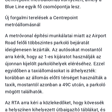
Blue Line egyik fő csomópontja lesz.
Új forgalmi terelések a Centrepoint
metróállomásnál
A metróvonal építési munkálatai miatt az Airport
Road felőli többszintes parkoló bejáratát
ideiglenesen lezárták. Az autósokat mostantól
arra kérik, hogy az 1-es kijáratot használják az
újonnan kijelölt parkolóhelyek eléréséhez. Ezzel
egyidőben a taxiállomásokat is áthelyezték:
korábban az állomás előtti térséget használták a
taxik, mostantól azonban a 49C utcán, a parkoló
mögött találhatók.
Az RTA arra kéri a közlekedőket, hogy kövessék
a helyszínen kihelyezett útbaigazító táblákat, és