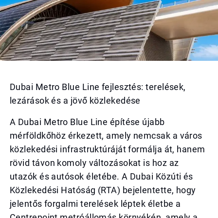
Dubai Metro Blue Line fejlesztés: terelések,
lezárások és a jövő közlekedése
A Dubai Metro Blue Line építése újabb
mérföldkőhöz érkezett, amely nemcsak a város
közlekedési infrastruktúráját formálja át, hanem
rövid távon komoly változásokat is hoz az
utazók és autósok életébe. A Dubai Közúti és
Közlekedési Hatóság (RTA) bejelentette, hogy
jelentős forgalmi terelések léptek életbe a
Centrepoint metróállomás környékén, amely a