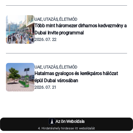
UAE, UTAZÁS, ÉLETMÓD
Több mint háromezer dirhamos kedvezmény a
Dubai Invite programmal
2026. 07. 22
UAE, UTAZÁS, ÉLETMÓD
Hatalmas gyalogos és kerékpáros hálózat
épül Dubai városában
2026. 07. 21
Az ön Weboldala
4. Hirdetéshely hirdesse itt weboldalát