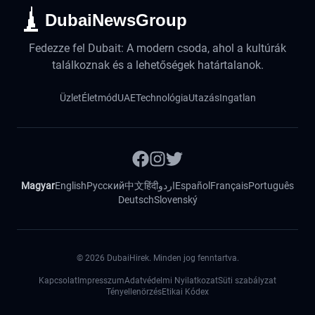
DubaiNewsGroup
Fedezze fel Dubait: A modern csoda, ahol a kultúrák
találkoznak és a lehetőségek határtalanok.
Üzlet
Életmód
UAE
Technológia
Utazás
Ingatlan
Magyar
English
Русский
中文
हिंदी
اردو
Español
Français
Português
Deutsch
Slovenský
©
2026
DubaiHirek. Minden jog fenntartva.
Kapcsolat
Impresszum
Adatvédelmi Nyilatkozat
Süti szabályzat
Tényellenörzés
Etikai Kódex