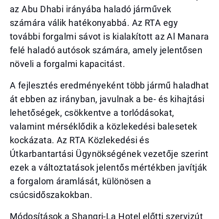
az Abu Dhabi irányába haladó járművek
számára válik hatékonyabbá. Az RTA egy
további forgalmi sávot is kialakított az Al Manara
felé haladó autósok számára, amely jelentősen
növeli a forgalmi kapacitást.
A fejlesztés eredményeként több jármű haladhat
át ebben az irányban, javulnak a be- és kihajtási
lehetőségek, csökkentve a torlódásokat,
valamint mérséklődik a közlekedési balesetek
kockázata. Az RTA Közlekedési és
Útkarbantartási Ügynökségének vezetője szerint
ezek a változtatások jelentős mértékben javítják
a forgalom áramlását, különösen a
csúcsidőszakokban.
Módosítások a Shangri-La Hotel előtti szervizút