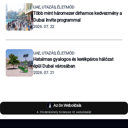
UAE, UTAZÁS, ÉLETMÓD
Több mint háromezer dirhamos kedvezmény a
Dubai Invite programmal
2026. 07. 22
UAE, UTAZÁS, ÉLETMÓD
Hatalmas gyalogos és kerékpáros hálózat
épül Dubai városában
2026. 07. 21
Az ön Weboldala
4. Hirdetéshely hirdesse itt weboldalát