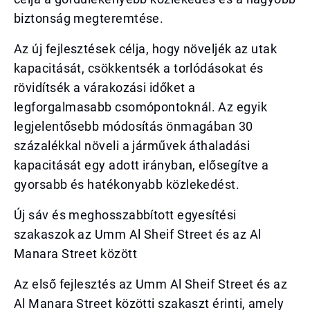
biztonság megteremtése.
Az új fejlesztések célja, hogy növeljék az utak
kapacitását, csökkentsék a torlódásokat és
rövidítsék a várakozási időket a
legforgalmasabb csomópontoknál. Az egyik
legjelentősebb módosítás önmagában 30
százalékkal növeli a járművek áthaladási
kapacitását egy adott irányban, elősegítve a
gyorsabb és hatékonyabb közlekedést.
Új sáv és meghosszabbított egyesítési
szakaszok az Umm Al Sheif Street és az Al
Manara Street között
Az első fejlesztés az Umm Al Sheif Street és az
Al Manara Street közötti szakaszt érinti, amely