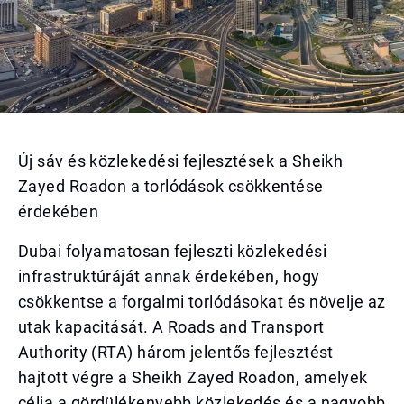
Új sáv és közlekedési fejlesztések a Sheikh
Zayed Roadon a torlódások csökkentése
érdekében
Dubai folyamatosan fejleszti közlekedési
infrastruktúráját annak érdekében, hogy
csökkentse a forgalmi torlódásokat és növelje az
utak kapacitását. A Roads and Transport
Authority (RTA) három jelentős fejlesztést
hajtott végre a Sheikh Zayed Roadon, amelyek
célja a gördülékenyebb közlekedés és a nagyobb