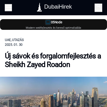
DubaiHirek
Keresés
05Node
Modern webfejlesztés és kereső optimalizálás
UAE, UTAZÁS
2025. 01. 30
Új sávok és forgalomfejlesztés a
Sheikh Zayed Roadon