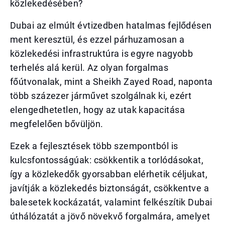
közlekedésében?
Dubai az elmúlt évtizedben hatalmas fejlődésen
ment keresztül, és ezzel párhuzamosan a
közlekedési infrastruktúra is egyre nagyobb
terhelés alá kerül. Az olyan forgalmas
főútvonalak, mint a Sheikh Zayed Road, naponta
több százezer járművet szolgálnak ki, ezért
elengedhetetlen, hogy az utak kapacitása
megfelelően bővüljön.
Ezek a fejlesztések több szempontból is
kulcsfontosságúak: csökkentik a torlódásokat,
így a közlekedők gyorsabban elérhetik céljukat,
javítják a közlekedés biztonságát, csökkentve a
balesetek kockázatát, valamint felkészítik Dubai
úthálózatát a jövő növekvő forgalmára, amelyet