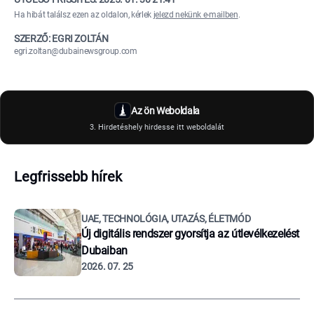
Ha hibát találsz ezen az oldalon, kérlek
jelezd nekünk e-mailben
.
SZERZŐ: EGRI ZOLTÁN
egri.zoltan@dubainewsgroup.com
Az ön Weboldala
3. Hirdetéshely hirdesse itt weboldalát
Legfrissebb hírek
UAE, TECHNOLÓGIA, UTAZÁS, ÉLETMÓD
Új digitális rendszer gyorsítja az útlevélkezelést
Dubaiban
2026. 07. 25