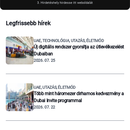
3. Hirdetéshely hirdesse itt weboldalát
Legfrissebb hírek
UAE, TECHNOLÓGIA, UTAZÁS, ÉLETMÓD
Új digitális rendszer gyorsítja az útlevélkezelést
Dubaiban
2026. 07. 25
UAE, UTAZÁS, ÉLETMÓD
Több mint háromezer dirhamos kedvezmény a
Dubai Invite programmal
2026. 07. 22