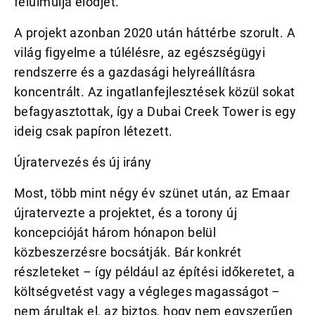
felülmúlja elődjét.
A projekt azonban 2020 után háttérbe szorult. A
világ figyelme a túlélésre, az egészségügyi
rendszerre és a gazdasági helyreállításra
koncentrált. Az ingatlanfejlesztések közül sokat
befagyasztottak, így a Dubai Creek Tower is egy
ideig csak papíron létezett.
Újratervezés és új irány
Most, több mint négy év szünet után, az Emaar
újratervezte a projektet, és a torony új
koncepcióját három hónapon belül
közbeszerzésre bocsátják. Bár konkrét
részleteket – így például az építési időkeretet, a
költségvetést vagy a végleges magasságot –
nem árultak el, az biztos, hogy nem egyszerűen