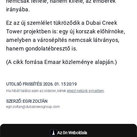
nemcsak felfelé, hanem kifelé, az emberek
irányába.
Ez az új szemlélet tükröződik a Dubai Creek
Tower projektben is: egy új korszak előhírnöke,
amelyben a városépítés nemcsak látványos,
hanem gondolatébresztő is.
(A cikk forrása Emaar közleménye alapján.)
UTOLSÓ FRISSÍTÉS:
2026. 01. 15 20:19
Ha hibát találsz ezen az oldalon, kérlek
jelezd nekünk e-mailben
.
SZERZŐ: EGRI ZOLTÁN
egri.zoltan@dubainewsgroup.com
Az ön Weboldala