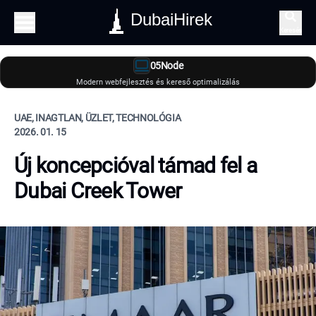
DubaiHirek
Keresés
05Node
Modern webfejlesztés és kereső optimalizálás
UAE, INAGTLAN, ÜZLET, TECHNOLÓGIA
2026. 01. 15
Új koncepcióval támad fel a
Dubai Creek Tower