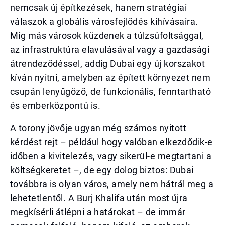
nemcsak új építkezések, hanem stratégiai
válaszok a globális városfejlődés kihívásaira.
Míg más városok küzdenek a túlzsúfoltsággal,
az infrastruktúra elavulásával vagy a gazdasági
átrendeződéssel, addig Dubai egy új korszakot
kíván nyitni, amelyben az épített környezet nem
csupán lenyűgöző, de funkcionális, fenntartható
és emberközpontú is.
A torony jövője ugyan még számos nyitott
kérdést rejt – például hogy valóban elkezdődik-e
időben a kivitelezés, vagy sikerül-e megtartani a
költségkeretet –, de egy dolog biztos: Dubai
továbbra is olyan város, amely nem hátrál meg a
lehetetlentől. A Burj Khalifa után most újra
megkísérli átlépni a határokat – de immár