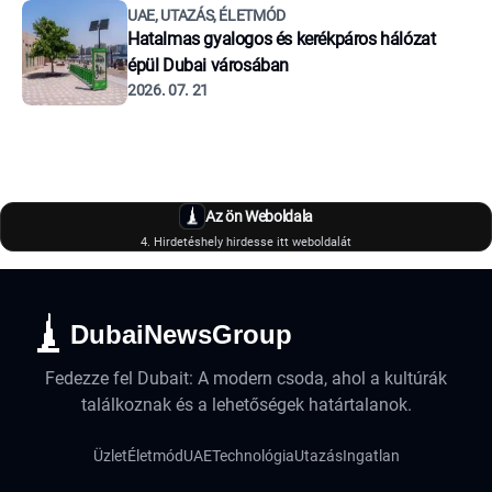
UAE, UTAZÁS, ÉLETMÓD
Hatalmas gyalogos és kerékpáros hálózat
épül Dubai városában
2026. 07. 21
Az ön Weboldala
4. Hirdetéshely hirdesse itt weboldalát
DubaiNewsGroup
Fedezze fel Dubait: A modern csoda, ahol a kultúrák
találkoznak és a lehetőségek határtalanok.
Üzlet
Életmód
UAE
Technológia
Utazás
Ingatlan