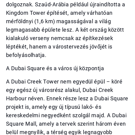
dolgoznak. Szaúd-Arábia például újraindította a
Kingdom Tower építését, amely várhatóan
mérföldnyi (1,6 km) magasságával a világ
legmagasabb épülete lesz. A két ország között
kialakuló verseny nemcsak az építkezések
léptékét, hanem a várostervezés jövőjét is
befolyásolhatja.
A Dubai Square és a város új központja
A Dubai Creek Tower nem egyedül épül – köré
egy egész új városrész alakul, Dubai Creek
Harbour néven. Ennek része lesz a Dubai Square
projekt is, amely egy új típusú lakó- és
kereskedelmi negyedként szolgál majd. A Dubai
Square Mall, amely a tervek szerint három éven
belül megnyílik, a térség egyik legnagyobb