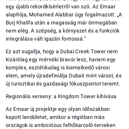
egy újabb rekordkísérletről van szó. Az Emaar
alapítója, Mohamed Alabbar úgy fogalmazott: „A
Burj Khalifa után a magasság már önmagában
nem elég. A szépség, a környezet és a funkciók
integrálása vált igazán fontossá.”
Ez azt sugallja, hogy a Dubai Creek Tower nem
kizárólag egy mérnöki bravúr lesz, hanem egy
komplex, esztétikailag is kiemelkedő városi
elem, amely újradefiniálja Dubait mint várost, és
új turisztikai és gazdasági fókuszpontot teremt.
Regionális verseny: a Kingdom Tower kihívása
Az Emaar új projektje egy olyan időszakban
kapott lendületet, amikor a régióban más
országok is ambiciózus felhőkarcoló-terveken