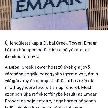
Új lendületet kap a Dubai Creek Tower: Emaar
három hónapon belül kiírja a pályázatot az
ikonikus toronyra
A Dubai Creek Tower hosszú évekig a jövő
városának egyik legnagyobb ígérete volt, ám a
világjárvány és a projekt körüli áttervezések
miatt egy időre lekerült a napirendről. Most
azonban újra reflektorfénybe került: az Emaar
Properties bejelentette, hogy három hónapon
belül kiírják a közbeszerzést a teljesen