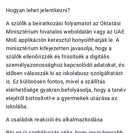
Hogyan lehet jelentkezni?
A szülők a beiratkozási folyamatot az Oktatási
Minisztérium hivatalos weboldalán vagy az UAE
MoE applikáción keresztül bonyolíthatják le. A
minisztérium kifejezetten javasolja, hogy a
szülők ellenőrizzék és frissítsék a digitális
személyazonossághoz kapcsolódó adatokat, és
időben válasszák ki az iskolabusz-szolgáltatást
is. Ez különösen fontos, mivel a szállítás
elérhetősége gyakran befolyásolja, hogy a tanév
elejétől biztosított-e a gyermekek utazása az
iskolába.
A családok reakciói és alkalmazkodása
Bár az új szabályozás célja, hogy igazságosabb