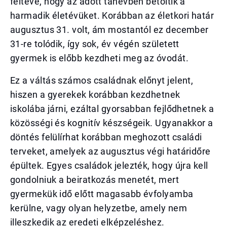
feltéve, hogy az adott tanévben betöltik a
harmadik életévüket. Korábban az életkori határ
augusztus 31. volt, ám mostantól ez december
31-re tolódik, így sok, év végén született
gyermek is előbb kezdheti meg az óvodát.
Ez a váltás számos családnak előnyt jelent,
hiszen a gyerekek korábban kezdhetnek
iskolába járni, ezáltal gyorsabban fejlődhetnek a
közösségi és kognitív készségeik. Ugyanakkor a
döntés felülírhat korábban meghozott családi
terveket, amelyek az augusztus végi határidőre
épültek. Egyes családok jelezték, hogy újra kell
gondolniuk a beiratkozás menetét, mert
gyermekük idő előtt magasabb évfolyamba
kerülne, vagy olyan helyzetbe, amely nem
illeszkedik az eredeti elképzeléshez.