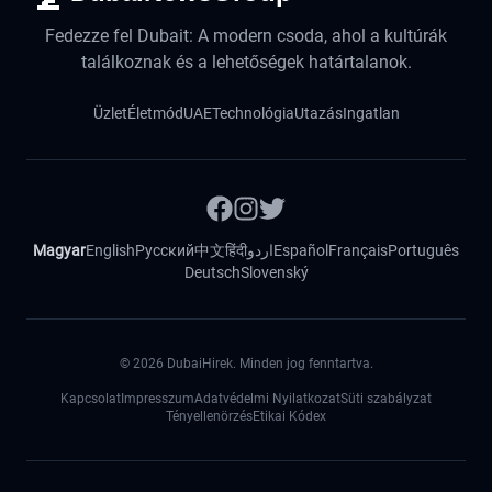
Fedezze fel Dubait: A modern csoda, ahol a kultúrák
találkoznak és a lehetőségek határtalanok.
Üzlet
Életmód
UAE
Technológia
Utazás
Ingatlan
Magyar
English
Русский
中文
हिंदी
اردو
Español
Français
Português
Deutsch
Slovenský
©
2026
DubaiHirek. Minden jog fenntartva.
Kapcsolat
Impresszum
Adatvédelmi Nyilatkozat
Süti szabályzat
Tényellenörzés
Etikai Kódex