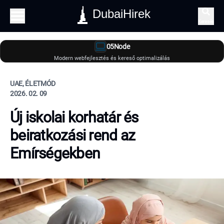
DubaiHirek
Keresés
05Node
Modern webfejlesztés és kereső optimalizálás
UAE, ÉLETMÓD
2026. 02. 09
Új iskolai korhatár és
beiratkozási rend az
Emírségekben