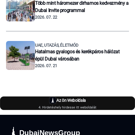
Több mint háromezer dirhamos kedvezmény a
Dubai Invite programmal
2026. 07. 22
UAE, UTAZÁS, ÉLETMÓD
Hatalmas gyalogos és kerékpáros hálózat
épül Dubai városában
2026. 07. 21
Az ön Weboldala
4. Hirdetéshely hirdesse itt weboldalát
DubaiNewsGroup