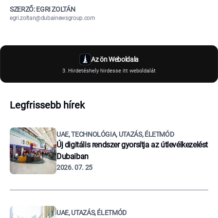
SZERZŐ: EGRI ZOLTÁN
egri.zoltan@dubainewsgroup.com
Az ön Weboldala
3. Hirdetéshely hirdesse itt weboldalát
Legfrissebb hírek
UAE, TECHNOLÓGIA, UTAZÁS, ÉLETMÓD
Új digitális rendszer gyorsítja az útlevélkezelést
Dubaiban
2026. 07. 25
UAE, UTAZÁS, ÉLETMÓD