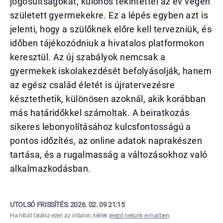
jogosultságokat, különös tekintettel az év végén
született gyermekekre. Ez a lépés egyben azt is
jelenti, hogy a szülőknek előre kell tervezniük, és
időben tájékozódniuk a hivatalos platformokon
keresztül. Az új szabályok nemcsak a
gyermekek iskolakezdését befolyásolják, hanem
az egész család életét is újratervezésre
késztethetik, különösen azoknál, akik korábban
más határidőkkel számoltak. A beiratkozás
sikeres lebonyolításához kulcsfontosságú a
pontos időzítés, az online adatok naprakészen
tartása, és a rugalmasság a változásokhoz való
alkalmazkodásban.
UTOLSÓ FRISSÍTÉS:
2026. 02. 09 21:15
Ha hibát találsz ezen az oldalon, kérlek
jelezd nekünk e-mailben
.