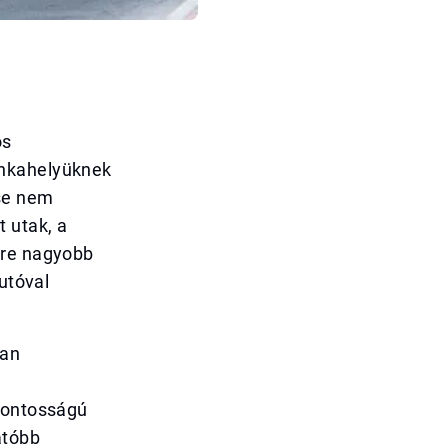
os
unkahelyüknek
ése nem
 utak, a
yre nagyobb
utóval
yan
sfontosságú
atóbb