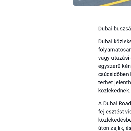
Dubai buszsá
Dubai közlek
folyamatosan
vagy utazási 
egyszerű kén
csúcsidőben 
terhet jelent
közlekednek.
A Dubai Road
fejlesztést v
közlekedésbe
úton zajlik, 