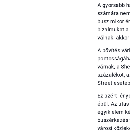
A gyorsabb ha
számára nemc
busz mikor ér
bizalmukat a
válnak, akko
A bővítés vár
pontosságába
várnak, a Sh
százalékot, a
Street eseté
Ez azért lén
épül. Az utas
egyik elem ké
buszérkezés 
városi közlek