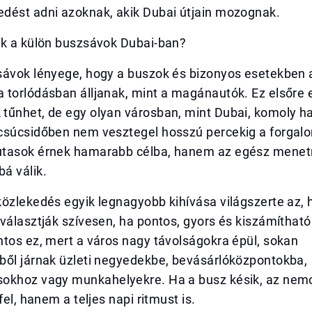
dést adni azoknak, akik Dubai útjain mozognak.
ak a külön buszsávok Dubai-ban?
sávok lényege, hogy a buszok és bizonyos esetekben a
 torlódásban álljanak, mint a magánautók. Ez elsőre
tűnhet, de egy olyan városban, mint Dubai, komoly ha
csúcsidőben nem vesztegel hosszú percekig a forgal
tasok érnek hamarabb célba, hanem az egész menet
á válik.
özlekedés egyik legnagyobb kihívása világszerte az, 
választják szívesen, ha pontos, gyors és kiszámíthat
tos ez, mert a város nagy távolságokra épül, sokan
ből járnak üzleti negyedekbe, bevásárlóközpontokba,
okhoz vagy munkahelyekre. Ha a busz késik, az nem
fel, hanem a teljes napi ritmust is.