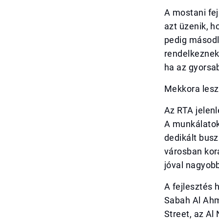
A mostani fej
azt üzenik, h
pedig másodl
rendelkeznek
ha az gyorsa
Mekkora lesz
Az RTA jelenle
A munkálatok 
dedikált busz
városban kor
jóval nagyobb
A fejlesztés 
Sabah Al Ahm
Street, az Al