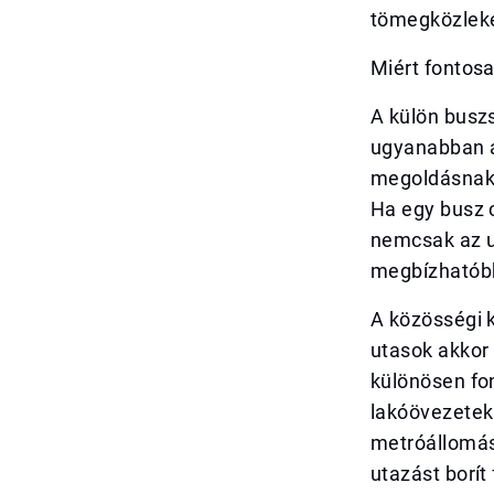
tömegközleke
Miért fontos
A külön busz
ugyanabban a
megoldásnak 
Ha egy busz 
nemcsak az u
megbízhatóbb
A közösségi k
utasok akkor 
különösen fon
lakóövezetek
metróállomás
utazást borít 