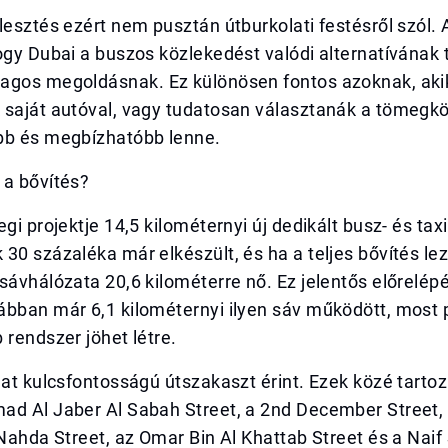
lesztés ezért nem pusztán útburkolati festésről szól.
ogy Dubai a buszos közlekedést valódi alternatívának 
agos megoldásnak. Ez különösen fontos azoknak, ak
 saját autóval, vagy tudatosan választanák a tömegkö
bb és megbízhatóbb lenne.
 a bővítés?
gi projektje 14,5 kilométernyi új dedikált busz- és taxi
30 százaléka már elkészült, és ha a teljes bővítés lez
sávhálózata 20,6 kilométerre nő. Ez jelentős előrelépé
ábban már 6,1 kilométernyi ilyen sáv működött, most 
 rendszer jöhet létre.
hat kulcsfontosságú útszakaszt érint. Ezek közé tartoz
ad Al Jaber Al Sabah Street, a 2nd December Street,
 Nahda Street, az Omar Bin Al Khattab Street és a Naif