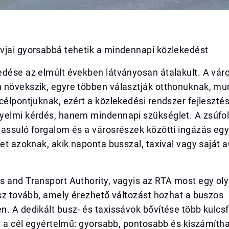
vjai gyorsabbá tehetik a mindennapi közlekedést
edése az elmúlt években látványosan átalakult. A vár
 növekszik, egyre többen választják otthonuknak, m
célpontjuknak, ezért a közlekedési rendszer fejleszt
yelmi kérdés, hanem mindennapi szükséglet. A zsúfolt
lassuló forgalom és a városrészek közötti ingázás eg
het azoknak, akik naponta busszal, taxival vagy saját a
s and Transport Authority, vagyis az RTA most egy ol
isz tovább, amely érezhető változást hozhat a buszos
n. A dedikált busz- és taxissávok bővítése több kulc
és a cél egyértelmű: gyorsabb, pontosabb és kiszámíth