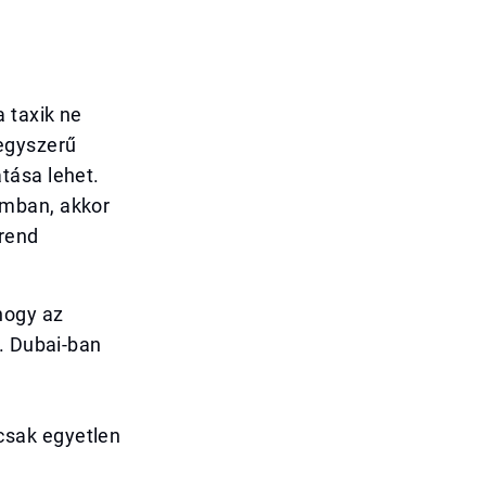
 taxik ne
 egyszerű
tása lehet.
omban, akkor
rend
hogy az
ó. Dubai-ban
csak egyetlen