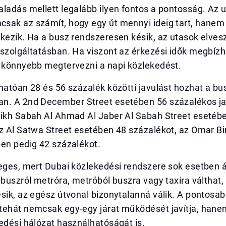
ladás mellett legalább ilyen fontos a pontosság. Az 
sak az számít, hogy egy út mennyi ideig tart, hanem 
kezik. Ha a busz rendszeresen késik, az utasok elvesz
 szolgáltatásban. Ha viszont az érkezési idők megbíz
r könnyebb megtervezni a napi közlekedést.
hatóan 28 és 56 százalék közötti javulást hozhat a bu
n. A 2nd December Street esetében 56 százalékos ja
eikh Sabah Al Ahmad Al Jaber Al Sabah Street esetéb
z Al Satwa Street esetében 48 százalékot, az Omar Bi
ben pedig 42 százalékot.
yeges, mert Dubai közlekedési rendszere sok esetben 
 buszról metróra, metróból buszra vagy taxira válthat,
sik, az egész útvonal bizonytalanná válik. A pontosa
tehát nemcsak egy-egy járat működését javítja, hanem
edési hálózat használhatóságát is.