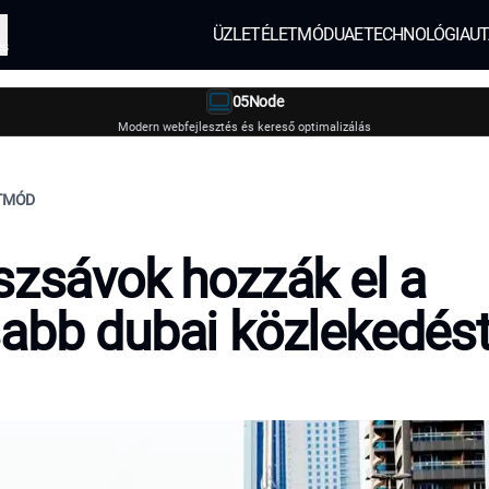
ÜZLET
ÉLETMÓD
UAE
TECHNOLÓGIA
UT
és
05Node
Modern webfejlesztés és kereső optimalizálás
ETMÓD
szsávok hozzák el a
abb dubai közlekedés