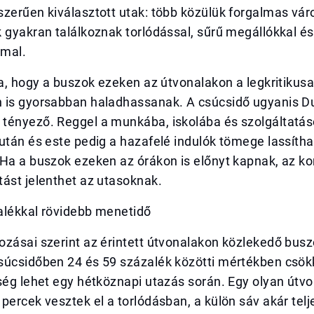
zerűen kiválasztott utak: több közülük forgalmas váro
 gyakran találkoznak torlódással, sűrű megállókkal és
mal.
ja, hogy a buszok ezeken az útvonalakon a legkritikus
 is gyorsabban haladhassanak. A csúcsidő ugyanis Du
tényező. Reggel a munkába, iskolába és szolgáltatás
után és este pedig a hazafelé indulók tömege lassítha
 Ha a buszok ezeken az órákon is előnyt kapnak, az k
ást jelenthet az utasoknak.
alékkal rövidebb menetidő
ozásai szerint az érintett útvonalakon közlekedő bus
súcsidőben 24 és 59 százalék közötti mértékben csök
ség lehet egy hétköznapi utazás során. Egy olyan útvo
percek vesztek el a torlódásban, a külön sáv akár telj