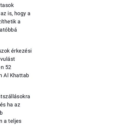
utasok
az is, hogy a
íthetik a
hatóbbá
szok érkezési
vulást
en 52
n Al Khattab
átszállásokra
 és ha az
bb
 a teljes