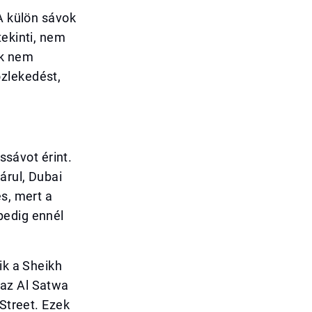
 A külön sávok
tekinti, nem
ik nem
zlekedést,
ssávot érint.
árul, Dubai
s, mert a
pedig ennél
ik a Sheikh
 az Al Satwa
 Street. Ezek