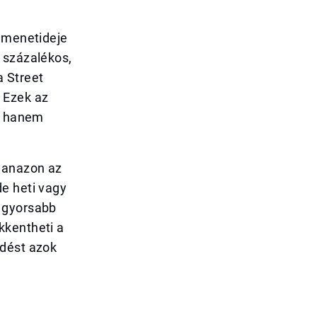
k menetideje
 százalékos,
a Street
 Ezek az
s, hanem
yanazon az
e heti vagy
A gyorsabb
kkentheti a
edést azok