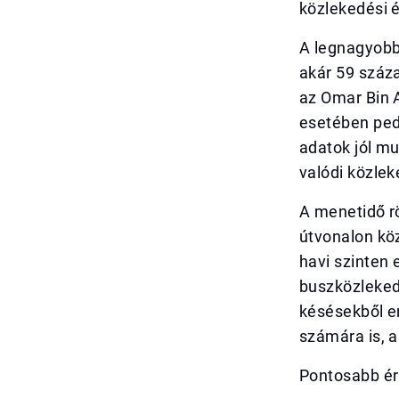
közlekedési 
A legnagyobb 
akár 59 száza
az Omar Bin 
esetében ped
adatok jól mu
valódi közle
A menetidő r
útvonalon köz
havi szinten
buszközleked
késésekből e
számára is, a
Pontosabb ér