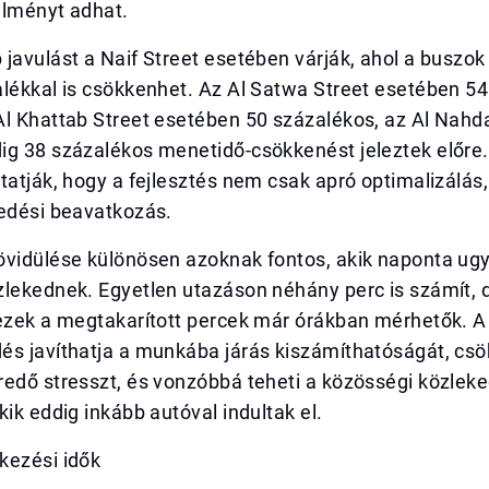
élményt adhat.
javulást a Naif Street esetében várják, ahol a buszo
lékkal is csökkenhet. Az Al Satwa Street esetében 54
Al Khattab Street esetében 50 százalékos, az Al Nahd
ig 38 százalékos menetidő-csökkenést jeleztek előre.
tatják, hogy a fejlesztés nem csak apró optimalizálá
kedési beavatkozás.
övidülése különösen azoknak fontos, akik naponta ug
lekednek. Egyetlen utazáson néhány perc is számít, d
 ezek a megtakarított percek már órákban mérhetők. 
és javíthatja a munkába járás kiszámíthatóságát, csö
redő stresszt, és vonzóbbá teheti a közösségi közlek
kik eddig inkább autóval indultak el.
kezési idők