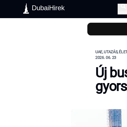
DubaiHirek
Keres
UAE, UTAZÁS, ÉL
2026. 06. 23
Új bu
gyors