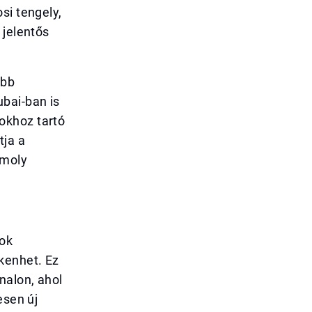
si tengely,
 jelentős
abb
bai-ban is
okhoz tartó
tja a
omoly
zok
kenhet. Ez
nalon, ahol
esen új