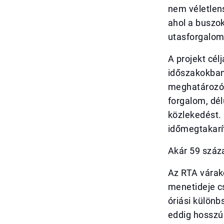
nem véletlens
ahol a buszok
utasforgalom
A projekt cél
időszakokban
meghatározó 
forgalom, dél
közlekedést.
időmegtakarít
Akár 59 száz
Az RTA várak
menetideje c
óriási különb
eddig hosszú 