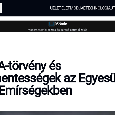
ÜZLET
ÉLETMÓD
UAE
TECHNOLÓGIA
UT
és
05Node
Modern webfejlesztés és kereső optimalizálás
A-törvény és
entességek az Egyesü
 Emírségekben