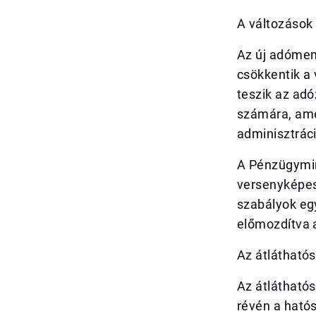
A változások
Az új adómen
csökkentik a
teszik az adó
számára, ame
adminisztráci
A Pénzügymin
versenyképes
szabályok egy
előmozdítva 
Az átlátható
Az átláthatós
révén a ható