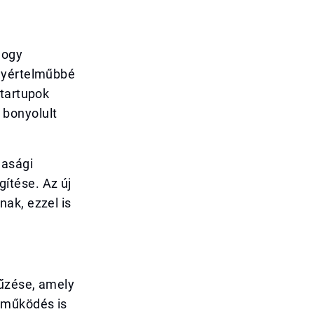
hogy
egyértelműbbé
startupok
 bonyolult
dasági
ítése. Az új
ak, ezzel is
tűzése, amely
tműködés is