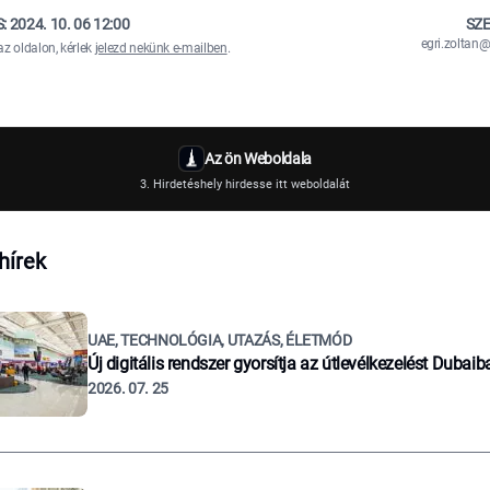
S:
2024. 10. 06 12:00
SZE
egri.zolta
az oldalon, kérlek
jelezd nekünk e-mailben
.
Az ön Weboldala
3. Hirdetéshely hirdesse itt weboldalát
hírek
UAE, TECHNOLÓGIA, UTAZÁS, ÉLETMÓD
Új digitális rendszer gyorsítja az útlevélkezelést Dubaib
2026. 07. 25