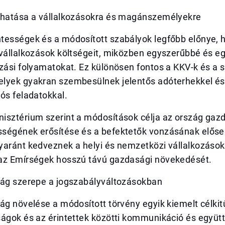
 hatása a vállalkozásokra és magánszemélyekre
tességek és a módosított szabályok legfőbb előnye, 
 vállalkozások költségeit, miközben egyszerűbbé és 
zási folyamatokat. Ez különösen fontos a KKV-k és a 
lyek gyakran szembesülnek jelentős adóterhekkel és
ós feladatokkal.
isztérium szerint a módosítások célja az ország gaz
ségének erősítése és a befektetők vonzásának előseg
aránt kedveznek a helyi és nemzetközi vállalkozásokn
az Emírségek hosszú távú gazdasági növekedését.
ság szerepe a jogszabályváltozásokban
ág növelése a módosított törvény egyik kiemelt célki
ságok és az érintettek közötti kommunikáció és együt