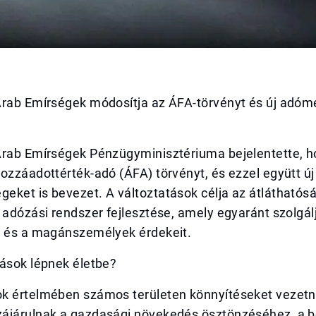
Arab Emírségek módosítja az ÁFA-törvényt és új adó
Arab Emírségek Pénzügyminisztériuma bejelentette, 
ozzáadottérték-adó (ÁFA) törvényt, és ezzel együtt új
eket is bevezet. A változtatások célja az átláthatós
 adózási rendszer fejlesztése, amely egyaránt szolgál
k és a magánszemélyek érdekeit.
zások lépnek életbe?
k értelmében számos területen könnyítéseket vezetn
ájárulnak a gazdasági növekedés ösztönzéséhez, a b