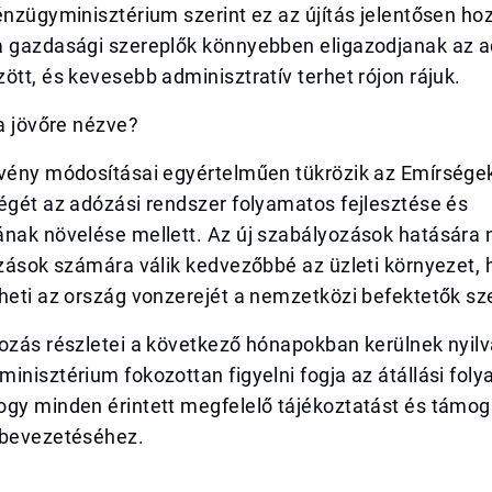
énzügyminisztérium szerint ez az újítás jelentősen ho
a gazdasági szereplők könnyebben eligazodjanak az a
ött, és kevesebb adminisztratív terhet rójon rájuk.
 a jövőre nézve?
rvény módosításai egyértelműen tükrözik az Emírsége
égét az adózási rendszer folyamatos fejlesztése és
ának növelése mellett. Az új szabályozások hatására
kozások számára válik kedvezőbbé az üzleti környezet
theti az ország vonzerejét a nemzetközi befektetők s
yozás részletei a következő hónapokban kerülnek nyil
inisztérium fokozottan figyelni fogja az átállási fol
ogy minden érintett megfelelő tájékoztatást és támog
 bevezetéséhez.