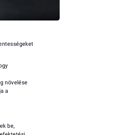
mentességeket
hogy
ág növelése
ja a
ek be,
efektetési