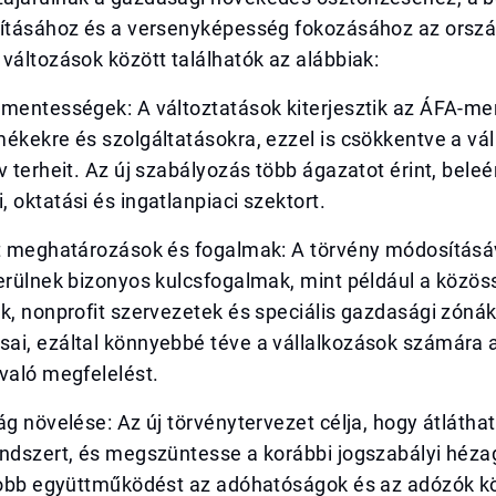
vításához és a versenyképesség fokozásához az orsz
változások között találhatók az alábbiak:
ómentességek: A változtatások kiterjesztik az ÁFA-m
ékekre és szolgáltatásokra, ezzel is csökkentve a vá
v terheit. Az új szabályozás több ágazatot érint, beleé
 oktatási és ingatlanpiaci szektort.
tt meghatározások és fogalmak: A törvény módosításá
erülnek bizonyos kulcsfogalmak, mint például a közös
k, nonprofit szervezetek és speciális gazdasági zóná
ai, ezáltal könnyebbé téve a vállalkozások számára a
való megfelelést.
ág növelése: Az új törvénytervezet célja, hogy átláth
ndszert, és megszüntesse a korábbi jogszabályi hézag
 jobb együttműködést az adóhatóságok és az adózók kö