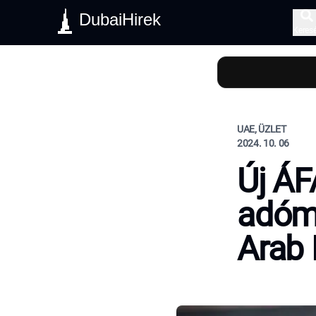
DubaiHirek
Keres
UAE, ÜZLET
2024. 10. 06
Új ÁF
adóm
Arab