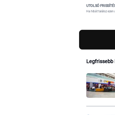
UTOLSÓ FRISSÍTÉ
Ha hibát találsz ezen 
Legfrissebb 