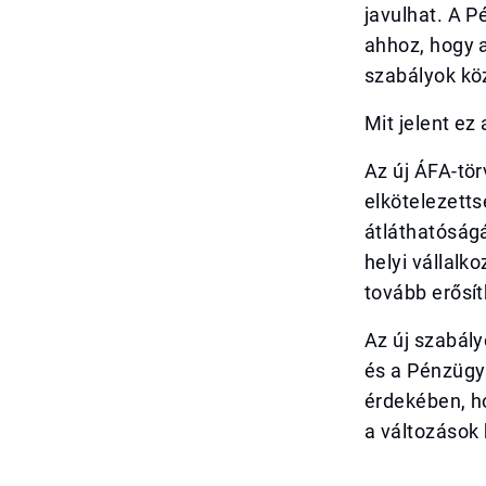
javulhat. A P
ahhoz, hogy 
szabályok köz
Mit jelent ez
Az új ÁFA-tö
elkötelezetts
átláthatóság
helyi vállal
tovább erősí
Az új szabál
és a Pénzügym
érdekében, h
a változások