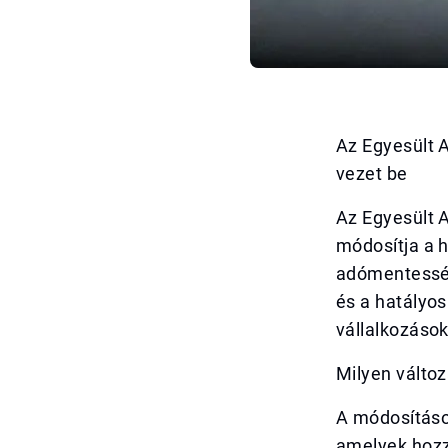
Az Egyesült 
vezet be
Az Egyesült 
módosítja a h
adómentesség
és a hatályos
vállalkozáso
Milyen válto
A módosításo
amelyek hozz