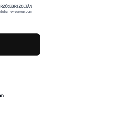
RZŐ: EGRI ZOLTÁN
n@dubainewsgroup.com
an