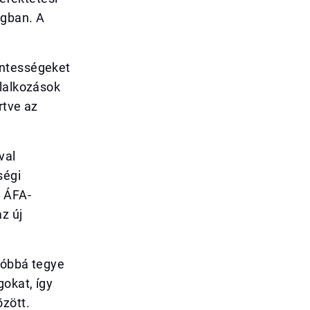
ágban. A
entességeket
llalkozások
rtve az
val
ségi
k ÁFA-
z új
atóbbá tegye
okat, így
zött.