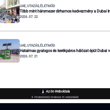
UAE, UTAZÁS, ÉLETMÓD
Több mint háromezer dirhamos kedvezmény a Dubai I
2026. 07. 22
UAE, UTAZÁS, ÉLETMÓD
Hatalmas gyalogos és kerékpáros hálózat épül Dubai 
2026. 07. 21
Az ön Weboldala
4. Hirdetéshely hirdesse itt weboldalát