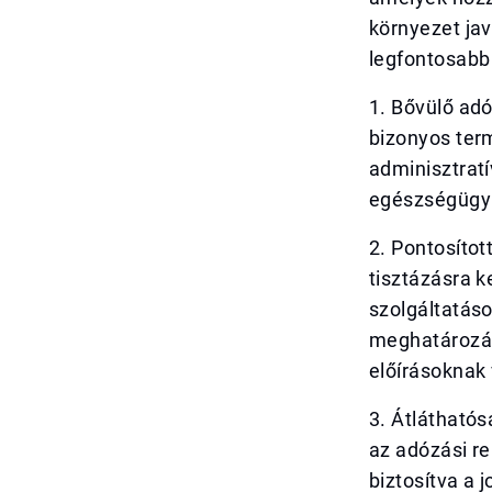
környezet ja
legfontosabb 
1. Bővülő ad
bizonyos term
adminisztratí
egészségügyi,
2. Pontosíto
tisztázásra k
szolgáltatáso
meghatározás
előírásoknak 
3. Átláthatós
az adózási re
biztosítva a