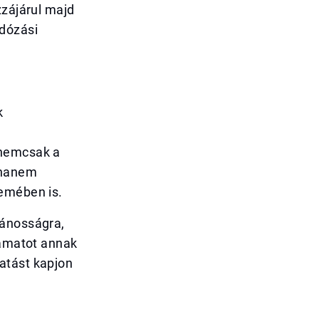
zzájárul majd
dózási
k
 nemcsak a
, hanem
zemében is.
vánosságra,
yamatot annak
atást kapjon