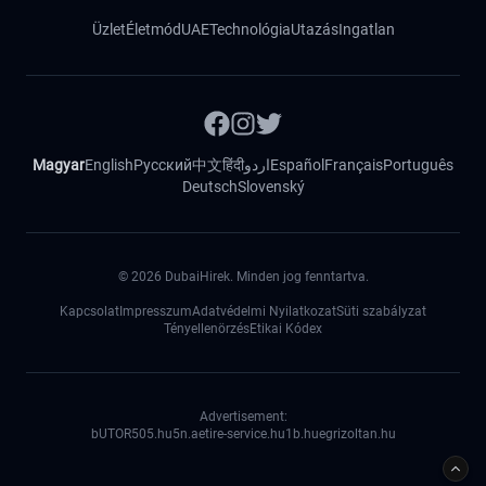
Üzlet
Életmód
UAE
Technológia
Utazás
Ingatlan
Magyar
English
Русский
中文
हिंदी
اردو
Español
Français
Português
Deutsch
Slovenský
©
2026
DubaiHirek. Minden jog fenntartva.
Kapcsolat
Impresszum
Adatvédelmi Nyilatkozat
Süti szabályzat
Tényellenörzés
Etikai Kódex
Advertisement:
bUTOR5
05.hu
5n.ae
tire-service.hu
1b.hu
egrizoltan.hu