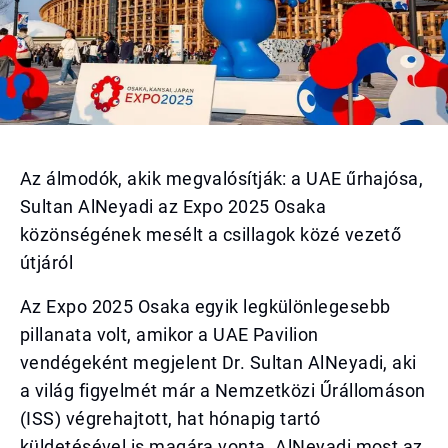
Az álmodók, akik megvalósítják: a UAE űrhajósa,
Sultan AlNeyadi az Expo 2025 Osaka
közönségének mesélt a csillagok közé vezető
útjáról
Az Expo 2025 Osaka egyik legkülönlegesebb
pillanata volt, amikor a UAE Pavilion
vendégeként megjelent Dr. Sultan AlNeyadi, aki
a világ figyelmét már a Nemzetközi Űrállomáson
(ISS) végrehajtott, hat hónapig tartó
küldetésével is magára vonta. AlNeyadi most az