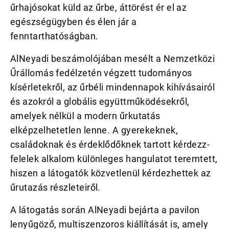
űrhajósokat küld az űrbe, áttörést ér el az
egészségügyben és élen jár a
fenntarthatóságban.
AlNeyadi beszámolójában mesélt a Nemzetközi
Űrállomás fedélzetén végzett tudományos
kísérletekről, az űrbéli mindennapok kihívásairól
és azokról a globális együttműködésekről,
amelyek nélkül a modern űrkutatás
elképzelhetetlen lenne. A gyerekeknek,
családoknak és érdeklődőknek tartott kérdezz-
felelek alkalom különleges hangulatot teremtett,
hiszen a látogatók közvetlenül kérdezhettek az
űrutazás részleteiről.
A látogatás során AlNeyadi bejárta a pavilon
lenyűgöző, multiszenzoros kiállítását is, amely