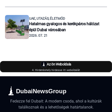
UAE, UTAZÁS, ÉLETMÓD
Hatalmas gyalogos és kerékpáros hálózat
épül Dubai városában
2026. 07. 21
Az ön Weboldala
4. Hirdetéshely hirdesse itt weboldalát
DubaiNewsGroup
Fedezze fel Dubait: A modern csoda, ahol a kultúrák
találkoznak és a lehetőségek határtalanok.