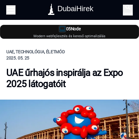
DubaiHirek
Keresés
05Node
Modern webfejlesztés és kereső optimalizálás
UAE, TECHNOLÓGIA, ÉLETMÓD
2025. 05. 25
UAE űrhajós inspirálja az Expo
2025 látogatóit