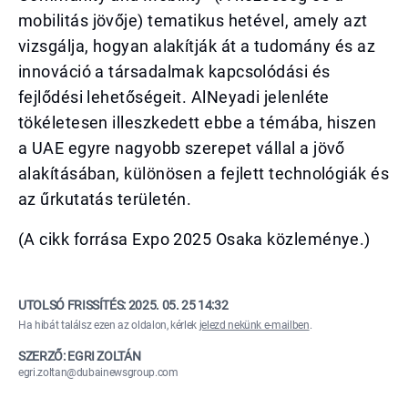
mobilitás jövője) tematikus hetével, amely azt
vizsgálja, hogyan alakítják át a tudomány és az
innováció a társadalmak kapcsolódási és
fejlődési lehetőségeit. AlNeyadi jelenléte
tökéletesen illeszkedett ebbe a témába, hiszen
a UAE egyre nagyobb szerepet vállal a jövő
alakításában, különösen a fejlett technológiák és
az űrkutatás területén.
(A cikk forrása Expo 2025 Osaka közleménye.)
UTOLSÓ FRISSÍTÉS:
2025. 05. 25 14:32
Ha hibát találsz ezen az oldalon, kérlek
jelezd nekünk e-mailben
.
SZERZŐ: EGRI ZOLTÁN
egri.zoltan@dubainewsgroup.com