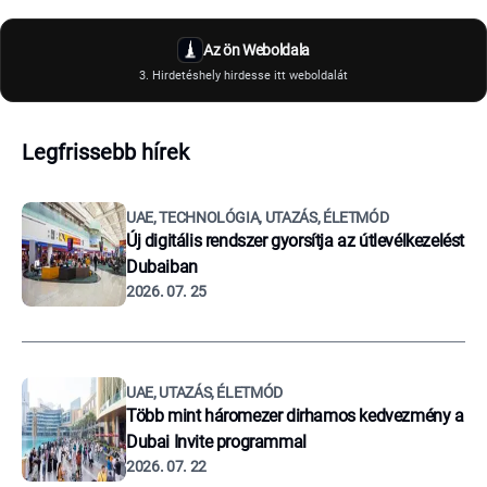
Az ön Weboldala
3. Hirdetéshely hirdesse itt weboldalát
Legfrissebb hírek
UAE, TECHNOLÓGIA, UTAZÁS, ÉLETMÓD
Új digitális rendszer gyorsítja az útlevélkezelést
Dubaiban
2026. 07. 25
UAE, UTAZÁS, ÉLETMÓD
Több mint háromezer dirhamos kedvezmény a
Dubai Invite programmal
2026. 07. 22