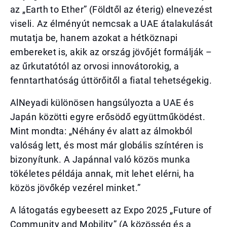
az „Earth to Ether” (Földtől az éterig) elnevezést
viseli. Az élményút nemcsak a UAE átalakulását
mutatja be, hanem azokat a hétköznapi
embereket is, akik az ország jövőjét formálják –
az űrkutatótól az orvosi innovátorokig, a
fenntarthatóság úttörőitől a fiatal tehetségekig.
AlNeyadi különösen hangsúlyozta a UAE és
Japán közötti egyre erősödő együttműködést.
Mint mondta: „Néhány év alatt az álmokból
valóság lett, és most már globális színtéren is
bizonyítunk. A Japánnal való közös munka
tökéletes példája annak, mit lehet elérni, ha
közös jövőkép vezérel minket.”
A látogatás egybeesett az Expo 2025 „Future of
Community and Mobility” (A közösség és a