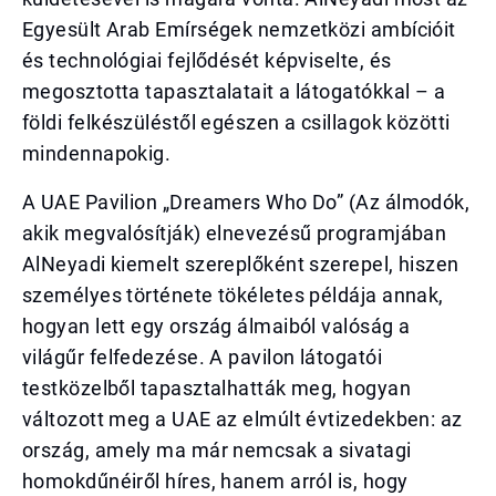
Egyesült Arab Emírségek nemzetközi ambícióit
és technológiai fejlődését képviselte, és
megosztotta tapasztalatait a látogatókkal – a
földi felkészüléstől egészen a csillagok közötti
mindennapokig.
A UAE Pavilion „Dreamers Who Do” (Az álmodók,
akik megvalósítják) elnevezésű programjában
AlNeyadi kiemelt szereplőként szerepel, hiszen
személyes története tökéletes példája annak,
hogyan lett egy ország álmaiból valóság a
világűr felfedezése. A pavilon látogatói
testközelből tapasztalhatták meg, hogyan
változott meg a UAE az elmúlt évtizedekben: az
ország, amely ma már nemcsak a sivatagi
homokdűnéiről híres, hanem arról is, hogy