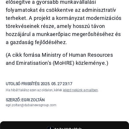
elősegítve a gyorsabb munkavállalási
folyamatokat és csökkentve az adminisztratív
terheket. A projekt a kormányzat modernizációs
törekvéseinek része, amely hosszú távon
hozzájárul a munkaerőpiac megerősítéséhez és
a gazdaság fejlődéséhez.
(A cikk forrása Ministry of Human Resources
and Emiratisation’s (MoHRE) közleménye.)
UTOLSÓ FRISSÍTÉS:
2025. 05. 27 23:17
Ha hibát találsz ezen az oldalon, kérlek
jelezd nekünk e-mailben
.
SZERZŐ: EGRI ZOLTÁN
egri.zoltan@dubainewsgroup.com