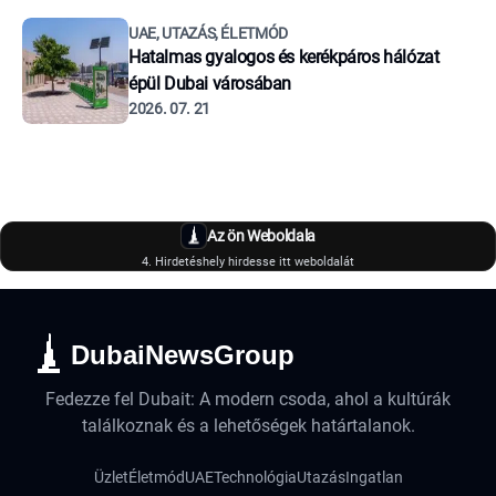
UAE, UTAZÁS, ÉLETMÓD
Hatalmas gyalogos és kerékpáros hálózat
épül Dubai városában
2026. 07. 21
Az ön Weboldala
4. Hirdetéshely hirdesse itt weboldalát
DubaiNewsGroup
Fedezze fel Dubait: A modern csoda, ahol a kultúrák
találkoznak és a lehetőségek határtalanok.
Üzlet
Életmód
UAE
Technológia
Utazás
Ingatlan