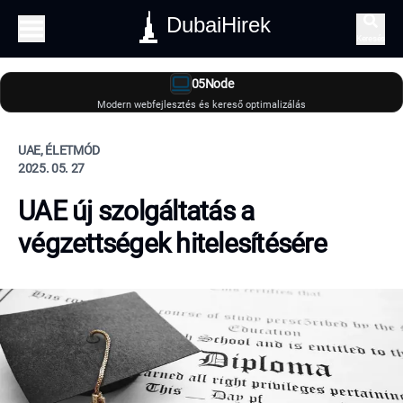
DubaiHirek
Keresés
05Node
Modern webfejlesztés és kereső optimalizálás
UAE, ÉLETMÓD
2025. 05. 27
UAE új szolgáltatás a
végzettségek hitelesítésére