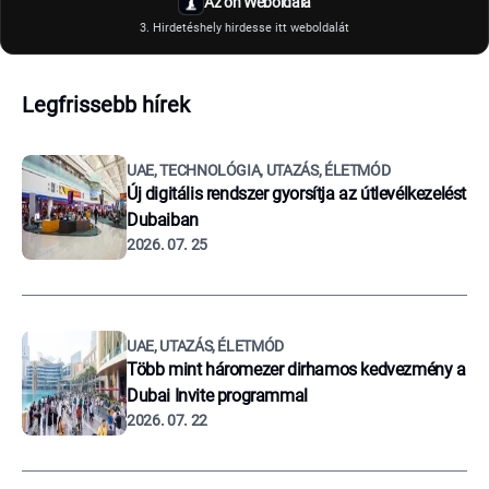
Az ön Weboldala
3. Hirdetéshely hirdesse itt weboldalát
Legfrissebb hírek
UAE, TECHNOLÓGIA, UTAZÁS, ÉLETMÓD
Új digitális rendszer gyorsítja az útlevélkezelést
Dubaiban
2026. 07. 25
UAE, UTAZÁS, ÉLETMÓD
Több mint háromezer dirhamos kedvezmény a
Dubai Invite programmal
2026. 07. 22