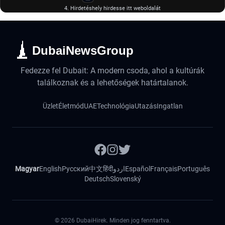
4. Hirdetéshely hirdesse itt weboldalát
DubaiNewsGroup
Fedezze fel Dubait: A modern csoda, ahol a kultúrák
találkoznak és a lehetőségek határtalanok.
Üzlet
Életmód
UAE
Technológia
Utazás
Ingatlan
Magyar
English
Русский
中文
हिंदी
اردو
Español
Français
Português
Deutsch
Slovenský
©
2026
DubaiHirek. Minden jog fenntartva.