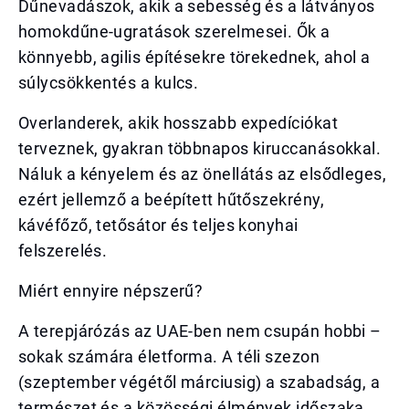
Dűnevadászok, akik a sebesség és a látványos
homokdűne-ugratások szerelmesei. Ők a
könnyebb, agilis építésekre törekednek, ahol a
súlycsökkentés a kulcs.
Overlanderek, akik hosszabb expedíciókat
terveznek, gyakran többnapos kiruccanásokkal.
Náluk a kényelem és az önellátás az elsődleges,
ezért jellemző a beépített hűtőszekrény,
kávéfőző, tetősátor és teljes konyhai
felszerelés.
Miért ennyire népszerű?
A terepjárózás az UAE-ben nem csupán hobbi –
sokak számára életforma. A téli szezon
(szeptember végétől márciusig) a szabadság, a
természet és a közösségi élmények időszaka.