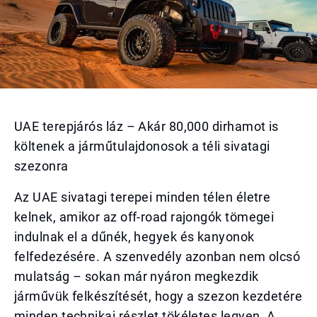
UAE terepjárós láz – Akár 80,000 dirhamot is
költenek a járműtulajdonosok a téli sivatagi
szezonra
Az UAE sivatagi terepei minden télen életre
kelnek, amikor az off-road rajongók tömegei
indulnak el a dűnék, hegyek és kanyonok
felfedezésére. A szenvedély azonban nem olcsó
mulatság – sokan már nyáron megkezdik
járművük felkészítését, hogy a szezon kezdetére
minden technikai részlet tökéletes legyen. A