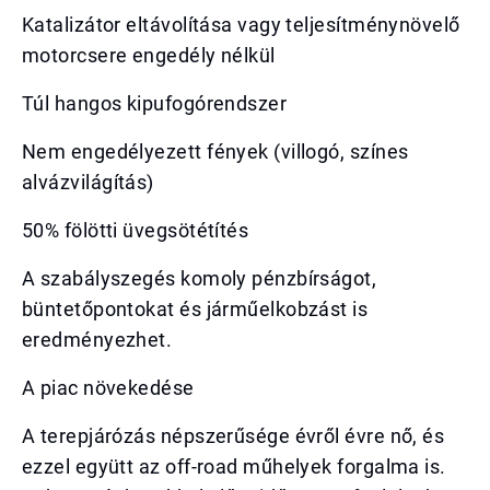
Katalizátor eltávolítása vagy teljesítménynövelő
motorcsere engedély nélkül
Túl hangos kipufogórendszer
Nem engedélyezett fények (villogó, színes
alvázvilágítás)
50% fölötti üvegsötétítés
A szabályszegés komoly pénzbírságot,
büntetőpontokat és járműelkobzást is
eredményezhet.
A piac növekedése
A terepjárózás népszerűsége évről évre nő, és
ezzel együtt az off-road műhelyek forgalma is.