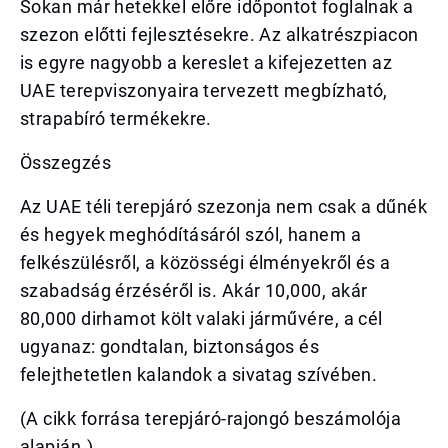
Sokan már hetekkel előre időpontot foglalnak a
szezon előtti fejlesztésekre. Az alkatrészpiacon
is egyre nagyobb a kereslet a kifejezetten az
UAE terepviszonyaira tervezett megbízható,
strapabíró termékekre.
Összegzés
Az UAE téli terepjáró szezonja nem csak a dűnék
és hegyek meghódításáról szól, hanem a
felkészülésről, a közösségi élményekről és a
szabadság érzéséről is. Akár 10,000, akár
80,000 dirhamot költ valaki járművére, a cél
ugyanaz: gondtalan, biztonságos és
felejthetetlen kalandok a sivatag szívében.
(A cikk forrása terepjáró-rajongó beszámolója
alapján.)