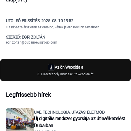
UTOLSÓ FRISSÍTÉS:
2025. 08. 10 19:52
Ha hibát találsz ezen az oldalon, kérlek
jelezd nekünk e-mailben
.
SZERZŐ: EGRI ZOLTÁN
egri.zoltan@dubainewsgroup.com
Az ön Weboldala
3. Hirdetéshely hirdesse itt weboldalát
Legfrissebb hírek
UAE, TECHNOLÓGIA, UTAZÁS, ÉLETMÓD
Új digitális rendszer gyorsítja az útlevélkezelést
Dubaiban