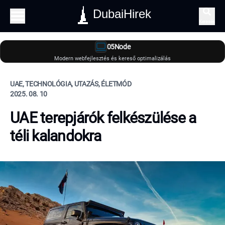
DubaiHirek
Keresés
05Node
Modern webfejlesztés és kereső optimalizálás
UAE, TECHNOLÓGIA, UTAZÁS, ÉLETMÓD
2025. 08. 10
UAE terepjárók felkészülése a
téli kalandokra