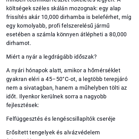
költségek széles skálán mozognak: egy alap
frissítés akár 10,000 dirhamba is beleférhet, míg
egy komolyabb, profi felszerelésű jármű
esetében a számla könnyen átlépheti a 80,000
dirhamot.
Miért a nyár a legdrágább időszak?
A nyári hónapok alatt, amikor a hőmérséklet
gyakran eléri a 45–50°C-ot, a legtöbb terepjáró
nem a sivatagban, hanem a műhelyben tölti az
időt. Ilyenkor kerülnek sorra a nagyobb
fejlesztések:
Felfüggesztés és lengéscsillapítók cseréje
Erősített tengelyek és alvázvédelem