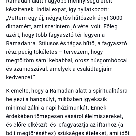
Ramadan alatt nagyobb mennyiségű ételt
készítenek. Indiai expat, így nyilatkozott:
„Vettem egy új, négyajtós hűtőszekrényt 3000
dirhamért, ami szerintem jó vétel volt. Főleg
azért, hogy több fagyasztó tér legyen a
Ramadanra. Stílusos és tágas hűtő, a fagyasztó
rész pedig tökéletes – tervezem, hogy
megtöltöm sámi kebabbal, orosz húsgombóccal
és szamoszával, amelyek a családtagjaim
kedvencei.”
Kiemelte, hogy a Ramadan alatt a spiritualitásra
helyezi a hangsúlyt, miközben igyekszik
minimalizálni a napi házimunkát. Ennek
érdekében tömegesen vásárol élelmiszereket,
és előre elkészíti és lefagyasztja az iftarhoz (a
böjt megtöréséhez) szükséges ételeket, ami időt