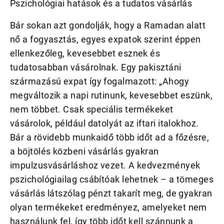
Pszichológiai hatások és a tudatos vásárlás
Bár sokan azt gondolják, hogy a Ramadan alatt
nő a fogyasztás, egyes expatok szerint éppen
ellenkezőleg, kevesebbet esznek és
tudatosabban vásárolnak. Egy pakisztáni
származású expat így fogalmazott: „Ahogy
megváltozik a napi rutinunk, kevesebbet eszünk,
nem többet. Csak speciális termékeket
vásárolok, például datolyát az iftari italokhoz.
Bár a rövidebb munkaidő több időt ad a főzésre,
a böjtölés közbeni vásárlás gyakran
impulzusvásárláshoz vezet. A kedvezmények
pszichológiailag csábítóak lehetnek – a tömeges
vásárlás látszólag pénzt takarít meg, de gyakran
olyan termékeket eredményez, amelyeket nem
használunk fel, így több időt kell szánnunk a