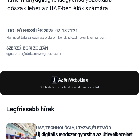
időszak lehet az UAE-ben élők számára.
UTOLSÓ FRISSÍTÉS:
2025. 02. 13 21:21
Ha hibát találsz ezen az oldalon, kérlek
jelezd nekünk e-mailben
.
SZERZŐ: EGRI ZOLTÁN
egri.zoltan@dubainewsgroup.com
Az ön Weboldala
3. Hirdetéshely hirdesse itt weboldalát
Legfrissebb hírek
UAE, TECHNOLÓGIA, UTAZÁS, ÉLETMÓD
Új digitális rendszer gyorsítja az útlevélkezelést