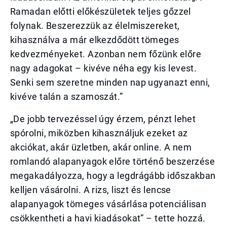
Ramadan előtti előkészületek teljes gőzzel
folynak. Beszerezzük az élelmiszereket,
kihasználva a már elkezdődött tömeges
kedvezményeket. Azonban nem főzünk előre
nagy adagokat – kivéve néha egy kis levest.
Senki sem szeretne minden nap ugyanazt enni,
kivéve talán a szamoszát.”
„De jobb tervezéssel úgy érzem, pénzt lehet
spórolni, miközben kihasználjuk ezeket az
akciókat, akár üzletben, akár online. A nem
romlandó alapanyagok előre történő beszerzése
megakadályozza, hogy a legdrágább időszakban
kelljen vásárolni. A rizs, liszt és lencse
alapanyagok tömeges vásárlása potenciálisan
csökkentheti a havi kiadásokat” – tette hozzá.