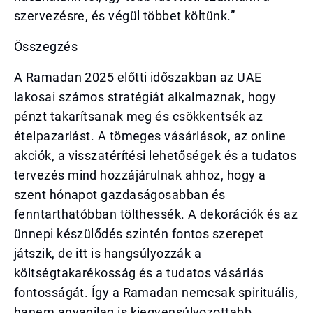
szervezésre, és végül többet költünk.”
Összegzés
A Ramadan 2025 előtti időszakban az UAE
lakosai számos stratégiát alkalmaznak, hogy
pénzt takarítsanak meg és csökkentsék az
ételpazarlást. A tömeges vásárlások, az online
akciók, a visszatérítési lehetőségek és a tudatos
tervezés mind hozzájárulnak ahhoz, hogy a
szent hónapot gazdaságosabban és
fenntarthatóbban tölthessék. A dekorációk és az
ünnepi készülődés szintén fontos szerepet
játszik, de itt is hangsúlyozzák a
költségtakarékosság és a tudatos vásárlás
fontosságát. Így a Ramadan nemcsak spirituális,
hanem anyagilag is kiegyensúlyozottabb