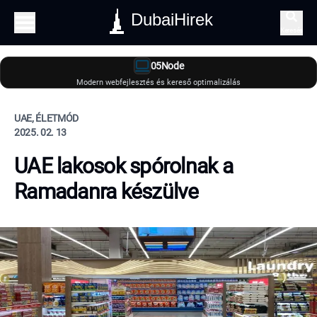
DubaiHirek
Keresés
05Node
Modern webfejlesztés és kereső optimalizálás
UAE, ÉLETMÓD
2025. 02. 13
UAE lakosok spórolnak a
Ramadanra készülve