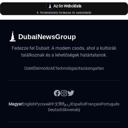
Az ön Weboldala
4. Hirdetéshely hirdesse itt weboldalát
DubaiNewsGroup
Fedezze fel Dubait: A modern csoda, ahol a kultúrák
találkoznak és a lehetőségek határtalanok.
Üzlet
Életmód
UAE
Technológia
Utazás
Ingatlan
Magyar
English
Русский
中文
हिंदी
اردو
Español
Français
Português
Deutsch
Slovenský