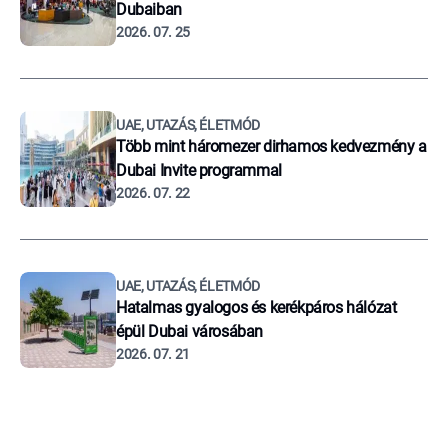
Dubaiban
2026. 07. 25
UAE, UTAZÁS, ÉLETMÓD
Több mint háromezer dirhamos kedvezmény a
Dubai Invite programmal
2026. 07. 22
UAE, UTAZÁS, ÉLETMÓD
Hatalmas gyalogos és kerékpáros hálózat
épül Dubai városában
2026. 07. 21