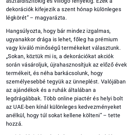
asztaldíszítőkig és villogó fényekig. Ezek a
dekorációk kifejezik a szent hónap különleges
légkörét” – magyarázta.
Hangsúlyozta, hogy bár mindez izgalmas,
ugyanakkor drága is lehet, főleg ha prémium
vagy kiváló minőségű termékeket választunk.
„Sokan, köztük mi is, a dekorációkat akciók
során vásároljuk, újrahasznosítjuk az előző évek
termékeit, és néha barkácsolunk, hogy
személyesebbé tegyük az ünneplést. Valójában
az ajándékok és a ruhák általában a
legdrágábbak. Több online piactér és helyi bolt
az UAE-ben kínál különleges kedvezményeket
anélkül, hogy túl sokat kellene költeni” – tette
hozzá.