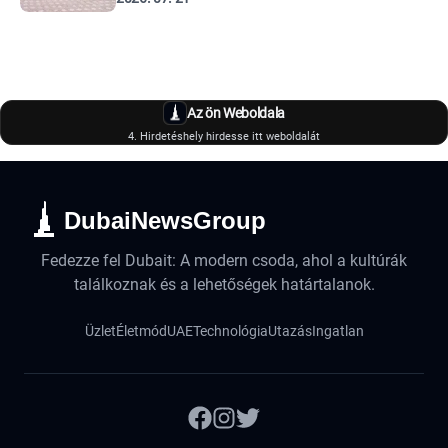
Az ön Weboldala
4. Hirdetéshely hirdesse itt weboldalát
DubaiNewsGroup
Fedezze fel Dubait: A modern csoda, ahol a kultúrák
találkoznak és a lehetőségek határtalanok.
Üzlet
Életmód
UAE
Technológia
Utazás
Ingatlan