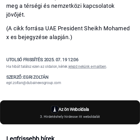
meg a térségi és nemzetközi kapcsolatok
jövőjét.
(A cikk forrása UAE President Sheikh Mohamed
x es bejegyzése alapján.)
UTOLSÓ FRISSÍTÉS:
2025. 07. 19 12:06
Ha hibát találsz ezen az oldalon, kérlek
jelezd nekünk e-mailben
.
SZERZŐ: EGRI ZOLTÁN
egri.zoltan@dubainewsgroup.com
Az ön Weboldala
3. Hirdetéshely hirdesse itt weboldalát
Legfrissebb hírek