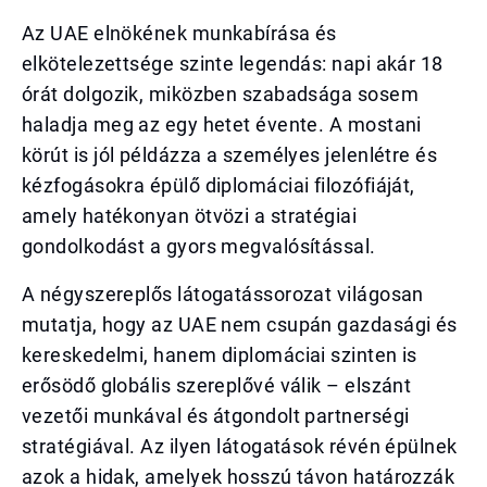
Az UAE elnökének munkabírása és
elkötelezettsége szinte legendás: napi akár 18
órát dolgozik, miközben szabadsága sosem
haladja meg az egy hetet évente. A mostani
körút is jól példázza a személyes jelenlétre és
kézfogásokra épülő diplomáciai filozófiáját,
amely hatékonyan ötvözi a stratégiai
gondolkodást a gyors megvalósítással.
A négyszereplős látogatássorozat világosan
mutatja, hogy az UAE nem csupán gazdasági és
kereskedelmi, hanem diplomáciai szinten is
erősödő globális szereplővé válik – elszánt
vezetői munkával és átgondolt partnerségi
stratégiával. Az ilyen látogatások révén épülnek
azok a hidak, amelyek hosszú távon határozzák