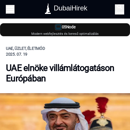
DubaiHirek
Keresés
05Node
Modern webfejlesztés és kereső optimalizálás
UAE, ÜZLET, ÉLETMÓD
2025. 07. 19
UAE elnöke villámlátogatáson
Európában