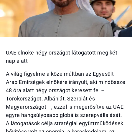
UAE elnöke négy országot látogatott meg két
nap alatt
A világ figyelme a közelmúltban az Egyesült
Arab Emírségek elnökére irányult, aki mindössze
48 óra alatt négy országot keresett fel –
Törökországot, Albániát, Szerbiát és
Magyarországot –, ezzel is megerősítve az UAE
egyre hangsúlyosabb globális szerepvállalását.
A látogatások célja stratégiai együttműködések
bővítése volt az energia, a kereskedelem, az