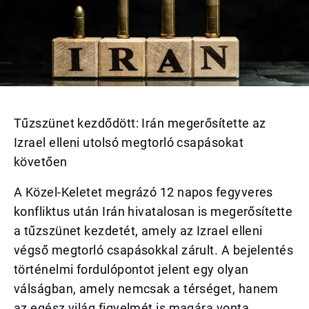
Tűzszünet kezdődött: Irán megerősítette az
Izrael elleni utolsó megtorló csapásokat
követően
A Közel-Keletet megrázó 12 napos fegyveres
konfliktus után Irán hivatalosan is megerősítette
a tűzszünet kezdetét, amely az Izrael elleni
végső megtorló csapásokkal zárult. A bejelentés
történelmi fordulópontot jelent egy olyan
válságban, amely nemcsak a térséget, hanem
az egész világ figyelmét is magára vonta.