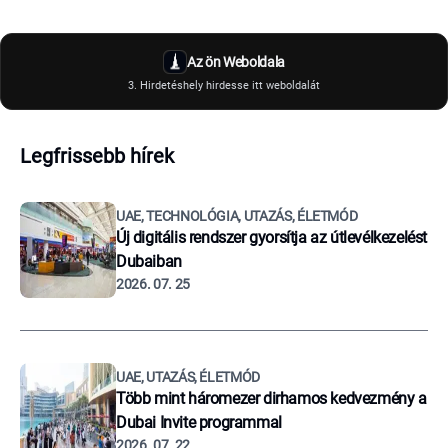
Az ön Weboldala
3. Hirdetéshely hirdesse itt weboldalát
Legfrissebb hírek
UAE, TECHNOLÓGIA, UTAZÁS, ÉLETMÓD
Új digitális rendszer gyorsítja az útlevélkezelést
Dubaiban
2026. 07. 25
UAE, UTAZÁS, ÉLETMÓD
Több mint háromezer dirhamos kedvezmény a
Dubai Invite programmal
2026. 07. 22