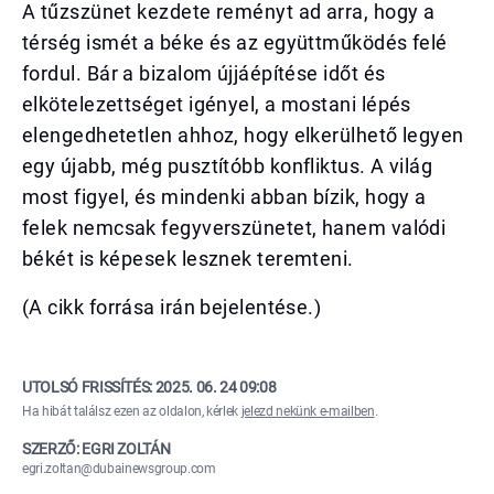
A tűzszünet kezdete reményt ad arra, hogy a
térség ismét a béke és az együttműködés felé
fordul. Bár a bizalom újjáépítése időt és
elkötelezettséget igényel, a mostani lépés
elengedhetetlen ahhoz, hogy elkerülhető legyen
egy újabb, még pusztítóbb konfliktus. A világ
most figyel, és mindenki abban bízik, hogy a
felek nemcsak fegyverszünetet, hanem valódi
békét is képesek lesznek teremteni.
(A cikk forrása irán bejelentése.)
UTOLSÓ FRISSÍTÉS:
2025. 06. 24 09:08
Ha hibát találsz ezen az oldalon, kérlek
jelezd nekünk e-mailben
.
SZERZŐ: EGRI ZOLTÁN
egri.zoltan@dubainewsgroup.com