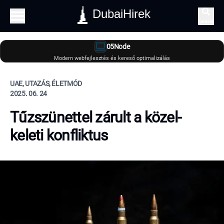
DubaiHirek
Keresés
05Node
Modern webfejlesztés és kereső optimalizálás
UAE, UTAZÁS, ÉLETMÓD
2025. 06. 24
Tűzszünettel zárult a közel-
keleti konfliktus