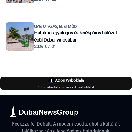
UAE, UTAZÁS, ÉLETMÓD
Hatalmas gyalogos és kerékpáros hálózat
épül Dubai városában
2026. 07. 21
Az ön Weboldala
4. Hirdetéshely hirdesse itt weboldalát
DubaiNewsGroup
Fedezze fel Dubait: A modern csoda, ahol a kultúrák
találkoznak és a lehetőségek határtalanok.