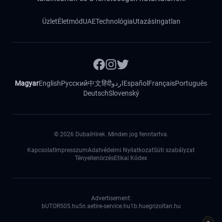
Üzlet
Életmód
UAE
Technológia
Utazás
Ingatlan
Magyar
English
Русский
中文
हिंदी
اردو
Español
Français
Português
Deutsch
Slovenský
©
2026
DubaiHirek. Minden jog fenntartva.
Kapcsolat
Impresszum
Adatvédelmi Nyilatkozat
Süti szabályzat
Tényellenörzés
Etikai Kódex
Advertisement:
bUTOR5
05.hu
5n.ae
tire-service.hu
1b.hu
egrizoltan.hu