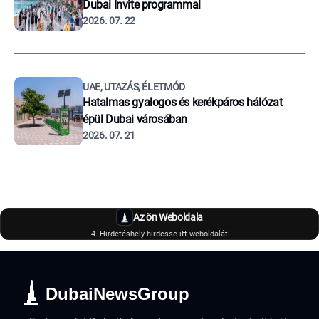
Dubai Invite programmal
2026. 07. 22
UAE, UTAZÁS, ÉLETMÓD
Hatalmas gyalogos és kerékpáros hálózat
épül Dubai városában
2026. 07. 21
Az ön Weboldala
4. Hirdetéshely hirdesse itt weboldalát
DubaiNewsGroup