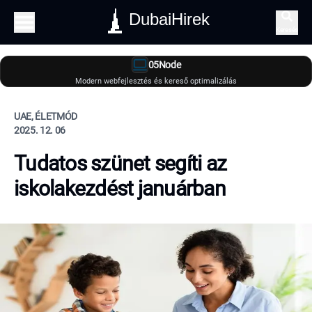
DubaiHirek
Keresés
05Node
Modern webfejlesztés és kereső optimalizálás
UAE, ÉLETMÓD
2025. 12. 06
Tudatos szünet segíti az
iskolakezdést januárban