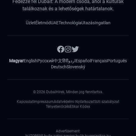
Fedezze fel Dubait: A modern csoda, ahol a kultúrák
találkoznak és a lehetőségek határtalanok.
Üzlet
Életmód
UAE
Technológia
Utazás
Ingatlan
Magyar
English
Русский
中文
हिंदी
اردو
Español
Français
Português
Deutsch
Slovenský
©
2026
DubaiHirek. Minden jog fenntartva.
Kapcsolat
Impresszum
Adatvédelmi Nyilatkozat
Süti szabályzat
Tényellenörzés
Etikai Kódex
Advertisement: