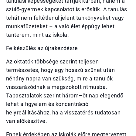
tanulási képességeket tartják karban, hanem a
szülő-gyermek kapcsolatot is erősítik. A tanulás
tehát nem feltétlenül jelent tankönyveket vagy
munkafüzeteket – a való élet éppúgy lehet
tanterem, mint az iskola.
Felkészülés az újrakezdésre
Az oktatók többsége szerint teljesen
természetes, hogy egy hosszú szünet után
néhány napra van szükség, mire a tanulók
visszarázódnak a megszokott ritmusba.
Tapasztalatok szerint három–öt nap elegendő
lehet a figyelem és koncentráció
helyreállításához, ha a visszatérés tudatosan
van előkészítve.
Ennek érdekében az iskolák előre megtervezett