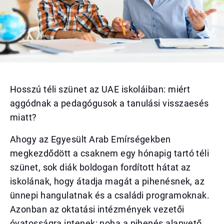
Hosszú téli szünet az UAE iskoláiban: miért
aggódnak a pedagógusok a tanulási visszaesés
miatt?
Ahogy az Egyesült Arab Emírségekben
megkezdődött a csaknem egy hónapig tartó téli
szünet, sok diák boldogan fordított hátat az
iskolának, hogy átadja magát a pihenésnek, az
ünnepi hangulatnak és a családi programoknak.
Azonban az oktatási intézmények vezetői
óvatosságra intenek: noha a pihenés alapvető