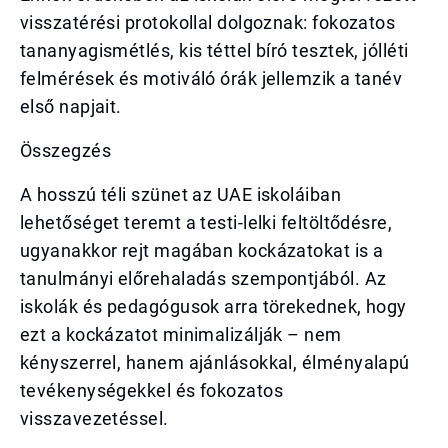
visszatérési protokollal dolgoznak: fokozatos
tananyagismétlés, kis téttel bíró tesztek, jólléti
felmérések és motiváló órák jellemzik a tanév
első napjait.
Összegzés
A hosszú téli szünet az UAE iskoláiban
lehetőséget teremt a testi-lelki feltöltődésre,
ugyanakkor rejt magában kockázatokat is a
tanulmányi előrehaladás szempontjából. Az
iskolák és pedagógusok arra törekednek, hogy
ezt a kockázatot minimalizálják – nem
kényszerrel, hanem ajánlásokkal, élményalapú
tevékenységekkel és fokozatos
visszavezetéssel.