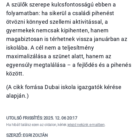
A szülők szerepe kulcsfontosságú ebben a
folyamatban: ha sikerül a családi pihenést
ötvözni könnyed szellemi aktivitással, a
gyermekek nemcsak kipihenten, hanem
magabiztosan is térhetnek vissza januárban az
iskolába. A cél nem a teljesítmény
maximalizálása a szünet alatt, hanem az
egyensúly megtalálása – a fejlődés és a pihenés
között.
(A cikk forrása Dubai iskola igazgatók kérése
alapján.)
UTOLSÓ FRISSÍTÉS:
2025. 12. 06 20:17
Ha hibát találsz ezen az oldalon, kérlek
jelezd nekünk e-mailben
.
SZERZŐ: EGRI ZOLTÁN