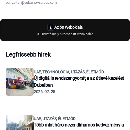
egri.zoltan@dubainewsgroup.com
Az ön Weboldala
3. Hirdetéshely hirdesse itt weboldalát
Legfrissebb hírek
UAE, TECHNOLÓGIA, UTAZÁS, ÉLETMÓD
Új digitális rendszer gyorsítja az útlevélkezelést
Dubaiban
2026. 07. 25
UAE, UTAZÁS, ÉLETMÓD
Több mint háromezer dirhamos kedvezmény a