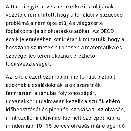
A Dubai egyik neves nemzetközi iskolájának
vezetője rámutatott, hogy a tanulási visszaesés
problémája nem újkeletű, és világszerte
foglalkoztatja az oktatáskutatókat. Az OECD
egyik jelentésében konkrétan kimutatták, hogy a
hosszabb szünetek különösen a matematika és
szövegértés terén okoznak érezhető
tudásveszteséget.
Az iskola ezért számos online forrást biztosít
azoknak a családoknak, akik szeretnék
fenntartani a tanulás folytonosságát,
ugyanakkor rugalmasan kezelik a szülők eltérő
időbeosztását és pihenési szokásait. Az olvasás,
mint szellemi aktivitás, kiemelt szerepet kap: a
mindennapi 10–15 perces olvasás már elegendő