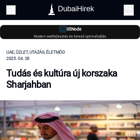
DubaiHirek
Keresés
05Node
Modern webfejlesztés és kereső optimalizálás
UAE, ÜZLET, UTAZÁS, ÉLETMÓD
2025. 04. 28
Tudás és kultúra új korszaka
Sharjahban