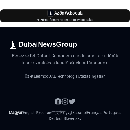
Az ön Weboldala
4. Hirdetéshely hirdesse itt weboldalát
DubaiNewsGroup
Fedezze fel Dubait: A modern csoda, ahol a kultúrák
találkoznak és a lehetőségek határtalanok.
Üzlet
Életmód
UAE
Technológia
Utazás
Ingatlan
Magyar
English
Русский
中文
हिंदी
اردو
Español
Français
Português
Deutsch
Slovenský