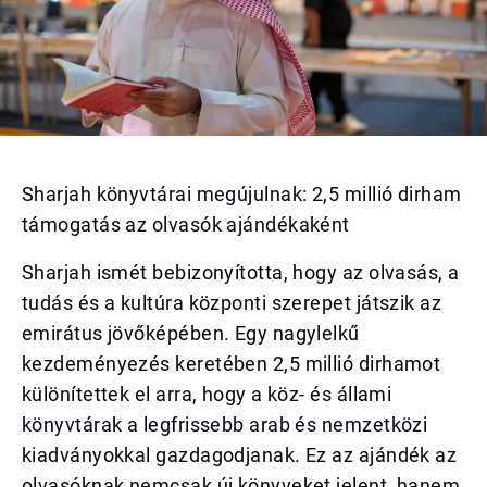
Sharjah könyvtárai megújulnak: 2,5 millió dirham
támogatás az olvasók ajándékaként
Sharjah ismét bebizonyította, hogy az olvasás, a
tudás és a kultúra központi szerepet játszik az
emirátus jövőképében. Egy nagylelkű
kezdeményezés keretében 2,5 millió dirhamot
különítettek el arra, hogy a köz- és állami
könyvtárak a legfrissebb arab és nemzetközi
kiadványokkal gazdagodjanak. Ez az ajándék az
olvasóknak nemcsak új könyveket jelent, hanem