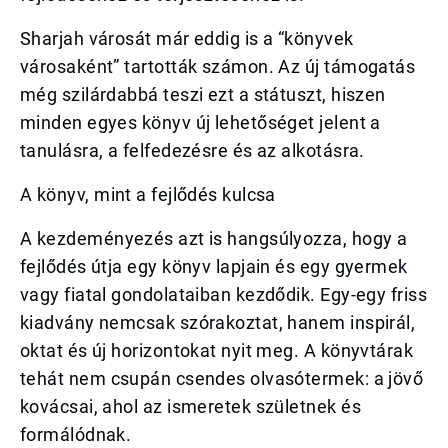
Sharjah városát már eddig is a “könyvek
városaként” tartották számon. Az új támogatás
még szilárdabbá teszi ezt a státuszt, hiszen
minden egyes könyv új lehetőséget jelent a
tanulásra, a felfedezésre és az alkotásra.
A könyv, mint a fejlődés kulcsa
A kezdeményezés azt is hangsúlyozza, hogy a
fejlődés útja egy könyv lapjain és egy gyermek
vagy fiatal gondolataiban kezdődik. Egy-egy friss
kiadvány nemcsak szórakoztat, hanem inspirál,
oktat és új horizontokat nyit meg. A könyvtárak
tehát nem csupán csendes olvasótermek: a jövő
kovácsai, ahol az ismeretek születnek és
formálódnak.