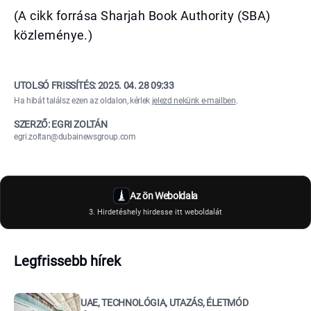
(A cikk forrása Sharjah Book Authority (SBA)
közleménye.)
UTOLSÓ FRISSÍTÉS:
2025. 04. 28 09:33
Ha hibát találsz ezen az oldalon, kérlek
jelezd nekünk e-mailben
.
SZERZŐ: EGRI ZOLTÁN
egri.zoltan@dubainewsgroup.com
Az ön Weboldala
3. Hirdetéshely hirdesse itt weboldalát
Legfrissebb hírek
UAE, TECHNOLÓGIA, UTAZÁS, ÉLETMÓD