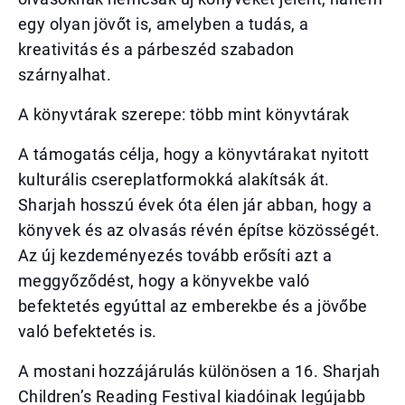
egy olyan jövőt is, amelyben a tudás, a
kreativitás és a párbeszéd szabadon
szárnyalhat.
A könyvtárak szerepe: több mint könyvtárak
A támogatás célja, hogy a könyvtárakat nyitott
kulturális csereplatformokká alakítsák át.
Sharjah hosszú évek óta élen jár abban, hogy a
könyvek és az olvasás révén építse közösségét.
Az új kezdeményezés tovább erősíti azt a
meggyőződést, hogy a könyvekbe való
befektetés egyúttal az emberekbe és a jövőbe
való befektetés is.
A mostani hozzájárulás különösen a 16. Sharjah
Children’s Reading Festival kiadóinak legújabb