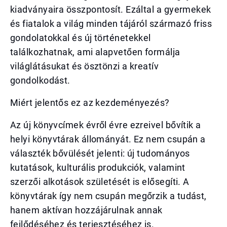
kiadványaira összpontosít. Ezáltal a gyermekek
és fiatalok a világ minden tájáról származó friss
gondolatokkal és új történetekkel
találkozhatnak, ami alapvetően formálja
világlátásukat és ösztönzi a kreatív
gondolkodást.
Miért jelentős ez az kezdeményezés?
Az új könyvcímek évről évre ezreivel bővítik a
helyi könyvtárak állományát. Ez nem csupán a
választék bővülését jelenti: új tudományos
kutatások, kulturális produkciók, valamint
szerzői alkotások születését is elősegíti. A
könyvtárak így nem csupán megőrzik a tudást,
hanem aktívan hozzájárulnak annak
fejlődéséhez és terjesztéséhez is.