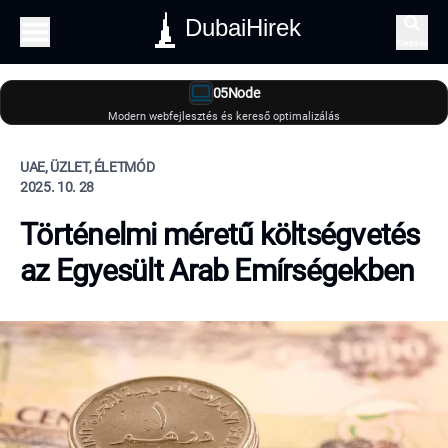
DubaiHirek
Keresés
05Node
Modern webfejlesztés és kereső optimalizálás
UAE, ÜZLET, ÉLETMÓD
2025. 10. 28
Történelmi méretű költségvetés
az Egyesült Arab Emírségekben