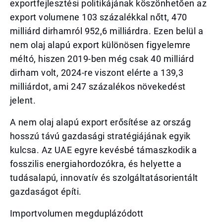
exportfejlesztési politikájának köszönhetően az
export volumene 103 százalékkal nőtt, 470
milliárd dirhamról 952,6 milliárdra. Ezen belül a
nem olaj alapú export különösen figyelemre
méltó, hiszen 2019-ben még csak 40 milliárd
dirham volt, 2024-re viszont elérte a 139,3
milliárdot, ami 247 százalékos növekedést
jelent.
A nem olaj alapú export erősítése az ország
hosszú távú gazdasági stratégiájának egyik
kulcsa. Az UAE egyre kevésbé támaszkodik a
fosszilis energiahordozókra, és helyette a
tudásalapú, innovatív és szolgáltatásorientált
gazdaságot építi.
Importvolumen megduplázódott