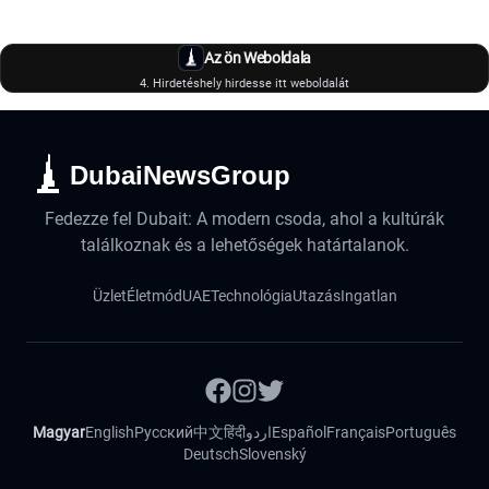
Az ön Weboldala
4. Hirdetéshely hirdesse itt weboldalát
DubaiNewsGroup
Fedezze fel Dubait: A modern csoda, ahol a kultúrák
találkoznak és a lehetőségek határtalanok.
Üzlet
Életmód
UAE
Technológia
Utazás
Ingatlan
Magyar
English
Русский
中文
हिंदी
اردو
Español
Français
Português
Deutsch
Slovenský