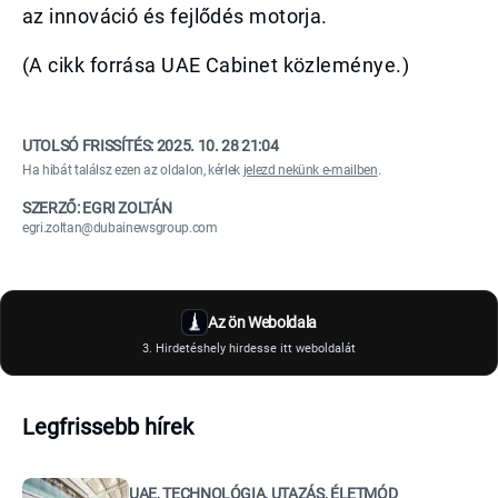
az innováció és fejlődés motorja.
(A cikk forrása UAE Cabinet közleménye.)
UTOLSÓ FRISSÍTÉS:
2025. 10. 28 21:04
Ha hibát találsz ezen az oldalon, kérlek
jelezd nekünk e-mailben
.
SZERZŐ: EGRI ZOLTÁN
egri.zoltan@dubainewsgroup.com
Az ön Weboldala
3. Hirdetéshely hirdesse itt weboldalát
Legfrissebb hírek
UAE, TECHNOLÓGIA, UTAZÁS, ÉLETMÓD