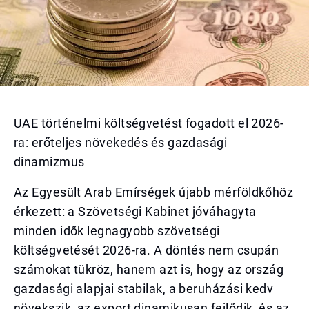
UAE történelmi költségvetést fogadott el 2026-
ra: erőteljes növekedés és gazdasági
dinamizmus
Az Egyesült Arab Emírségek újabb mérföldkőhöz
érkezett: a Szövetségi Kabinet jóváhagyta
minden idők legnagyobb szövetségi
költségvetését 2026-ra. A döntés nem csupán
számokat tükröz, hanem azt is, hogy az ország
gazdasági alapjai stabilak, a beruházási kedv
növekszik, az export dinamikusan fejlődik, és az