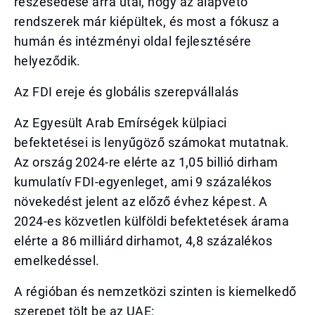
részesedése arra utal, hogy az alapvető
rendszerek már kiépültek, és most a fókusz a
humán és intézményi oldal fejlesztésére
helyeződik.
Az FDI ereje és globális szerepvállalás
Az Egyesült Arab Emírségek külpiaci
befektetései is lenyűgöző számokat mutatnak.
Az ország 2024-re elérte az 1,05 billió dirham
kumulatív FDI-egyenleget, ami 9 százalékos
növekedést jelent az előző évhez képest. A
2024-es közvetlen külföldi befektetések árama
elérte a 86 milliárd dirhamot, 4,8 százalékos
emelkedéssel.
A régióban és nemzetközi szinten is kiemelkedő
szerepet tölt be az UAE: