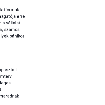
platformok
azgatója erre
 a vállalat
ta, számos
elyek pánikot
tapasztalt
emterv
dleges
t
m maradnak