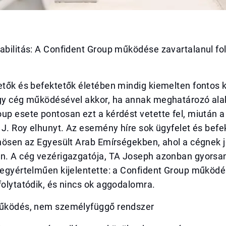
abilitás: A Confident Group működése zavartalanul fo
etők és befektetők életében mindig kiemelten fontos 
egy cég működésével akkor, ha annak meghatározó alak
up esete pontosan ezt a kérdést vetette fel, miután a
. J. Roy elhunyt. Az esemény híre sok ügyfelet és befe
önösen az Egyesült Arab Emírségekben, ahol a cégnek 
an. A cég vezérigazgatója, TA Joseph azonban gyorsan
s egyértelműen kijelentette: a Confident Group működ
folytatódik, és nincs ok aggodalomra.
működés, nem személyfüggő rendszer