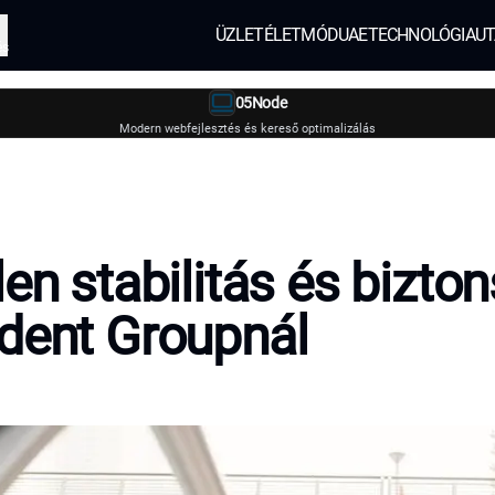
ÜZLET
ÉLETMÓD
UAE
TECHNOLÓGIA
UT
és
05Node
Modern webfejlesztés és kereső optimalizálás
len stabilitás és bizto
dent Groupnál