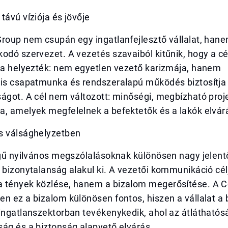
távú víziója és jövője
Group nem csupán egy ingatlanfejlesztő vállalat, han
odó szervezet. A vezetés szavaiból kitűnik, hogy a cé
kra helyezték: nem egyetlen vezető karizmája, hanem
lis csapatmunka és rendszeralapú működés biztosítja
ágot. A cél nem változott: minőségi, megbízható proj
a, amelyek megfelelnek a befektetők és a lakók elvár
s válsághelyzetben
legű nyilvános megszólalásoknak különösen nagy jelen
 bizonytalanság alakul ki. A vezetői kommunikáció cél
 tények közlése, hanem a bizalom megerősítése. A C
n ez a bizalom különösen fontos, hiszen a vállalat a 
ingatlanszektorban tevékenykedik, ahol az átláthatós
ág és a biztonság alapvető elvárás.