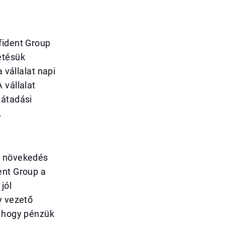
fident Group
etésük
 vállalat napi
 vállalat
 átadási
.
a növekedés
ent Group a
jól
y vezető
, hogy pénzük