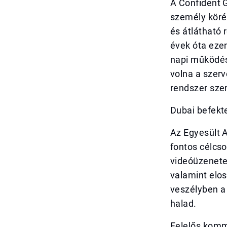
A Confident 
személy köré
és átlátható
évek óta ezen
napi működés
volna a szerv
rendszer szer
Dubai befekt
Az Egyesült 
fontos célcso
videóüzenete 
valamint elos
veszélyben a 
halad.
Felelős kommu