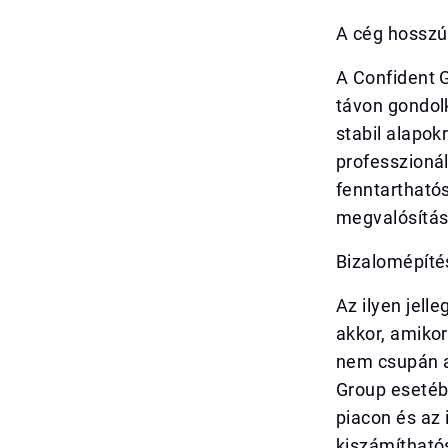
A cég hosszú 
A Confident 
távon gondolk
stabil alapo
professzioná
fenntarthatós
megvalósítás
Bizalomépíté
Az ilyen jel
akkor, amikor
nem csupán a
Group esetébe
piacon és az 
kiszámíthatós