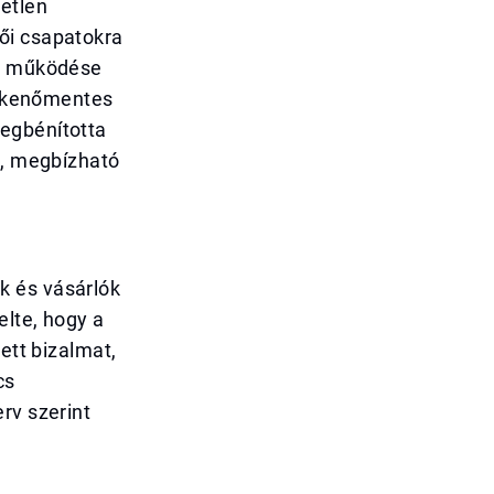
etlen
ői csapatokra
at működése
zökkenőmentes
megbénította
t, megbízható
k és vásárlók
elte, hogy a
ett bizalmat,
cs
rv szerint