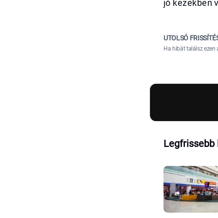
jó kezekben v
UTOLSÓ FRISSÍTÉ
Ha hibát találsz ezen 
Legfrissebb 