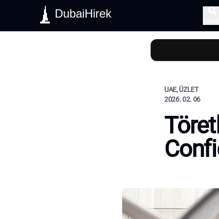
DubaiHirek
Keres
UAE, ÜZLET
2026. 02. 06
Töret
Confi