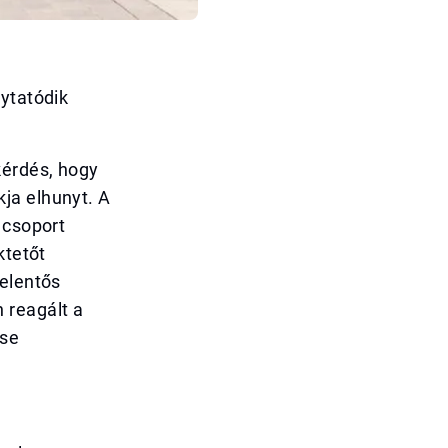
lytatódik
kérdés, hogy
ja elhunyt. A
 csoport
ktetőt
jelentős
 reagált a
ése