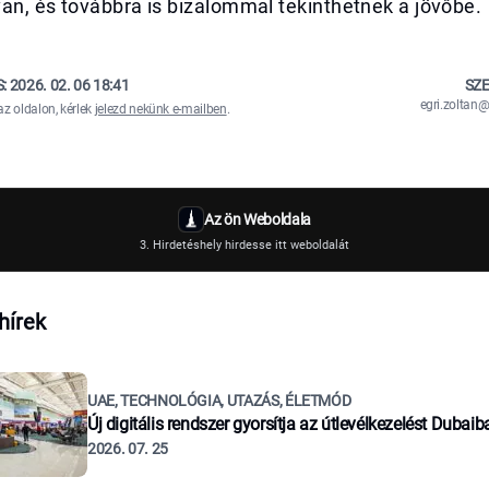
an, és továbbra is bizalommal tekinthetnek a jövőbe.
S:
2026. 02. 06 18:41
SZE
egri.zolta
az oldalon, kérlek
jelezd nekünk e-mailben
.
Az ön Weboldala
3. Hirdetéshely hirdesse itt weboldalát
hírek
UAE, TECHNOLÓGIA, UTAZÁS, ÉLETMÓD
Új digitális rendszer gyorsítja az útlevélkezelést Dubaib
2026. 07. 25