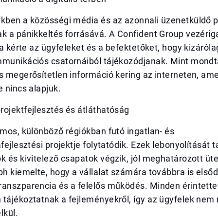
ekben a közösségi média és az azonnali üzenetküldő 
k a pánikkeltés forrásává. A Confident Group vezérig
ra kérte az ügyfeleket és a befektetőket, hogy kizárólag
mmunikációs csatornáiból tájékozódjanak. Mint mond
s megerősítetlen információ kering az interneten, am
e nincs alapjuk.
ojektfejlesztés és átláthatóság
ámos, különböző régiókban futó ingatlan- és
afejlesztési projektje folytatódik. Ezek lebonyolítását 
k és kivitelező csapatok végzik, jól meghatározott üt
ph kiemelte, hogy a vállalat számára továbbra is első
ranszparencia és a felelős működés. Minden érintette
 tájékoztatnak a fejleményekről, így az ügyfelek ne
lkül.