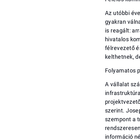
Az utóbbi év
gyakran válna
is reagált: ar
hivatalos ko
félrevezető é
kelthetnek, d
Folyamatos pr
A vállalat sz
infrastruktúr
projektvezető
szerint. Jose
szempont a t
rendszeresen
információ né