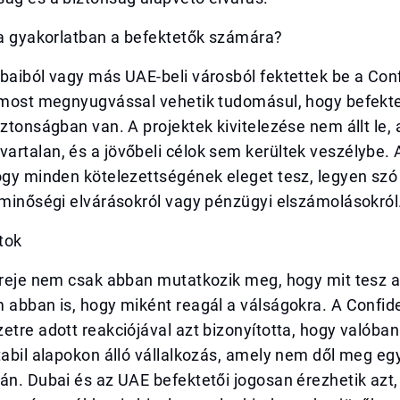
 a gyakorlatban a befektetők számára?
baiból vagy más UAE-beli városból fektettek be a Con
, most megnyugvással vehetik tudomásul, hogy befekt
iztonságban van. A projektek kivitelezése nem állt le, a
rtalan, és a jövőbeli célok sem kerültek veszélybe. A
ogy minden kötelezettségének eleget tesz, legyen szó
 minőségi elvárásokról vagy pénzügyi elszámolásokról
tok
 ereje nem csak abban mutatkozik meg, hogy mit tesz 
 abban is, hogy miként reagál a válságokra. A Confid
etre adott reakciójával azt bizonyította, hogy valóban 
tabil alapokon álló vállalkozás, amely nem dől meg eg
án. Dubai és az UAE befektetői jogosan érezhetik azt