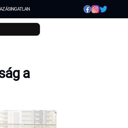
AZÁS
INGATLAN
nság a