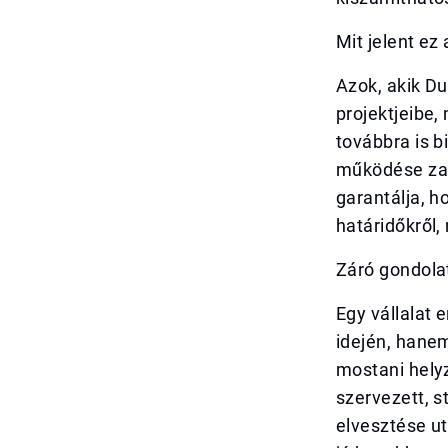
Mit jelent ez
Azok, akik Du
projektjeibe
továbbra is b
működése zava
garantálja, h
határidőkről,
Záró gondola
Egy vállalat
idején, hanem
mostani helyz
szervezett, s
elvesztése ut