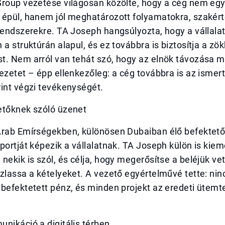
Group vezetése világosan közölte, hogy a cég nem egy
 épül, hanem jól meghatározott folyamatokra, szakért
 rendszerekre. TA Joseph hangsúlyozta, hogy a vállal
 a struktúrán alapul, és ez továbbra is biztosítja a 
t. Nem arról van tehát szó, hogy az elnök távozása 
ezetet – épp ellenkezőleg: a cég továbbra is az ismer
int végzi tevékenységét.
etőknek szóló üzenet
Arab Emírségekben, különösen Dubaiban élő befektető
portját képezik a vállalatnak. TA Joseph külön is kiem
nekik is szól, és célja, hogy megerősítse a beléjük vet
zlassa a kételyeket. A vezető egyértelművé tette: nin
befektetett pénz, és minden projekt az eredeti ütemte
nikáció a digitális térben