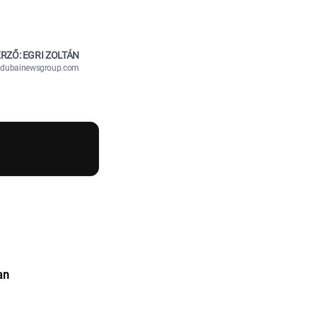
RZŐ: EGRI ZOLTÁN
n@dubainewsgroup.com
an