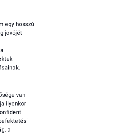
em egy hosszú
g jövőjét
 a
ektek
ásainak.
tősége van
ja ilyenkor
onfident
befektetési
ág, a