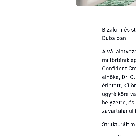
Bizalom és st
Dubaiban
A vállalatvez
mi történik 
Confident Gro
elnöke, Dr. C
érintett, kül
ügyfélköre v
helyzetre, é
zavartalanul 
Strukturált 