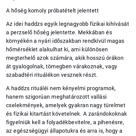
A hőség komoly próbatételt jelentett
Az idei haddzs egyik legnagyobb fizikai kihívását
a perzselő hőség jelentette. Mekkában és
környékén a nyári időszakban rendkívül magas
hőmérséklet alakulhat ki, ami különösen
megterhelő azok számára, akik hosszú órákon
át gyalogolnak, tömegben várakoznak, vagy
szabadtéri rituálékon vesznek részt.
A haddzs rituáléi nem kényelmi programok,
hanem szigorúan meghatározott vallási
cselekmények, amelyek gyakran nagy türelmet
és fizikai kitartást követelnek. A zarándokoknak
figyelniük kell a folyadékbevitelre, a pihenésre,
az egészségügyi állapotukra és arra is, hogy a