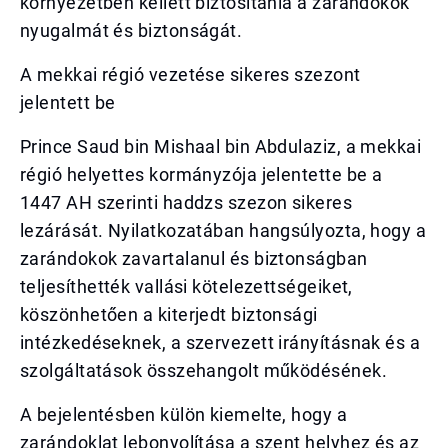
környezetben kellett biztosítania a zarándokok
nyugalmát és biztonságát.
A mekkai régió vezetése sikeres szezont
jelentett be
Prince Saud bin Mishaal bin Abdulaziz, a mekkai
régió helyettes kormányzója jelentette be a
1447 AH szerinti haddzs szezon sikeres
lezárását. Nyilatkozatában hangsúlyozta, hogy a
zarándokok zavartalanul és biztonságban
teljesíthették vallási kötelezettségeiket,
köszönhetően a kiterjedt biztonsági
intézkedéseknek, a szervezett irányításnak és a
szolgáltatások összehangolt működésének.
A bejelentésben külön kiemelte, hogy a
zarándoklat lebonyolítása a szent helyhez és az