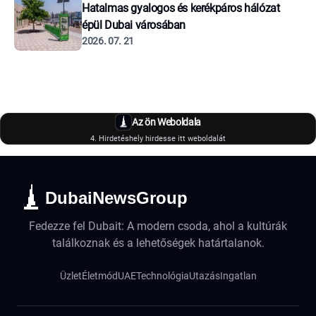
Hatalmas gyalogos és kerékpáros hálózat
épül Dubai városában
2026. 07. 21
Az ön Weboldala
4. Hirdetéshely hirdesse itt weboldalát
DubaiNewsGroup
Fedezze fel Dubait: A modern csoda, ahol a kultúrák
találkoznak és a lehetőségek határtalanok.
Üzlet
Életmód
UAE
Technológia
Utazás
Ingatlan