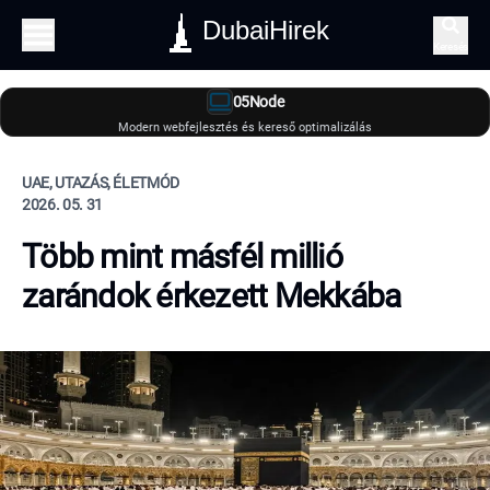
DubaiHirek
Keresés
05Node
Modern webfejlesztés és kereső optimalizálás
UAE, UTAZÁS, ÉLETMÓD
2026. 05. 31
Több mint másfél millió
zarándok érkezett Mekkába