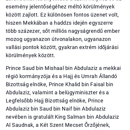
esemény jelentőségéhez méltó körülmények
között zajlott. Ez különösen fontos üzenet volt,
hiszen Mekkában a haddzs idején egyszerre
több százezer, sőt milliós nagyságrendű ember
mozog ugyanazon útvonalakon, ugyanazon
vallási pontok között, gyakran extrém időjárási
körülmények között.
Prince Saud bin Mishaal bin Abdulaziz a mekkai
régió kormányzója és a Hajj és Umrah Állandó
Bizottság elnöke, Prince Khalid bin Faisal bin
Abdulaziz, valamint a belügyminiszter és a
Legfelsőbb Hajj Bizottság elnöke, Prince
Abdulaziz bin Saud bin Naif bin Abdulaziz
nevében is gratulált King Salman bin Abdulaziz
Al Saudnak, a Két Szent Mecset Őrzőjének,