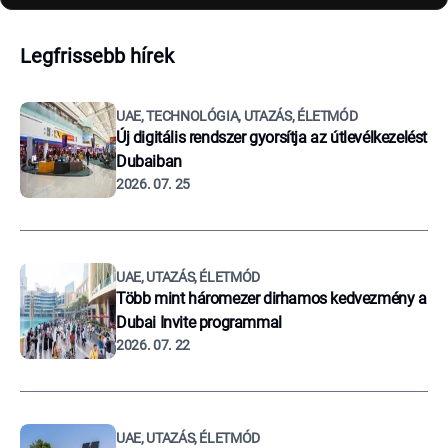
Legfrissebb hírek
UAE, TECHNOLÓGIA, UTAZÁS, ÉLETMÓD
Új digitális rendszer gyorsítja az útlevélkezelést
Dubaiban
2026. 07. 25
UAE, UTAZÁS, ÉLETMÓD
Több mint háromezer dirhamos kedvezmény a
Dubai Invite programmal
2026. 07. 22
UAE, UTAZÁS, ÉLETMÓD