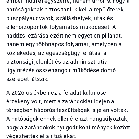
ember indul el egyszerre, hanem arról is, hogy a
hatóságoknak biztosítaniuk kell a repülőterek,
buszpályaudvarok, szálláshelyek, utak és
ellenőrzőpontok folyamatos működését. A
haddzs lezárása ezért nem egyetlen pillanat,
hanem egy többnapos folyamat, amelyben a
közlekedés, az egészségügyi ellátás, a
biztonsági jelenlét és az adminisztratív
ügyintézés összehangolt működése döntő
szerepet játszik.
A 2026-os évben ez a feladat különösen
érzékeny volt, mert a zarándoklat idején a
térségben háborús feszültségek is jelen voltak.
A hatóságok ennek ellenére azt hangsúlyozták,
hogy a zarándokok nyugodt körülmények között
végezhették el a rituálékat.