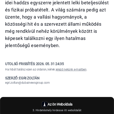
idei haddzs egyszerre jelentett lelki beteljesülést
és fizikai próbatételt. A világ számára pedig azt
üzente, hogy a vallási hagyományok, a
közösségi hit és a szervezett állami működés
még rendkívül nehéz körülmények között is
képesek találkozni egy ilyen hatalmas
jelentőségű eseményben.
UTOLSÓ FRISSÍTÉS:
2026. 05. 31 24:35
Ha hibát találsz ezen az oldalon, kérlek
jelezd nekünk e-mailben
.
SZERZŐ: EGRI ZOLTÁN
egri.zoltan@dubainewsgroup.com
Az ön Weboldala
3. Hirdetéshely hirdesse itt weboldalát