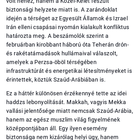
volt nehéz, hanem a Közel-Kelet feszült
biztonsági helyzete miatt is. A zarándoklat
idején a térséget az Egyesült Államok és Izrael
Irán elleni csapásai nyomán kialakult konfliktus
határozta meg. A beszámolók szerint a
februárban kirobbant háború óta Teherán drón-
és rakétatámadások hullámaival válaszolt,
amelyek a Perzsa-öböl térségében
infrastruktúrát és energetikai létesítményeket is
érintettek, köztük Szaúd-Arábiában is.
Ez a háttér különösen érzékennyé tette az idei
haddzs lebonyolítását. Makkah, vagyis Mekka
vallási jelentősége miatt nemcsak Szaúd-Arábia,
hanem az egész muszlim világ figyelmének
középpontjában áll. Egy ilyen esemény
biztonsága nem kizárólag helyi ügy, hanem