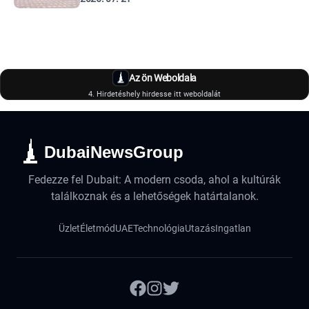
Az ön Weboldala
4. Hirdetéshely hirdesse itt weboldalát
DubaiNewsGroup
Fedezze fel Dubait: A modern csoda, ahol a kultúrák
találkoznak és a lehetőségek határtalanok.
Üzlet
Életmód
UAE
Technológia
Utazás
Ingatlan