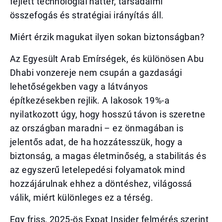
fejlett technológiai háttér, társadalmi
összefogás és stratégiai irányítás áll.
Miért érzik magukat ilyen sokan biztonságban?
Az Egyesült Arab Emírségek, és különösen Abu
Dhabi vonzereje nem csupán a gazdasági
lehetőségekben vagy a látványos
építkezésekben rejlik. A lakosok 19%-a
nyilatkozott úgy, hogy hosszú távon is szeretne
az országban maradni – ez önmagában is
jelentős adat, de ha hozzátesszük, hogy a
biztonság, a magas életminőség, a stabilitás és
az egyszerű letelepedési folyamatok mind
hozzájárulnak ehhez a döntéshez, világossá
válik, miért különleges ez a térség.
Egy friss, 2025-ös Expat Insider felmérés szerint