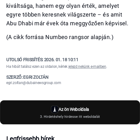
kiváltsága, hanem egy olyan érték, amelyet
egyre többen keresnek világszerte – és amit
Abu Dhabi már évek óta meggyőzően képvisel.
(A cikk forrása Numbeo rangsor alapján.)
UTOLSÓ FRISSÍTÉS:
2026. 01. 18 10:11
Ha hibát találsz ezen az oldalon, kérlek
jelezd nekünk e-mailben
.
SZERZŐ: EGRI ZOLTÁN
egri.zoltan@dubainewsgroup.com
Az ön Weboldala
3. Hirdetéshely hirdesse itt weboldalát
Legfrissebb hírek