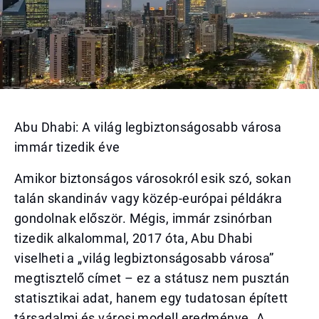
Abu Dhabi: A világ legbiztonságosabb városa
immár tizedik éve
Amikor biztonságos városokról esik szó, sokan
talán skandináv vagy közép-európai példákra
gondolnak először. Mégis, immár zsinórban
tizedik alkalommal, 2017 óta, Abu Dhabi
viselheti a „világ legbiztonságosabb városa”
megtisztelő címet – ez a státusz nem pusztán
statisztikai adat, hanem egy tudatosan épített
társadalmi és városi modell eredménye. A