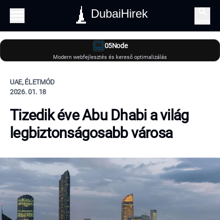
DubaiHirek
Keresés
05Node
Modern webfejlesztés és kereső optimalizálás
UAE, ÉLETMÓD
2026. 01. 18
Tizedik éve Abu Dhabi a világ
legbiztonságosabb városa