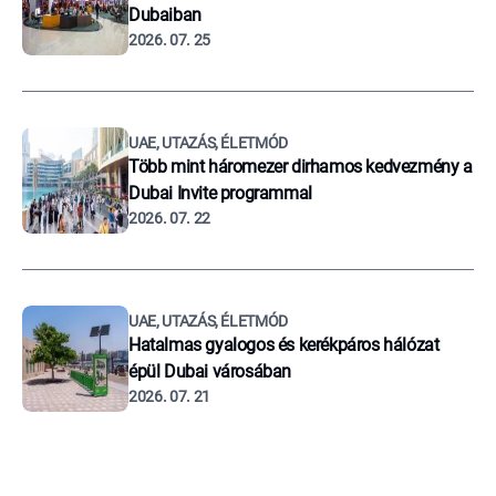
Dubaiban
2026. 07. 25
UAE, UTAZÁS, ÉLETMÓD
Több mint háromezer dirhamos kedvezmény a
Dubai Invite programmal
2026. 07. 22
UAE, UTAZÁS, ÉLETMÓD
Hatalmas gyalogos és kerékpáros hálózat
épül Dubai városában
2026. 07. 21