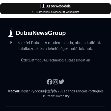
Az ön Weboldala
4. Hirdetéshely hirdesse itt weboldalát
DubaiNewsGroup
Fedezze fel Dubait: A modern csoda, ahol a kultúrák
találkoznak és a lehetőségek határtalanok.
Üzlet
Életmód
UAE
Technológia
Utazás
Ingatlan
Magyar
English
Русский
中文
हिंदी
اردو
Español
Français
Português
Deutsch
Slovenský