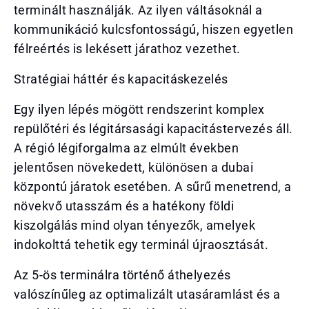
terminált használják. Az ilyen váltásoknál a
kommunikáció kulcsfontosságú, hiszen egyetlen
félreértés is lekésett járathoz vezethet.
Stratégiai háttér és kapacitáskezelés
Egy ilyen lépés mögött rendszerint komplex
repülőtéri és légitársasági kapacitástervezés áll.
A régió légiforgalma az elmúlt években
jelentősen növekedett, különösen a dubai
központú járatok esetében. A sűrű menetrend, a
növekvő utasszám és a hatékony földi
kiszolgálás mind olyan tényezők, amelyek
indokolttá tehetik egy terminál újraosztását.
Az 5-ös terminálra történő áthelyezés
valószínűleg az optimalizált utasáramlást és a