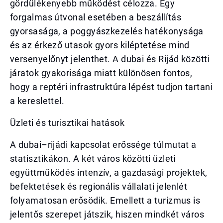
gördülékenyebb működést célozza. Egy
forgalmas útvonal esetében a beszállítás
gyorsasága, a poggyászkezelés hatékonysága
és az érkező utasok gyors kiléptetése mind
versenyelőnyt jelenthet. A dubai és Rijád közötti
járatok gyakorisága miatt különösen fontos,
hogy a reptéri infrastruktúra lépést tudjon tartani
a kereslettel.
Üzleti és turisztikai hatások
A dubai–rijádi kapcsolat erőssége túlmutat a
statisztikákon. A két város közötti üzleti
együttműködés intenzív, a gazdasági projektek,
befektetések és regionális vállalati jelenlét
folyamatosan erősödik. Emellett a turizmus is
jelentős szerepet játszik, hiszen mindkét város