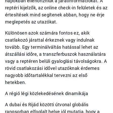
napokban ellenőrizniük a járatinformációkat. A
reptéri kijelzők, az online check-in felületek és az
értesítések mind segítenek abban, hogy ne érje
meglepetés az utazókat.
Különösen azok számára fontos ez, akik
csatlakozó járattal érkeznek vagy indulnak
tovább. Egy terminálváltás hatással lehet az
átszállási időre, a transzferbuszok használatára
vagy a reptéren belüli gyaloglási távolságokra. A
rövid csatlakozási idővel utazóknak érdemes
nagyobb időtartalékkal tervezni az első
hetekben.
A régió légi közlekedésének dinamikája
A dubai és Rijád közötti útvonal globális
rangsorban elfoglalt helye jól mutatja, hogy a