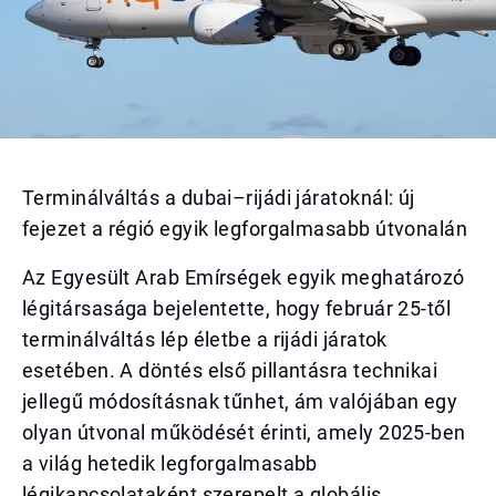
Terminálváltás a dubai–rijádi járatoknál: új
fejezet a régió egyik legforgalmasabb útvonalán
Az Egyesült Arab Emírségek egyik meghatározó
légitársasága bejelentette, hogy február 25-től
terminálváltás lép életbe a rijádi járatok
esetében. A döntés első pillantásra technikai
jellegű módosításnak tűnhet, ám valójában egy
olyan útvonal működését érinti, amely 2025-ben
a világ hetedik legforgalmasabb
légikapcsolataként szerepelt a globális