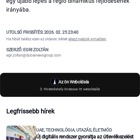
egy újabb lépés a régió dinamikus fejlődésének
irányába.
UTOLSÓ FRISSÍTÉS:
2026. 02. 25 23:40
Ha hibát találsz ezen az oldalon, kérlek
jelezd nekünk e-mailben
.
SZERZŐ: EGRI ZOLTÁN
egri.zoltan@dubainewsgroup.com
Az ön Weboldala
3. Hirdetéshely hirdesse itt weboldalát
Legfrissebb hírek
UAE, TECHNOLÓGIA, UTAZÁS, ÉLETMÓD
Új digitális rendszer gyorsítja az útlevélkezelést