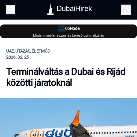
DubaiHirek
Keresés
05Node
Modern webfejlesztés és kereső optimalizálás
UAE, UTAZÁS, ÉLETMÓD
2026. 02. 25
Terminálváltás a Dubai és Rijád
közötti járatoknál