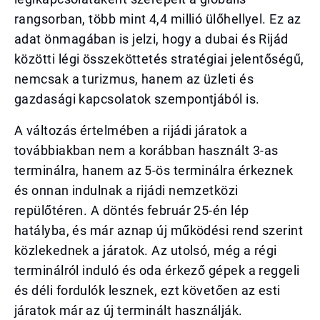
rangsorban, több mint 4,4 millió ülőhellyel. Ez az
adat önmagában is jelzi, hogy a dubai és Rijád
közötti légi összeköttetés stratégiai jelentőségű,
nemcsak a turizmus, hanem az üzleti és
gazdasági kapcsolatok szempontjából is.
A változás értelmében a rijádi járatok a
továbbiakban nem a korábban használt 3-as
terminálra, hanem az 5-ös terminálra érkeznek
és onnan indulnak a rijádi nemzetközi
repülőtéren. A döntés február 25-én lép
hatályba, és már aznap új működési rend szerint
közlekednek a járatok. Az utolsó, még a régi
terminálról induló és oda érkező gépek a reggeli
és déli fordulók lesznek, ezt követően az esti
járatok már az új terminált használják.