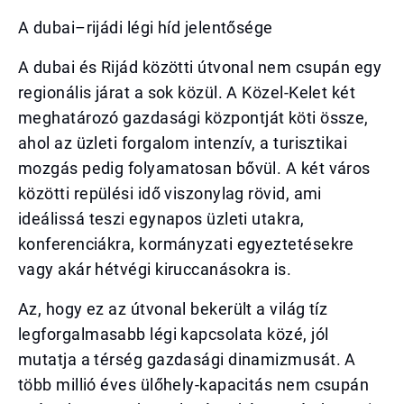
A dubai–rijádi légi híd jelentősége
A dubai és Rijád közötti útvonal nem csupán egy
regionális járat a sok közül. A Közel-Kelet két
meghatározó gazdasági központját köti össze,
ahol az üzleti forgalom intenzív, a turisztikai
mozgás pedig folyamatosan bővül. A két város
közötti repülési idő viszonylag rövid, ami
ideálissá teszi egynapos üzleti utakra,
konferenciákra, kormányzati egyeztetésekre
vagy akár hétvégi kiruccanásokra is.
Az, hogy ez az útvonal bekerült a világ tíz
legforgalmasabb légi kapcsolata közé, jól
mutatja a térség gazdasági dinamizmusát. A
több millió éves ülőhely-kapacitás nem csupán