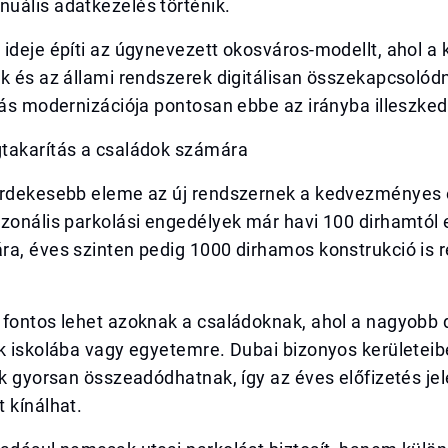
uális adatkezelés történik.
ideje építi az úgynevezett okosváros-modellt, ahol a 
k és az állami rendszerek digitálisan összekapcsolód
lás modernizációja pontosan ebbe az irányba illeszked
takarítás a családok számára
érdekesebb eleme az új rendszernek a kedvezményes e
zonális parkolási engedélyek már havi 100 dirhamtól 
ra, éves szinten pedig 1000 dirhamos konstrukció is 
 fontos lehet azoknak a családoknak, ahol a nagyobb 
k iskolába vagy egyetemre. Dubai bizonyos kerületeib
ak gyorsan összeadódhatnak, így az éves előfizetés je
 kínálhat.