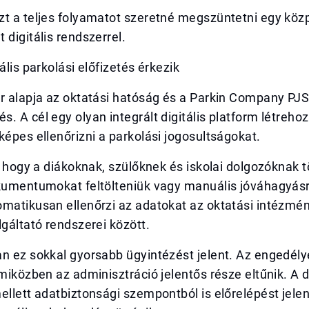
zt a teljes folyamatot szeretné megszüntetni egy köz
 digitális rendszerrel.
ális parkolási előfizetés érkezik
r alapja az oktatási hatóság és a Parkin Company PJS
. A cél egy olyan integrált digitális platform létreho
képes ellenőrizni a parkolási jogosultságokat.
i, hogy a diákoknak, szülőknek és iskolai dolgozóknak
okumentumokat feltölteniük vagy manuális jóváhagyásr
omatikusan ellenőrzi az adatokat az oktatási intézmé
lgáltató rendszerei között.
an ez sokkal gyorsabb ügyintézést jelent. Az engedél
 miközben az adminisztráció jelentős része eltűnik. A di
ellett adatbiztonsági szempontból is előrelépést jelen