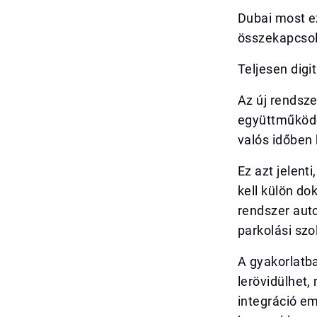
Dubai most e
összekapcsolt
Teljesen digit
Az új rendsze
együttműködés
valós időben 
Ez azt jelent
kell külön d
rendszer aut
parkolási szo
A gyakorlatb
lerövidülhet,
integráció em