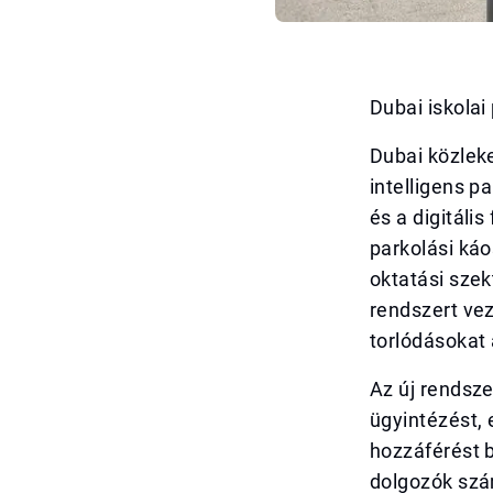
Dubai iskolai
Dubai közlek
intelligens p
és a digitáli
parkolási káo
oktatási szekt
rendszert vez
torlódásokat
Az új rendsz
ügyintézést, 
hozzáférést b
dolgozók szám