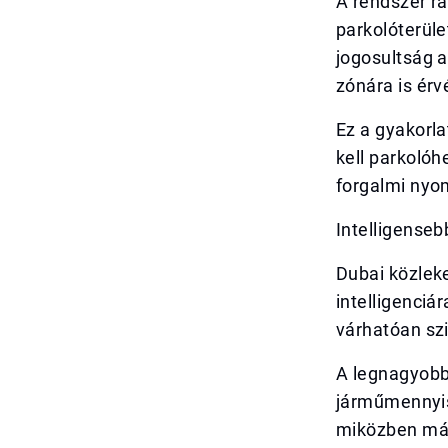
A rendszer rá
parkolóterüle
jogosultság 
zónára is érv
Ez a gyakorla
kell parkolóh
forgalmi nyo
Intelligense
Dubai közlek
intelligenciá
várhatóan szi
A legnagyobb 
járműmennyisé
miközben más