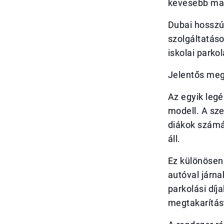
kevesebb man
Dubai hosszú 
szolgáltatáso
iskolai parko
Jelentős meg
Az egyik leg
modell. A sze
diákok számá
áll.
Ez különösen
autóval járna
parkolási díj
megtakarítást