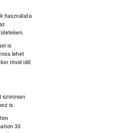
ek használata
az
rületeken.
st is
znos lehet
kor rövid idő
kt szorosan
oz is.
eten
cation 33