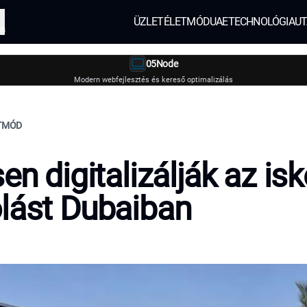
ÜZLET
ÉLETMÓD
UAE
TECHNOLÓGIA
UT
és
05Node
Modern webfejlesztés és kereső optimalizálás
ETMÓD
en digitalizálják az isk
lást Dubaiban