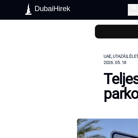
DubaiHirek
Keres
UAE, UTAZÁS, ÉL
2026. 05. 18
Teljes
parko