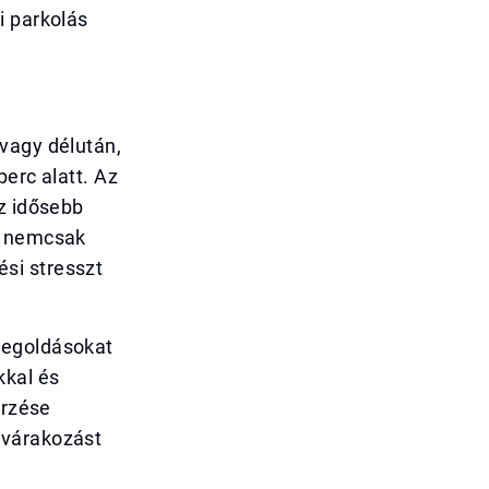
i parkolás
vagy délután,
erc alatt. Az
az idősebb
Ez nemcsak
si stresszt
megoldásokat
kkal és
őrzése
 várakozást