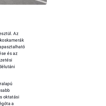
esztül. Az
 okoskamerák
tapasztalható
ése és az
izetési
délutáni
íralapú
rsabb
s oktatási
égóta a