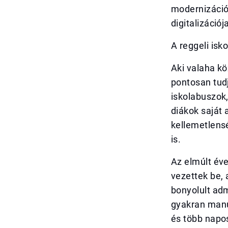
modernizáció 
digitalizációj
A reggeli isk
Aki valaha kö
pontosan tudj
iskolabuszok,
diákok saját
kellemetlens
is.
Az elmúlt év
vezettek be,
bonyolult adm
gyakran manu
és több napos