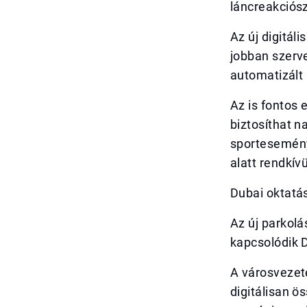
láncreakciósz
Az új digitál
jobban szerve
automatizált 
Az is fontos 
biztosíthat n
sportesemény
alatt rendkív
Dubai oktatás
Az új parkolá
kapcsolódik D
A városvezet
digitálisan 