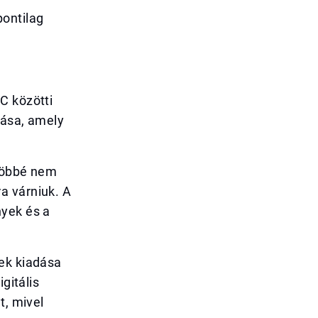
pontilag
C közötti
zása, amely
 többé nem
a várniuk. A
nyek és a
yek kiadása
gitális
t, mivel