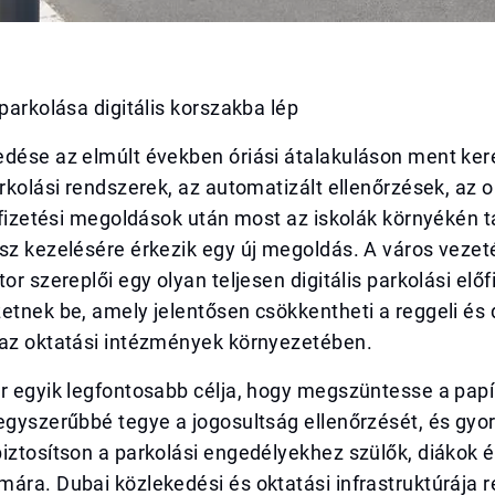
 parkolása digitális korszakba lép
edése az elmúlt években óriási átalakuláson ment ker
arkolási rendszerek, az automatizált ellenőrzések, az
s fizetési megoldások után most az iskolák környékén 
sz kezelésére érkezik egy új megoldás. A város vezet
or szereplői egy olyan teljesen digitális parkolási előf
etnek be, amely jelentősen csökkentheti a reggeli és 
 az oktatási intézmények környezetében.
er egyik legfontosabb célja, hogy megszüntesse a pap
egyszerűbbé tegye a jogosultság ellenőrzését, és gyo
iztosítson a parkolási engedélyekhez szülők, diákok é
ára. Dubai közlekedési és oktatási infrastruktúrája r