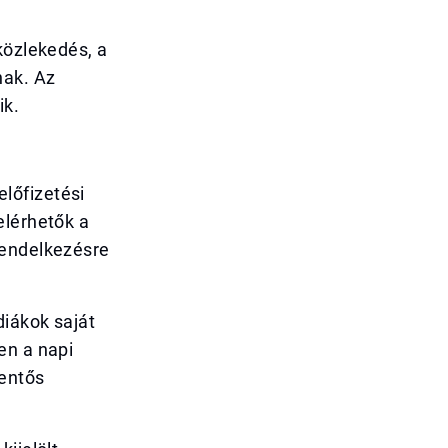
közlekedés, a
nak. Az
ik.
lőfizetési
elérhetők a
rendelkezésre
diákok saját
en a napi
lentős