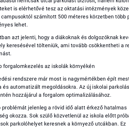
adásul nemcsak utcai parkolást biztosít, hanem külön k
teket is elérhetővé tesz az oktatási intézmények köz
a campusoktól számított 500 méteres körzetben több 
ényes lehet.
tban azt jelenti, hogy a diákoknak és dolgozóknak ke
ely keresésével tölteniük, ami tovább csökkentheti a r
mást.
bb forgalomkezelés az iskolák környékén
edési rendszere már most is nagymértékben épít mes
ra és automatizált megoldásokra. Az új iskolai parkolá
ntén hozzájárul a forgalom optimalizálásához.
problémát jelenleg a rövid idő alatt érkező hatalmas
g okozza. Sok szülő közvetlenül az iskola előtt próbá
ok parkolóhelyet keresnek a környező utcákban. Ez