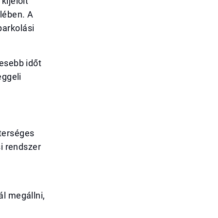
ijelölt
elében. A
parkolási
vesebb időt
eggeli
terséges
si rendszer
l megállni,