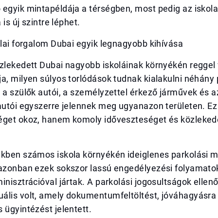
egyik mintapéldája a térségben, most pedig az iskola
a is új szintre léphet.
olai forgalom Dubai egyik legnagyobb kihívása
zlekedett Dubai nagyobb iskoláinak környékén reggel 
a, milyen súlyos torlódások tudnak kialakulni néhány p
 a szülők autói, a személyzettel érkező járművek és 
 autói egyszerre jelennek meg ugyanazon területen. 
éget okoz, hanem komoly időveszteséget és közlekedé
ekben számos iskola környékén ideiglenes parkolási 
 azonban ezek sokszor lassú engedélyezési folyamato
inisztrációval jártak. A parkolási jogosultságok ellen
ális volt, amely dokumentumfeltöltést, jóváhagyásra
 ügyintézést jelentett.