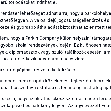
erű torlódásokat indíthat el.
is rendszer lehetőséget adhat arra, hogy a parkolóhely
zhető legyen. A valós idejű jogosultságellenőrzés és 
kezelés gyorsabb áthaladást biztosíthat az érintett te
elem, hogy a Parkin Company külön helyszíni támogatá
agyobb iskolai rendezvények idején. Ez különösen has
ek, diplomaosztók vagy szülői találkozók esetén, ami
ül sok autó érkezik ugyanarra a helyszínre.
i stratégiájának része a digitalizáció
si modell nem csupán közlekedési fejlesztés. A proje
ubai hosszú távú oktatási és technológiai stratégiájáh
és célja, hogy az oktatási ökoszisztéma minden terül
összekapcsolt és hatékony legyen. Az úgynevezett Edu