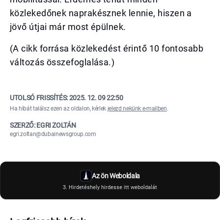
közlekedőnek naprakésznek lennie, hiszen a
jövő útjai már most épülnek.
(A cikk forrása közlekedést érintő 10 fontosabb
változás összefoglalása.)
UTOLSÓ FRISSÍTÉS:
2025. 12. 09 22:50
Ha hibát találsz ezen az oldalon, kérlek
jelezd nekünk e-mailben
.
SZERZŐ: EGRI ZOLTÁN
egri.zoltan@dubainewsgroup.com
Az ön Weboldala
3. Hirdetéshely hirdesse itt weboldalát