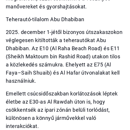
manővereket és gyorshajtásokat.
Teherautó-tilalom Abu Dhabiban
2025. december 1-jétől bizonyos útszakaszokon
véglegesen kitiltották a teherautókat Abu
Dhabiban. Az E10 (Al Raha Beach Road) és E11
(Sheikh Maktoum bin Rashid Road) utakon tilos
a közlekedés számukra. Ehelyett az E75 (Al
Faya–Saih Shuaib) és Al Hafar útvonalakat kell
használniuk.
Emellett csúcsidőszakban korlátozások léptek
életbe az E30-as Al Rawdah úton is, hogy
csökkentsék az ipari zónán belüli torlódást,
különösen a könnyű járművekkel való
interakciókat.