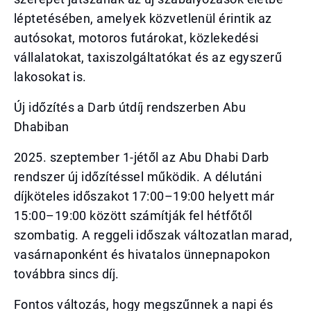
léptetésében, amelyek közvetlenül érintik az
autósokat, motoros futárokat, közlekedési
vállalatokat, taxiszolgáltatókat és az egyszerű
lakosokat is.
Új időzítés a Darb útdíj rendszerben Abu
Dhabiban
2025. szeptember 1-jétől az Abu Dhabi Darb
rendszer új időzítéssel működik. A délutáni
díjköteles időszakot 17:00–19:00 helyett már
15:00–19:00 között számítják fel hétfőtől
szombatig. A reggeli időszak változatlan marad,
vasárnaponként és hivatalos ünnepnapokon
továbbra sincs díj.
Fontos változás, hogy megszűnnek a napi és