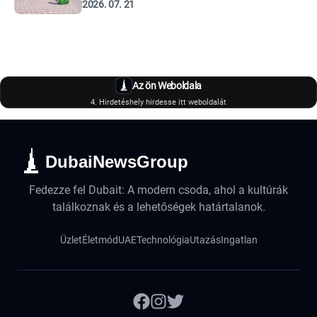
2026. 07. 21
Az ön Weboldala
4. Hirdetéshely hirdesse itt weboldalát
DubaiNewsGroup
Fedezze fel Dubait: A modern csoda, ahol a kultúrák
találkoznak és a lehetőségek határtalanok.
Üzlet
Életmód
UAE
Technológia
Utazás
Ingatlan