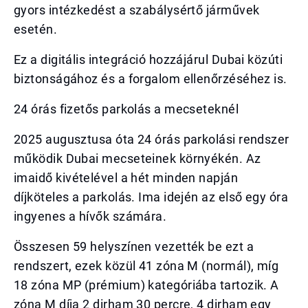
gyors intézkedést a szabálysértő járművek
esetén.
Ez a digitális integráció hozzájárul Dubai közúti
biztonságához és a forgalom ellenőrzéséhez is.
24 órás fizetős parkolás a mecseteknél
2025 augusztusa óta 24 órás parkolási rendszer
működik Dubai mecseteinek környékén. Az
imaidő kivételével a hét minden napján
díjköteles a parkolás. Ima idején az első egy óra
ingyenes a hívők számára.
Összesen 59 helyszínen vezették be ezt a
rendszert, ezek közül 41 zóna M (normál), míg
18 zóna MP (prémium) kategóriába tartozik. A
zóna M díja 2 dirham 30 percre, 4 dirham egy