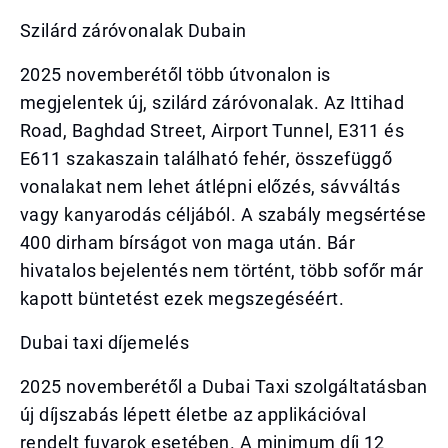
Szilárd záróvonalak Dubain
2025 novemberétől több útvonalon is
megjelentek új, szilárd záróvonalak. Az Ittihad
Road, Baghdad Street, Airport Tunnel, E311 és
E611 szakaszain található fehér, összefüggő
vonalakat nem lehet átlépni előzés, sávváltás
vagy kanyarodás céljából. A szabály megsértése
400 dirham bírságot von maga után. Bár
hivatalos bejelentés nem történt, több sofőr már
kapott büntetést ezek megszegéséért.
Dubai taxi díjemelés
2025 novemberétől a Dubai Taxi szolgáltatásban
új díjszabás lépett életbe az applikációval
rendelt fuvarok esetében. A minimum díj 12