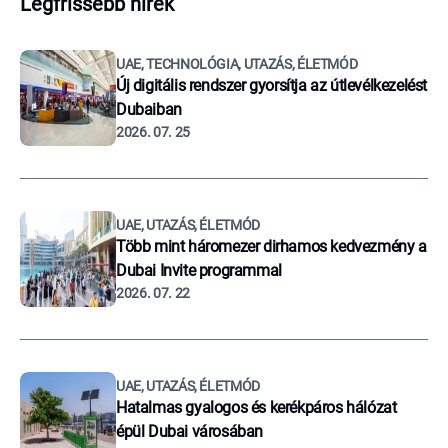
Legfrissebb hírek
UAE, TECHNOLÓGIA, UTAZÁS, ÉLETMÓD
Új digitális rendszer gyorsítja az útlevélkezelést
Dubaiban
2026. 07. 25
UAE, UTAZÁS, ÉLETMÓD
Több mint háromezer dirhamos kedvezmény a
Dubai Invite programmal
2026. 07. 22
UAE, UTAZÁS, ÉLETMÓD
Hatalmas gyalogos és kerékpáros hálózat
épül Dubai városában