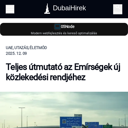
DubaiHirek
Keresés
05Node
Modern webfejlesztés és kereső optimalizálás
UAE, UTAZÁS, ÉLETMÓD
2025. 12. 09
Teljes útmutató az Emírségek új
közlekedési rendjéhez