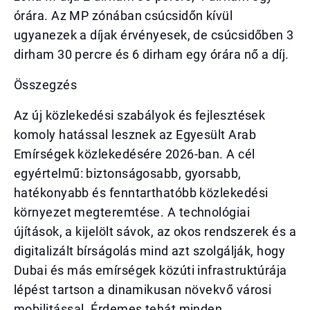
órára. Az MP zónában csúcsidőn kívül
ugyanezek a díjak érvényesek, de csúcsidőben 3
dirham 30 percre és 6 dirham egy órára nő a díj.
Összegzés
Az új közlekedési szabályok és fejlesztések
komoly hatással lesznek az Egyesült Arab
Emírségek közlekedésére 2026-ban. A cél
egyértelmű: biztonságosabb, gyorsabb,
hatékonyabb és fenntarthatóbb közlekedési
környezet megteremtése. A technológiai
újítások, a kijelölt sávok, az okos rendszerek és a
digitalizált bírságolás mind azt szolgálják, hogy
Dubai és más emírségek közúti infrastruktúrája
lépést tartson a dinamikusan növekvő városi
mobilitással. Érdemes tehát minden