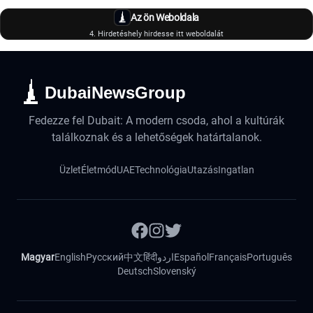
Az ön Weboldala
4. Hirdetéshely hirdesse itt weboldalát
DubaiNewsGroup
Fedezze fel Dubait: A modern csoda, ahol a kultúrák
találkoznak és a lehetőségek határtalanok.
Üzlet
Életmód
UAE
Technológia
Utazás
Ingatlan
Magyar
English
Русский
中文
हिंदी
اردو
Español
Français
Português
Deutsch
Slovenský