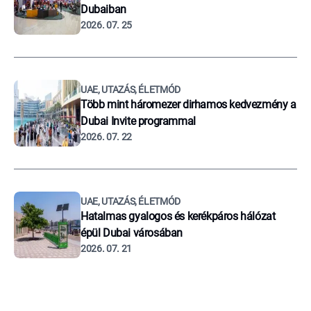
Dubaiban
2026. 07. 25
UAE, UTAZÁS, ÉLETMÓD
Több mint háromezer dirhamos kedvezmény a
Dubai Invite programmal
2026. 07. 22
UAE, UTAZÁS, ÉLETMÓD
Hatalmas gyalogos és kerékpáros hálózat
épül Dubai városában
2026. 07. 21