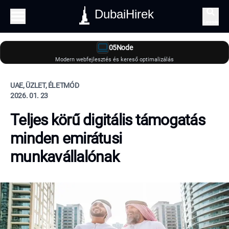
DubaiHirek
Keresés
05Node
Modern webfejlesztés és kereső optimalizálás
UAE, ÜZLET, ÉLETMÓD
2026. 01. 23
Teljes körű digitális támogatás
minden emirátusi
munkavállalónak