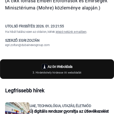
(A cikk forrása Emberi Erőforrások és Emírségek
Minisztériuma (Mohre) közleménye alapján.)
UTOLSÓ FRISSÍTÉS:
2026. 01. 23 21:55
Ha hibát találsz ezen az oldalon, kérlek
jelezd nekünk e-mailben
.
SZERZŐ: EGRI ZOLTÁN
egri.zoltan@dubainewsgroup.com
Az ön Weboldala
3. Hirdetéshely hirdesse itt weboldalát
Legfrissebb hírek
UAE, TECHNOLÓGIA, UTAZÁS, ÉLETMÓD
Új digitális rendszer gyorsítja az útlevélkezelést