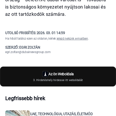
is biztonságos környezetet nyújtson lakosai és
az ott tartózkodók számára.
UTOLSÓ FRISSÍTÉS:
2026. 03. 01 14:59
Ha hibát találsz ezen az oldalon, kérlek
jelezd nekünk e-mailben
.
SZERZŐ: EGRI ZOLTÁN
egri.zoltan@dubainewsgroup.com
Az ön Weboldala
3. Hirdetéshely hirdesse itt weboldalát
Legfrissebb hírek
UAE, TECHNOLÓGIA, UTAZÁS, ÉLETMÓD