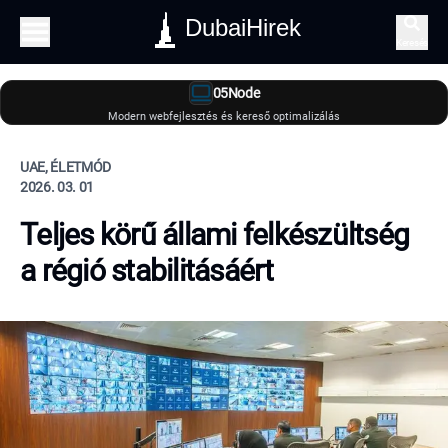
DubaiHirek
Keresés
05Node
Modern webfejlesztés és kereső optimalizálás
UAE, ÉLETMÓD
2026. 03. 01
Teljes körű állami felkészültség
a régió stabilitásáért