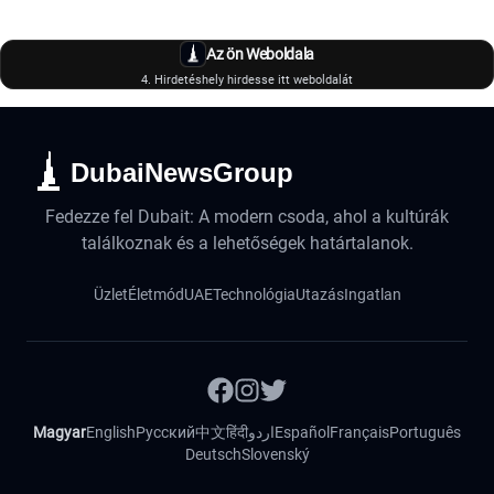
Az ön Weboldala
4. Hirdetéshely hirdesse itt weboldalát
DubaiNewsGroup
Fedezze fel Dubait: A modern csoda, ahol a kultúrák
találkoznak és a lehetőségek határtalanok.
Üzlet
Életmód
UAE
Technológia
Utazás
Ingatlan
Magyar
English
Русский
中文
हिंदी
اردو
Español
Français
Português
Deutsch
Slovenský