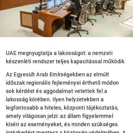
UAE megnyugtatja a lakosságot: a nemzeti
készenléti rendszer teljes kapacitással működik
Az Egyesült Arab Emírségekben az elmúlt
időszak regionális fejleményei érthető módon
sok kérdést és aggodalmat vetettek fel a
lakosság körében. Ilyen helyzetekben a
legfontosabb a hiteles, központi tájékoztatás,
amely világosan jelzi: az állam figyelemmel
kíséri az eseményeket, és minden szükséges
intézkedést megtesz a közösség védelmében. A