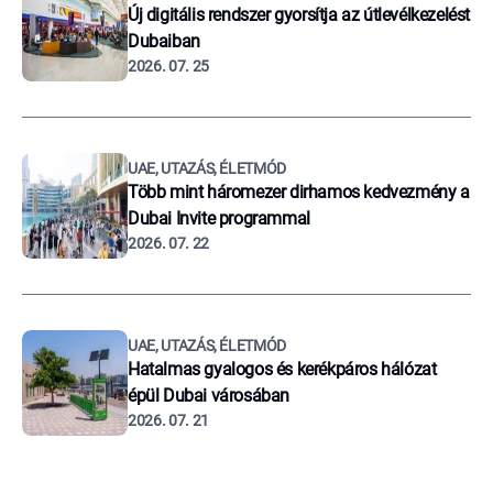
Új digitális rendszer gyorsítja az útlevélkezelést
Dubaiban
2026. 07. 25
UAE, UTAZÁS, ÉLETMÓD
Több mint háromezer dirhamos kedvezmény a
Dubai Invite programmal
2026. 07. 22
UAE, UTAZÁS, ÉLETMÓD
Hatalmas gyalogos és kerékpáros hálózat
épül Dubai városában
2026. 07. 21