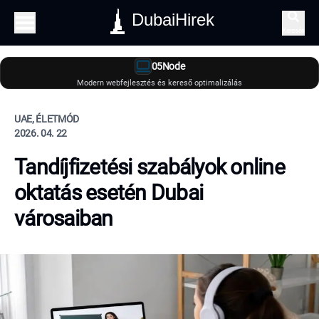
DubaiHirek
Keresés
05Node
Modern webfejlesztés és kereső optimalizálás
UAE, ÉLETMÓD
2026. 04. 22
Tandíjfizetési szabályok online
oktatás esetén Dubai
városaiban