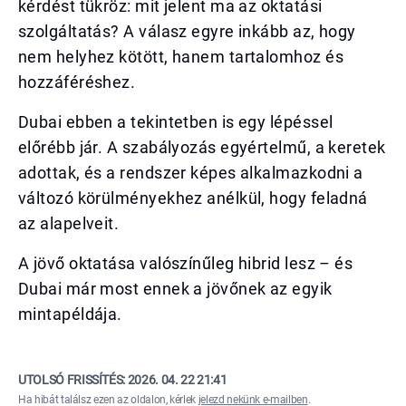
kérdést tükröz: mit jelent ma az oktatási
szolgáltatás? A válasz egyre inkább az, hogy
nem helyhez kötött, hanem tartalomhoz és
hozzáféréshez.
Dubai ebben a tekintetben is egy lépéssel
előrébb jár. A szabályozás egyértelmű, a keretek
adottak, és a rendszer képes alkalmazkodni a
változó körülményekhez anélkül, hogy feladná
az alapelveit.
A jövő oktatása valószínűleg hibrid lesz – és
Dubai már most ennek a jövőnek az egyik
mintapéldája.
UTOLSÓ FRISSÍTÉS:
2026. 04. 22 21:41
Ha hibát találsz ezen az oldalon, kérlek
jelezd nekünk e-mailben
.