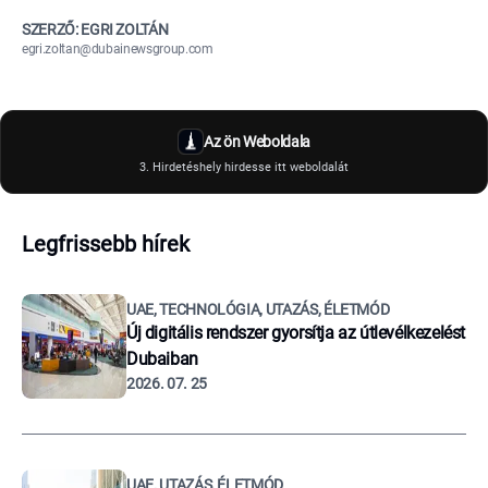
SZERZŐ: EGRI ZOLTÁN
egri.zoltan@dubainewsgroup.com
Az ön Weboldala
3. Hirdetéshely hirdesse itt weboldalát
Legfrissebb hírek
UAE, TECHNOLÓGIA, UTAZÁS, ÉLETMÓD
Új digitális rendszer gyorsítja az útlevélkezelést
Dubaiban
2026. 07. 25
UAE, UTAZÁS, ÉLETMÓD