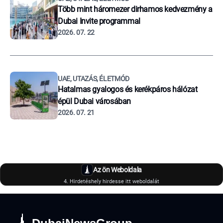
Több mint háromezer dirhamos kedvezmény a
Dubai Invite programmal
2026. 07. 22
UAE, UTAZÁS, ÉLETMÓD
Hatalmas gyalogos és kerékpáros hálózat
épül Dubai városában
2026. 07. 21
Az ön Weboldala
4. Hirdetéshely hirdesse itt weboldalát