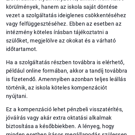
körülmények, hanem az iskola saját döntése
vezet a szolgáltatás ideiglenes csökkentéséhez
vagy felfüggesztéséhez. Ebben az esetben az
intézmény köteles írásban tájékoztatni a
szülőket, megjelölve az okokat és a várható
időtartamot.
Ha a szolgáltatás részben továbbra is elérhető,
például online formában, akkor a tandíj továbbra
is fizetendő. Amennyiben azonban teljes leállás
történik, az iskola köteles kompenzációt
nyújtani.
Ez a kompenzáció lehet pénzbeli visszatérítés,
jóváírás vagy akár extra oktatási alkalmak
biztosítása a későbbiekben. A lényeg, hogy
minden esetben írásos megállapodás szülessen