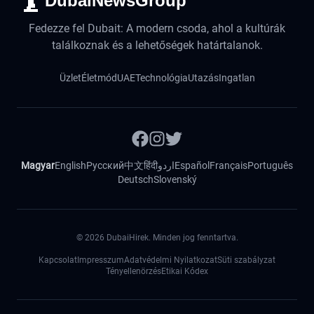
DubaiNewsGroup
Fedezze fel Dubait: A modern csoda, ahol a kultúrák
találkoznak és a lehetőségek határtalanok.
Üzlet
Életmód
UAE
Technológia
Utazás
Ingatlan
Magyar
English
Русский
中文
हिंदी
اردو
Español
Français
Português
Deutsch
Slovenský
©
2026
DubaiHirek. Minden jog fenntartva.
Kapcsolat
Impresszum
Adatvédelmi Nyilatkozat
Süti szabályzat
Tényellenörzés
Etikai Kódex