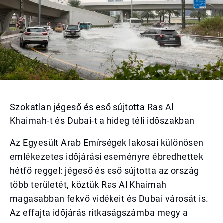
Szokatlan jégeső és eső sújtotta Ras Al
Khaimah-t és Dubai-t a hideg téli időszakban
Az Egyesült Arab Emírségek lakosai különösen
emlékezetes időjárási eseményre ébredhettek
hétfő reggel: jégeső és eső sújtotta az ország
több területét, köztük Ras Al Khaimah
magasabban fekvő vidékeit és Dubai városát is.
Az effajta időjárás ritkaságszámba megy a