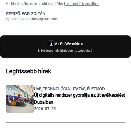
Ha hibát találsz ezen az oldalon, kérlek
jelezd nekünk e-mailben
.
SZERZŐ: EGRI ZOLTÁN
egri.zoltan@dubainewsgroup.com
Az ön Weboldala
3. Hirdetéshely hirdesse itt weboldalát
Legfrissebb hírek
UAE, TECHNOLÓGIA, UTAZÁS, ÉLETMÓD
Új digitális rendszer gyorsítja az útlevélkezelést
Dubaiban
2026. 07. 25