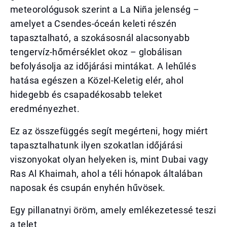
meteorológusok szerint a La Niña jelenség –
amelyet a Csendes-óceán keleti részén
tapasztalható, a szokásosnál alacsonyabb
tengervíz-hőmérséklet okoz – globálisan
befolyásolja az időjárási mintákat. A lehűlés
hatása egészen a Közel-Keletig elér, ahol
hidegebb és csapadékosabb teleket
eredményezhet.
Ez az összefüggés segít megérteni, hogy miért
tapasztalhatunk ilyen szokatlan időjárási
viszonyokat olyan helyeken is, mint Dubai vagy
Ras Al Khaimah, ahol a téli hónapok általában
naposak és csupán enyhén hűvösek.
Egy pillanatnyi öröm, amely emlékezetessé teszi
a telet