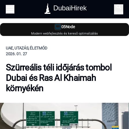
DubaiHirek
Keresés
05Node
Modern webfejlesztés és kereső optimalizálás
UAE, UTAZÁS, ÉLETMÓD
2026. 01. 27
Szürreális téli időjárás tombol
Dubai és Ras Al Khaimah
környékén