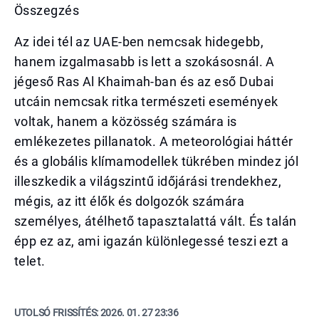
Összegzés
Az idei tél az UAE-ben nemcsak hidegebb,
hanem izgalmasabb is lett a szokásosnál. A
jégeső Ras Al Khaimah-ban és az eső Dubai
utcáin nemcsak ritka természeti események
voltak, hanem a közösség számára is
emlékezetes pillanatok. A meteorológiai háttér
és a globális klímamodellek tükrében mindez jól
illeszkedik a világszintű időjárási trendekhez,
mégis, az itt élők és dolgozók számára
személyes, átélhető tapasztalattá vált. És talán
épp ez az, ami igazán különlegessé teszi ezt a
telet.
UTOLSÓ FRISSÍTÉS:
2026. 01. 27 23:36