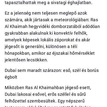
tapasztalhattak meg a sivatagi éghajlatban.
Ez a jelenség nem teljesen meglepő azok
számára, akik jártasak a meteorológiában: Ras
Al Khaimah hegyvidéki domborzatából adódóan
gyakrabban alakulnak ki konvektív felhők,
amelyek képesek lokális záporokat és akár
jégesőt is generálni, különösen a téli
hónapokban, amikor az éjszakai hőmérséklet
jelentősen lecsökken.
Dubai sem maradt szárazon: eső, szél és borús
égbolt
Miközben Ras Al Khaimahban jégeső esett,
Dubai lakosai esővel, erős széllel és sűrű
felhőzettel szembesültek. Egy népszerű