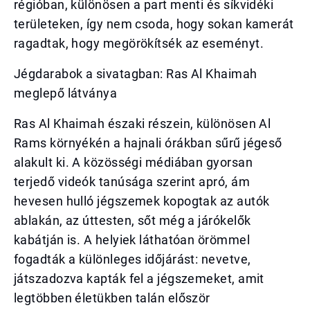
régióban, különösen a part menti és síkvidéki
területeken, így nem csoda, hogy sokan kamerát
ragadtak, hogy megörökítsék az eseményt.
Jégdarabok a sivatagban: Ras Al Khaimah
meglepő látványa
Ras Al Khaimah északi részein, különösen Al
Rams környékén a hajnali órákban sűrű jégeső
alakult ki. A közösségi médiában gyorsan
terjedő videók tanúsága szerint apró, ám
hevesen hulló jégszemek kopogtak az autók
ablakán, az úttesten, sőt még a járókelők
kabátján is. A helyiek láthatóan örömmel
fogadták a különleges időjárást: nevetve,
játszadozva kapták fel a jégszemeket, amit
legtöbben életükben talán először