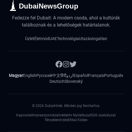
DubaiNewsGroup
Fedezze fel Dubait: A modern csoda, ahol a kultúrák
találkoznak és a lehetőségek határtalanok.
Üzlet
Életmód
UAE
Technológia
Utazás
Ingatlan
Magyar
English
Русский
中文
हिंदी
اردو
Español
Français
Português
Deutsch
Slovenský
©
2026
DubaiHirek. Minden jog fenntartva.
Kapcsolat
Impresszum
Adatvédelmi Nyilatkozat
Süti szabályzat
Tényellenörzés
Etikai Kódex