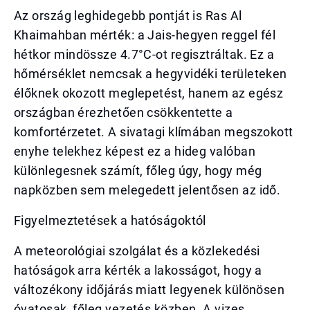
Az ország leghidegebb pontját is Ras Al
Khaimahban mérték: a Jais-hegyen reggel fél
hétkor mindössze 4.7°C-ot regisztráltak. Ez a
hőmérséklet nemcsak a hegyvidéki területeken
élőknek okozott meglepetést, hanem az egész
országban érezhetően csökkentette a
komfortérzetet. A sivatagi klímában megszokott
enyhe telekhez képest ez a hideg valóban
különlegesnek számít, főleg úgy, hogy még
napközben sem melegedett jelentősen az idő.
Figyelmeztetések a hatóságoktól
A meteorológiai szolgálat és a közlekedési
hatóságok arra kérték a lakosságot, hogy a
változékony időjárás miatt legyenek különösen
óvatosak, főleg vezetés közben. A vizes,