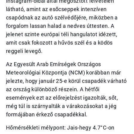
Instagram-oldal által megosztott felvételen
látható, amint az esőcseppek intenzíven
csapódnak az autó szélvédőjére, miközben a
forgalom lassan halad a nedves úttesten. A
jelenet szinte európai téli hangulatot idézett,
amit csak fokozott a hűvös szél és a ködös
reggeli levegő.
Az Egyesült Arab Emírségek Országos
Meteorológiai Központja (NCM) korábban már
jelezte, hogy január 25-e körül csapadék várható
az ország különböző részein. A hétfői
események ezt az előrejelzést igazolták, sőt,
még túl is szárnyalták a várakozásokat a jég
formájában érkező csapadékkal.
Hőmérsékleti mélypont: Jais-hegy 4.7°C-on