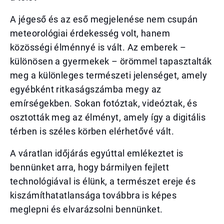
A jégeső és az eső megjelenése nem csupán
meteorológiai érdekesség volt, hanem
közösségi élménnyé is vált. Az emberek –
különösen a gyermekek – örömmel tapasztalták
meg a különleges természeti jelenséget, amely
egyébként ritkaságszámba megy az
emírségekben. Sokan fotóztak, videóztak, és
osztották meg az élményt, amely így a digitális
térben is széles körben elérhetővé vált.
A váratlan időjárás egyúttal emlékeztet is
bennünket arra, hogy bármilyen fejlett
technológiával is élünk, a természet ereje és
kiszámíthatatlansága továbbra is képes
meglepni és elvarázsolni bennünket.