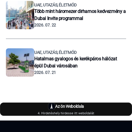
UAE, UTAZÁS, ÉLETMÓD
Több mint háromezer dirhamos kedvezmény a
Dubai Invite programmal
2026. 07. 22
UAE, UTAZÁS, ÉLETMÓD
Hatalmas gyalogos és kerékpáros hálózat
épül Dubai városában
2026. 07. 21
Az ön Weboldala
4. Hirdetéshely hirdesse itt weboldalát