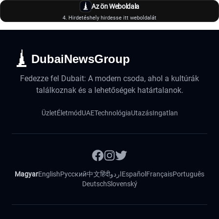
Az ön Weboldala
4. Hirdetéshely hirdesse itt weboldalát
DubaiNewsGroup
Fedezze fel Dubait: A modern csoda, ahol a kultúrák
találkoznak és a lehetőségek határtalanok.
Üzlet
Életmód
UAE
Technológia
Utazás
Ingatlan
Magyar
English
Русский
中文
हिंदी
اردو
Español
Français
Português
Deutsch
Slovenský