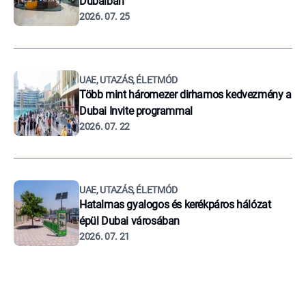
Dubaiban
2026. 07. 25
UAE, UTAZÁS, ÉLETMÓD
Több mint háromezer dirhamos kedvezmény a
Dubai Invite programmal
2026. 07. 22
UAE, UTAZÁS, ÉLETMÓD
Hatalmas gyalogos és kerékpáros hálózat
épül Dubai városában
2026. 07. 21