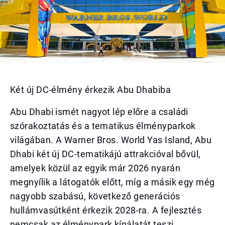
Két új DC-élmény érkezik Abu Dhabiba
Abu Dhabi ismét nagyot lép előre a családi
szórakoztatás és a tematikus élményparkok
világában. A Warner Bros. World Yas Island, Abu
Dhabi két új DC-tematikájú attrakcióval bővül,
amelyek közül az egyik már 2026 nyarán
megnyílik a látogatók előtt, míg a másik egy még
nagyobb szabású, következő generációs
hullámvasútként érkezik 2028-ra. A fejlesztés
nemcsak az élménypark kínálatát teszi