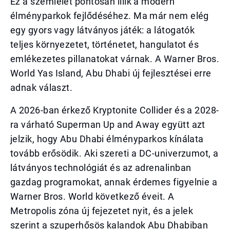
Ez a szemlélet pontosan illik a modern
élményparkok fejlődéséhez. Ma már nem elég
egy gyors vagy látványos játék: a látogatók
teljes környezetet, történetet, hangulatot és
emlékezetes pillanatokat várnak. A Warner Bros.
World Yas Island, Abu Dhabi új fejlesztései erre
adnak választ.
A 2026-ban érkező Kryptonite Collider és a 2028-
ra várható Superman Up and Away együtt azt
jelzik, hogy Abu Dhabi élményparkos kínálata
tovább erősödik. Aki szereti a DC-univerzumot, a
látványos technológiát és az adrenalinban
gazdag programokat, annak érdemes figyelnie a
Warner Bros. World következő éveit. A
Metropolis zóna új fejezetet nyit, és a jelek
szerint a szuperhősös kalandok Abu Dhabiban