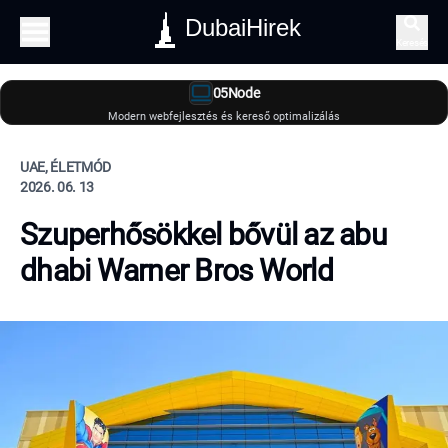
DubaiHirek
Keresés
05Node
Modern webfejlesztés és kereső optimalizálás
UAE, ÉLETMÓD
2026. 06. 13
Szuperhősökkel bővül az abu
dhabi Warner Bros World