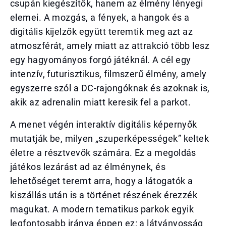
csupán kiegészítők, hanem az élmény lényegi
elemei. A mozgás, a fények, a hangok és a
digitális kijelzők együtt teremtik meg azt az
atmoszférát, amely miatt az attrakció több lesz
egy hagyományos forgó játéknál. A cél egy
intenzív, futurisztikus, filmszerű élmény, amely
egyszerre szól a DC-rajongóknak és azoknak is,
akik az adrenalin miatt keresik fel a parkot.
A menet végén interaktív digitális képernyők
mutatják be, milyen „szuperképességek” keltek
életre a résztvevők számára. Ez a megoldás
játékos lezárást ad az élménynek, és
lehetőséget teremt arra, hogy a látogatók a
kiszállás után is a történet részének érezzék
magukat. A modern tematikus parkok egyik
legfontosabb iránya éppen ez: a látványosság