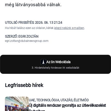
még látványosabbá válnak.
UTOLSÓ FRISSÍTÉS:
2026. 06. 13 21:24
Ha hibát találsz ezen az oldalon, kérlek
jelezd nekünk e-mailben
.
SZERZŐ: EGRI ZOLTÁN
egri.zoltan@dubainewsgroup.com
Az ön Weboldala
3. Hirdetéshely hirdesse itt weboldalát
Legfrissebb hírek
UAE, TECHNOLÓGIA, UTAZÁS, ÉLETMÓD
Új digitális rendszer gyorsítja az útlevélkezelést