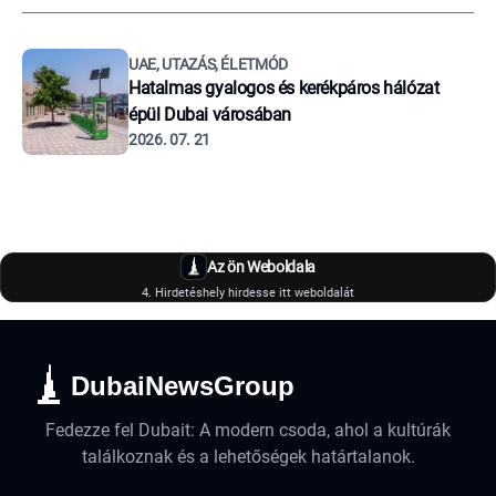
UAE, UTAZÁS, ÉLETMÓD
Hatalmas gyalogos és kerékpáros hálózat
épül Dubai városában
2026. 07. 21
Az ön Weboldala
4. Hirdetéshely hirdesse itt weboldalát
DubaiNewsGroup
Fedezze fel Dubait: A modern csoda, ahol a kultúrák
találkoznak és a lehetőségek határtalanok.