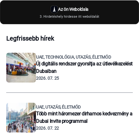
Az ön Weboldala
3. Hirdetéshely hirdesse itt weboldalát
Legfrissebb hírek
UAE, TECHNOLÓGIA, UTAZÁS, ÉLETMÓD
Új digitális rendszer gyorsítja az útlevélkezelést
Dubaiban
2026. 07. 25
UAE, UTAZÁS, ÉLETMÓD
Több mint háromezer dirhamos kedvezmény a
Dubai Invite programmal
2026. 07. 22