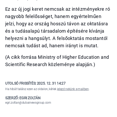
Ez az új jogi keret nemcsak az intézményekre ró
nagyobb felelősséget, hanem egyértelműen
jelzi, hogy az ország hosszú távon az oktatásra
és a tudásalapú társadalom építésére kívánja
helyezni a hangsúlyt. A felsőoktatás mostantól
nemcsak tudást ad, hanem irányt is mutat.
(A cikk forrása Ministry of Higher Education and
Scientific Research közleménye alapján.)
UTOLSÓ FRISSÍTÉS:
2025. 12. 31 14:27
Ha hibát találsz ezen az oldalon, kérlek
jelezd nekünk e-mailben
.
SZERZŐ: EGRI ZOLTÁN
egri.zoltan@dubainewsgroup.com