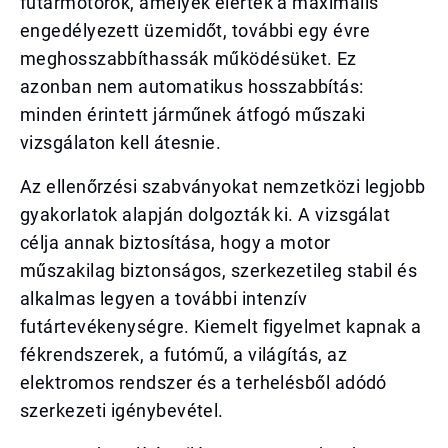
futármotorok, amelyek elérték a maximális
engedélyezett üzemidőt, további egy évre
meghosszabbíthassák működésüket. Ez
azonban nem automatikus hosszabbítás:
minden érintett járműnek átfogó műszaki
vizsgálaton kell átesnie.
Az ellenőrzési szabványokat nemzetközi legjobb
gyakorlatok alapján dolgozták ki. A vizsgálat
célja annak biztosítása, hogy a motor
műszakilag biztonságos, szerkezetileg stabil és
alkalmas legyen a további intenzív
futártevékenységre. Kiemelt figyelmet kapnak a
fékrendszerek, a futómű, a világítás, az
elektromos rendszer és a terhelésből adódó
szerkezeti igénybevétel.