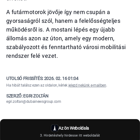
A futármotorok jövője így nem csupán a
gyorsaságról szól, hanem a felelősségteljes
működésről is. A mostani lépés egy újabb
állomás azon az úton, amely egy modern,
szabályozott és fenntartható városi mobilitási
rendszer felé vezet.
UTOLSÓ FRISSÍTÉS:
2026. 02. 16 01:04
Ha hibát találsz ezen az oldalon, kérlek
jelezd nekünk e-mailben
.
SZERZŐ: EGRI ZOLTÁN
egri.zoltan@dubainewsgroup.com
Az ön Weboldala
3. Hirdetéshely hirdesse itt weboldalát