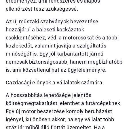
eredményez, ami rendszeres és alapos
ellenőrzést tesz szükségessé.
Az új műszaki szabványok bevezetése
hozzájárul a baleseti kockázatok
csökkentéséhez, védi a motorosokat és a többi
közlekedőt, valamint javítja a szolgáltatás
minőségét is. Egy jól karbantartott jármű
nemcsak biztonságosabb, hanem megbízhatóbb
is, ami közvetlenül hat az ügyfélélményre.
Gazdasági előnyök a vállalatok számára
A hosszabbítás lehetősége jelentős
költségmegtakarítást jelenthet a futárcégeknek.
Egy új motor beszerzése komoly beruházást
igényel, különösen akkor, ha egy vállalat több
száz járműből álló flottát üzemeltet. Ha a