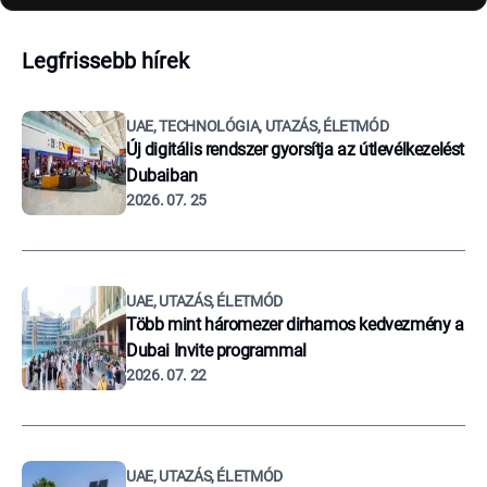
Legfrissebb hírek
UAE, TECHNOLÓGIA, UTAZÁS, ÉLETMÓD
Új digitális rendszer gyorsítja az útlevélkezelést
Dubaiban
2026. 07. 25
UAE, UTAZÁS, ÉLETMÓD
Több mint háromezer dirhamos kedvezmény a
Dubai Invite programmal
2026. 07. 22
UAE, UTAZÁS, ÉLETMÓD