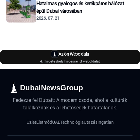
Hatalmas gyalogos és kerékpáros hálózat
épül Dubai városában
2026. 07. 21
Az ön Weboldala
4. Hirdetéshely hirdesse itt weboldalát
DubaiNewsGroup
Fedezze fel Dubait: A modern csoda, ahol a kultúrák
találkoznak és a lehetőségek határtalanok.
Üzlet
Életmód
UAE
Technológia
Utazás
Ingatlan