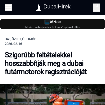
DubaiHirek
Keresés
05Node
Modern webfejlesztés és kereső optimalizálás
UAE, ÜZLET, ÉLETMÓD
2026. 02. 16
Szigorúbb feltételekkel
hosszabbítják meg a dubai
futármotorok regisztrációját