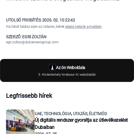
UTOLSÓ FRISSÍTÉS:
2026. 02. 10 22:42
Ha hibát találsz ezen az oldalon, kérlek
jelezd nekünk e-mailben
.
SZERZŐ: EGRI ZOLTÁN
egri.zoltan@dubainewsgroup.com
Az ön Weboldala
3. Hirdetéshely hirdesse itt weboldalát
Legfrissebb hírek
UAE, TECHNOLÓGIA, UTAZÁS, ÉLETMÓD
Új digitális rendszer gyorsítja az útlevélkezelést
Dubaiban