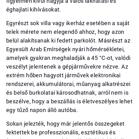
figyelmen kívül hagyja a valós lakhatási és
éghajlati kihívásokat.
Egyrészt sok villa vagy ikerház esetében a saját
telek mérete nem elegendő ahhoz, hogy azon
belül alakítsanak ki fedett parkolót. Másrészt az
Egyesült Arab Emírségek nyári hőmérsékletei,
amelyek gyakran meghaladják a 45 °C-ot, valódi
veszélyt jelentenek a gépjárművekre nézve. Az
extrém hőben hagyott járművek elektronikai
rendszerei, akkumulátorai, műanyag alkatrészei
és belső burkolatai károsodhatnak, arról nem is
beszélve, hogy a beszállás is életveszélyes lehet
egy tűző napon álló autóba.
Sokan jelezték, hogy már jelentős összegeket
fektettek be professzionális, esztétikus és