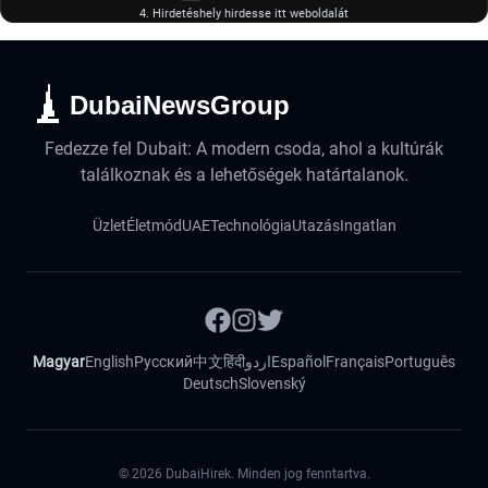
4. Hirdetéshely hirdesse itt weboldalát
DubaiNewsGroup
Fedezze fel Dubait: A modern csoda, ahol a kultúrák
találkoznak és a lehetőségek határtalanok.
Üzlet
Életmód
UAE
Technológia
Utazás
Ingatlan
Magyar
English
Русский
中文
हिंदी
اردو
Español
Français
Português
Deutsch
Slovenský
©
2026
DubaiHirek. Minden jog fenntartva.