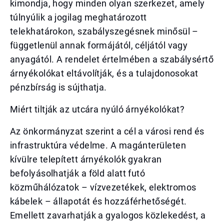
kimondja, hogy minden olyan szerkezet, amely
túlnyúlik a jogilag meghatározott
telekhatárokon, szabályszegésnek minősül –
függetlenül annak formájától, céljától vagy
anyagától. A rendelet értelmében a szabálysértő
árnyékolókat eltávolítják, és a tulajdonosokat
pénzbírság is sújthatja.
Miért tiltják az utcára nyúló árnyékolókat?
Az önkormányzat szerint a cél a városi rend és
infrastruktúra védelme. A magánterületen
kívülre telepített árnyékolók gyakran
befolyásolhatják a föld alatt futó
közműhálózatok – vízvezetékek, elektromos
kábelek – állapotát és hozzáférhetőségét.
Emellett zavarhatják a gyalogos közlekedést, a