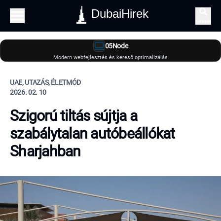
DubaiHirek
Keresés
05Node
Modern webfejlesztés és kereső optimalizálás
UAE, UTAZÁS, ÉLETMÓD
2026. 02. 10
Szigorú tiltás sújtja a
szabálytalan autóbeállókat
Sharjahban