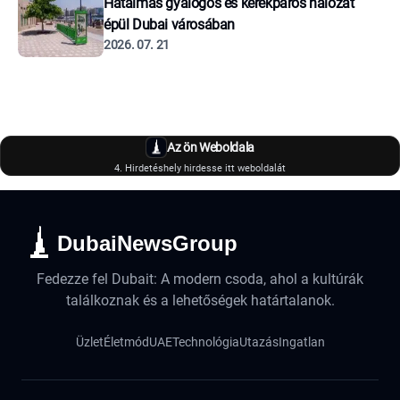
Hatalmas gyalogos és kerékpáros hálózat
épül Dubai városában
2026. 07. 21
Az ön Weboldala
4. Hirdetéshely hirdesse itt weboldalát
DubaiNewsGroup
Fedezze fel Dubait: A modern csoda, ahol a kultúrák
találkoznak és a lehetőségek határtalanok.
Üzlet
Életmód
UAE
Technológia
Utazás
Ingatlan