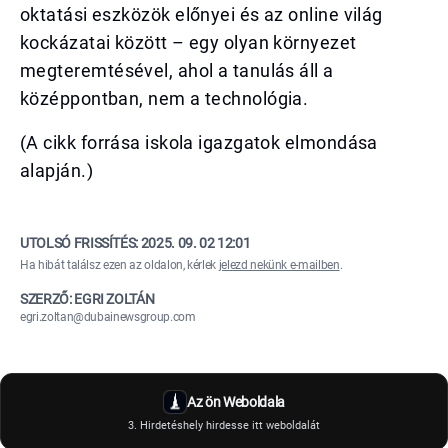
oktatási eszközök előnyei és az online világ
kockázatai között – egy olyan környezet
megteremtésével, ahol a tanulás áll a
középpontban, nem a technológia.
(A cikk forrása iskola igazgatok elmondása
alapján.)
UTOLSÓ FRISSÍTÉS:
2025. 09. 02 12:01
Ha hibát találsz ezen az oldalon, kérlek
jelezd nekünk e-mailben
.
SZERZŐ: EGRI ZOLTÁN
egri.zoltan@dubainewsgroup.com
Az ön Weboldala
3. Hirdetéshely hirdesse itt weboldalát