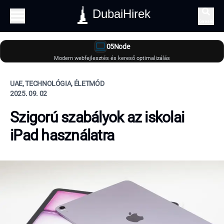
DubaiHirek
Keresés
05Node
Modern webfejlesztés és kereső optimalizálás
UAE, TECHNOLÓGIA, ÉLETMÓD
2025. 09. 02
Szigorú szabályok az iskolai
iPad használatra