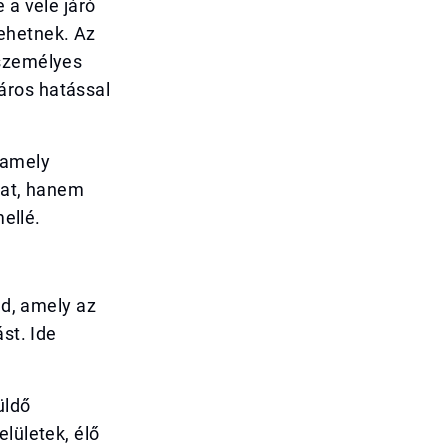
 a vele járó
ehetnek. Az
 személyes
áros hatással
 amely
akat, hanem
mellé.
ed, amely az
st. Ide
üldő
lületek, élő