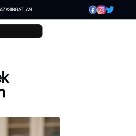
AZÁS
INGATLAN
ek
n