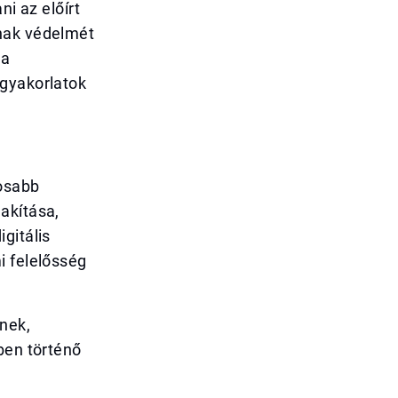
ni az előírt
inak védelmét
 a
 gyakorlatok
tosabb
akítása,
gitális
i felelősség
znek,
ben történő