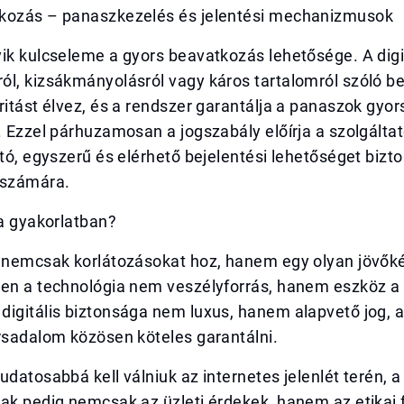
kozás – panaszkezelés és jelentési mechanizmusok
ik kulcseleme a gyors beavatkozás lehetősége. A digi
ól, kizsákmányolásról vagy káros tartalomról szóló b
ritást élvez, és a rendszer garantálja a panaszok gyor
. Ezzel párhuzamosan a jogszabály előírja a szolgálta
ató, egyszerű és elérhető bejelentési lehetőséget bizt
 számára.
 a gyakorlatban?
y nemcsak korlátozásokat hoz, hanem egy olyan jövőké
ben a technológia nem veszélyforrás, hanem eszköz a 
digitális biztonsága nem luxus, hanem alapvető jog, 
rsadalom közösen köteles garantálni.
udatosabbá kell válniuk az internetes jelenlét terén, a
ak pedig nemcsak az üzleti érdekek, hanem az etikai 