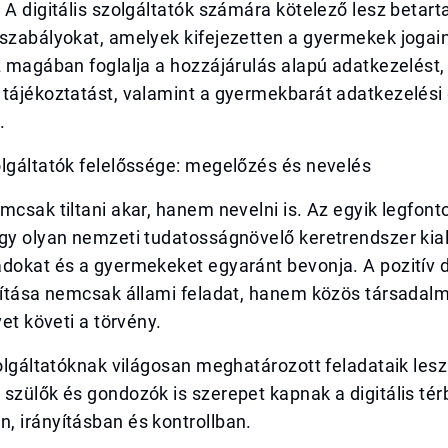
 A digitális szolgáltatók számára kötelező lesz betarta
 szabályokat, amelyek kifejezetten a gyermekek joga
z magában foglalja a hozzájárulás alapú adatkezelést,
 tájékoztatást, valamint a gyermekbarát adatkezelési
.
olgáltatók felelőssége: megelőzés és nevelés
mcsak tiltani akar, hanem nevelni is. Az egyik legfon
gy olyan nemzeti tudatosságnövelő keretrendszer kial
dokat és a gyermekeket egyaránt bevonja. A pozitív di
kítása nemcsak állami feladat, hanem közös társadalm
vet követi a törvény.
zolgáltatóknak világosan meghatározott feladataik les
szülők és gondozók is szerepet kapnak a digitális tér
, irányításban és kontrollban.