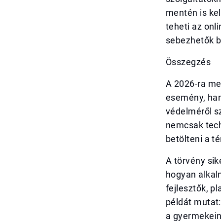
mentén is ke
teheti az onl
sebezhetők 
Összegzés
A 2026-ra me
esemény, han
védelméről sz
nemcsak tech
betölteni a t
A törvény si
hogyan alkal
fejlesztők, 
példát mutat:
a gyermekeink