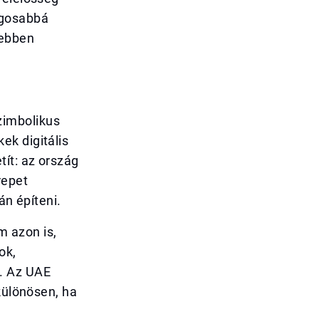
ágosabbá
yebben
zimbolikus
ek digitális
tít: az ország
repet
án építeni.
 azon is,
ok,
. Az UAE
különösen, ha