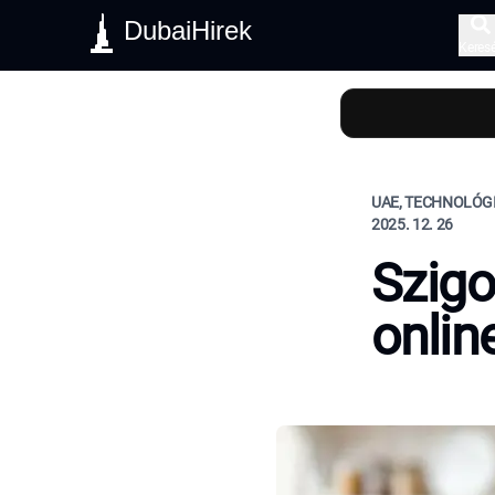
DubaiHirek
Keres
UAE, TECHNOLÓG
2025. 12. 26
Szigo
onlin