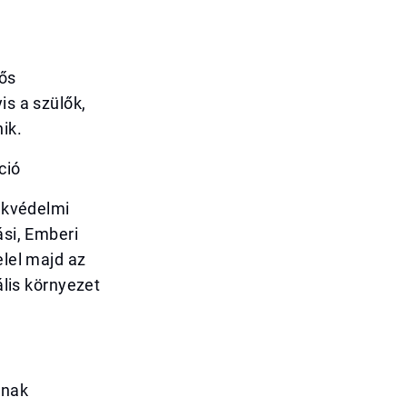
ős
is a szülők,
ik.
ció
mekvédelmi
ási, Emberi
elel majd az
ális környezet
inak