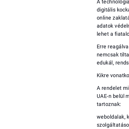
A technológia
digitális ko
online zakla
adatok védel
lehet a fiatal
Erre reagálva
nemcsak tilta
edukál, rends
Kikre vonatko
A rendelet mi
UAE-n belül m
tartoznak:
weboldalak, 
szolgáltatáso