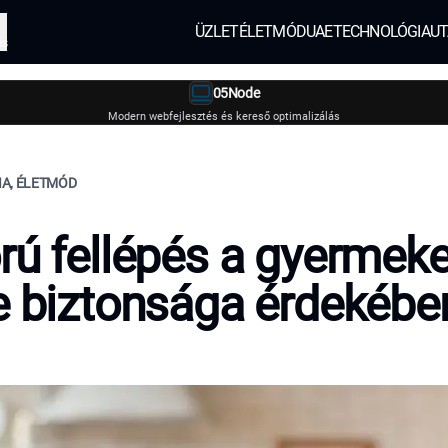
ÜZLET
ÉLETMÓD
UAE
TECHNOLÓGIA
UT
és
05Node
Modern webfejlesztés és kereső optimalizálás
IA, ÉLETMÓD
rú fellépés a gyermek
e biztonsága érdekébe