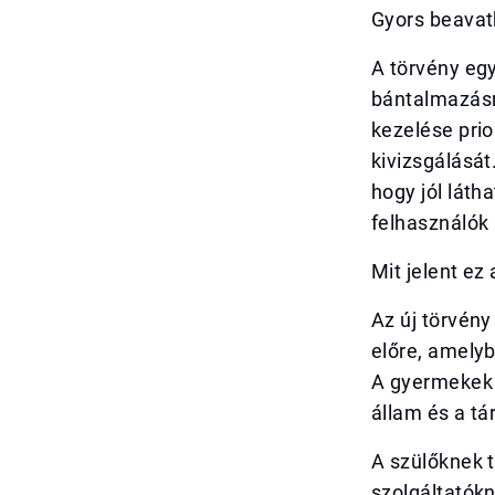
Gyors beavat
A törvény egy
bántalmazásr
kezelése prio
kivizsgálását
hogy jól láth
felhasználók
Mit jelent ez
Az új törvén
előre, amely
A gyermekek 
állam és a tá
A szülőknek t
szolgáltatókn