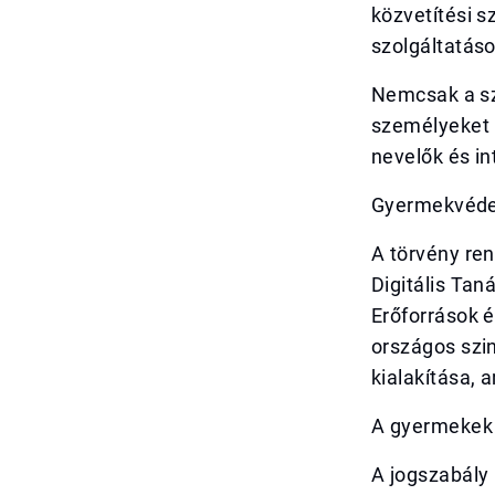
közvetítési s
szolgáltatáso
Nemcsak a sz
személyeket i
nevelők és i
Gyermekvédelm
A törvény ren
Digitális Tan
Erőforrások é
országos szin
kialakítása,
A gyermekek 
A jogszabály