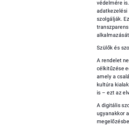
védelmére is.
adatkezelési
szolgálják. E
transzparens
alkalmazását
Szülők és sz
A rendelet ne
célkitűzése e
amely a csalá
kultúra kiala
is – ezt az el
A digitális s
ugyanakkor a 
megelőzésben