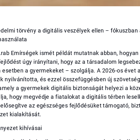
elmi törvény a digitális veszélyek ellen – fókuszban
használata
Arab Emírségek ismét példát mutatnak abban, hogyan 
fejlődést úgy irányítani, hogy az a társadalom legseb
en esetben a gyermekeket – szolgálja. A 2026-os évet 
 nyilvánította, és ezzel összefüggésben új szövetség
 amely a gyermekek digitális biztonságát helyezi a kö
lja, hogy megvédje a fiatalokat a digitális térben lese
, elősegítve az egészséges fejlődésüket támogató, bi
zet kialakítását.
rnyezet kihívásai