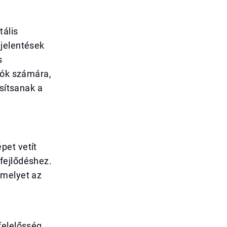
tális
ejelentések
s
tók számára,
osítsanak a
pet vetít
fejlődéshez.
amelyet az
felelősség