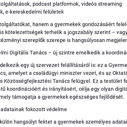
zolgáltatások, podcast platformok, videós streaming
k, e-kereskedelmi felületek
olgáltatókat, hanem a gyermekek gondozásáért felel
s kötelezettségek terhelik a jogszabály szerint – vagy
ntézményi szereplők szerepe is hangsúlyosan megjelen
i Digitális Tanács – új szintre emelkedik a koordiná
delkezik egy új szervezet felállításáról is: ez a Gyer
ács, amelyet a családügyi miniszter vezet, és az Oktat
s Közösségfejlesztési Tanács felügyel. Ez a testület f
tű koordinációért és irányításért, célja egy olyan digit
 amely támogatja a gyermekek egészséges fejlődését.
adatainak fokozott védelme
 külön hangsúlyt fektet a gyermekek személyes adata