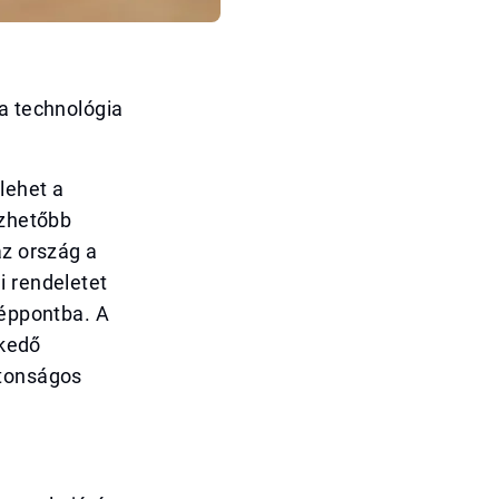
 a technológia
lehet a
ezhetőbb
az ország a
i rendeletet
zéppontba. A
lkedő
ztonságos