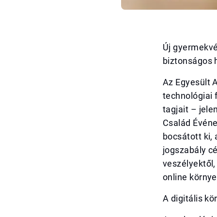
Új gyermekvéd
biztonságos 
Az Egyesült 
technológiai 
tagjait – jel
Család Évének
bocsátott ki,
jogszabály cé
veszélyektől
online környe
A digitális kö