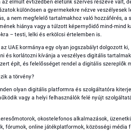
 az elmúlt évtizedben életünk szerves részévé vált, de
ckázatok különösen a gyermekekre nézve veszélyesek l
tás, a nem megfelelő tartalmakhoz való hozzáférés, a
mének hiánya vagy a túlzott képernyőidő mind-mind k
okra – testi, lelki és erkölcsi értelemben is.
 az UAE kormánya egy olyan jogszabályt dolgozott ki,
ni és korlátozni kívánja a veszélyes digitális tartalm
zert épít, és felelősséget rendel a digitális szereplők 
zik a törvény?
nden olyan digitális platformra és szolgáltatóra kiterj
űködik vagy a helyi felhasználók felé nyújt szolgáltatá
keresőmotorok, okostelefonos alkalmazások, üzenetk
k, fórumok, online játékplatformok, közösségi média fe