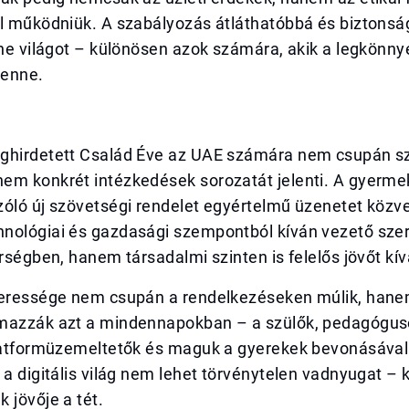
ll működniük. A szabályozás átláthatóbbá és biztons
ine világot – különösen azok számára, akik a legkönn
benne.
ghirdetett Család Éve az UAE számára nem csupán s
em konkrét intézkedések sorozatát jelenti. A gyermek
óló új szövetségi rendelet egyértelmű üzenetet közve
nológiai és gazdasági szempontból kíván vezető sze
érségben, hanem társadalmi szinten is felelős jövőt kív
keressége nem csupán a rendelkezéseken múlik, hanem
mazzák azt a mindennapokban – a szülők, pedagógus
platformüzemeltetők és maguk a gyerekek bevonásával
 a digitális világ nem lehet törvénytelen vadnyugat – 
 jövője a tét.