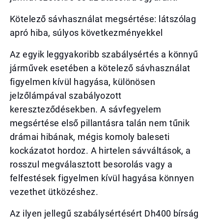
Kötelező sávhasználat megsértése: látszólag
apró hiba, súlyos következményekkel
Az egyik leggyakoribb szabálysértés a könnyű
járművek esetében a kötelező sávhasználat
figyelmen kívül hagyása, különösen
jelzőlámpával szabályozott
kereszteződésekben. A sávfegyelem
megsértése első pillantásra talán nem tűnik
drámai hibának, mégis komoly baleseti
kockázatot hordoz. A hirtelen sávváltások, a
rosszul megválasztott besorolás vagy a
felfestések figyelmen kívül hagyása könnyen
vezethet ütközéshez.
Az ilyen jellegű szabálysértésért Dh400 bírság