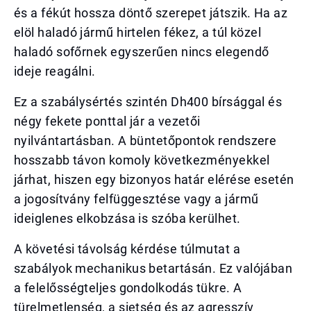
és a fékút hossza döntő szerepet játszik. Ha az
elöl haladó jármű hirtelen fékez, a túl közel
haladó sofőrnek egyszerűen nincs elegendő
ideje reagálni.
Ez a szabálysértés szintén Dh400 bírsággal és
négy fekete ponttal jár a vezetői
nyilvántartásban. A büntetőpontok rendszere
hosszabb távon komoly következményekkel
járhat, hiszen egy bizonyos határ elérése esetén
a jogosítvány felfüggesztése vagy a jármű
ideiglenes elkobzása is szóba kerülhet.
A követési távolság kérdése túlmutat a
szabályok mechanikus betartásán. Ez valójában
a felelősségteljes gondolkodás tükre. A
türelmetlenség, a sietség és az agresszív