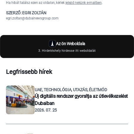
Ha hibát találsz ezen az oldalon, kérlek
jelezd nekünk e-mailben
.
SZERZŐ: EGRI ZOLTÁN
egri.zoltan@dubainewsgroup.com
Az ön Weboldala
3. Hirdetéshely hirdesse itt weboldalát
Legfrissebb hírek
UAE, TECHNOLÓGIA, UTAZÁS, ÉLETMÓD
Új digitális rendszer gyorsítja az útlevélkezelést
Dubaiban
2026. 07. 25