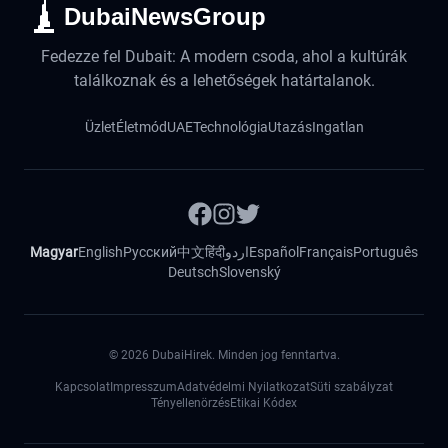
DubaiNewsGroup
Fedezze fel Dubait: A modern csoda, ahol a kultúrák
találkoznak és a lehetőségek határtalanok.
Üzlet
Életmód
UAE
Technológia
Utazás
Ingatlan
Magyar
English
Русский
中文
हिंदी
اردو
Español
Français
Português
Deutsch
Slovenský
©
2026
DubaiHirek. Minden jog fenntartva.
Kapcsolat
Impresszum
Adatvédelmi Nyilatkozat
Süti szabályzat
Tényellenörzés
Etikai Kódex