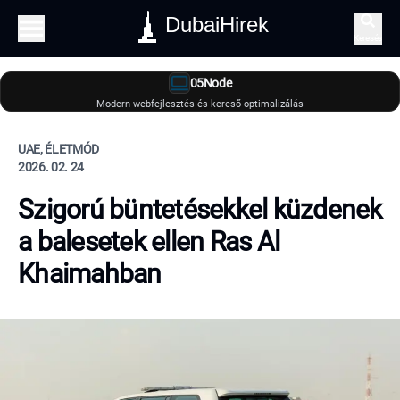
DubaiHirek
Keresés
05Node
Modern webfejlesztés és kereső optimalizálás
UAE, ÉLETMÓD
2026. 02. 24
Szigorú büntetésekkel küzdenek
a balesetek ellen Ras Al
Khaimahban