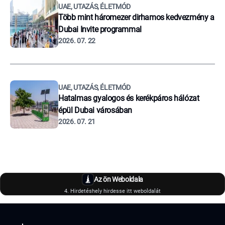
UAE, UTAZÁS, ÉLETMÓD
Több mint háromezer dirhamos kedvezmény a
Dubai Invite programmal
2026. 07. 22
UAE, UTAZÁS, ÉLETMÓD
Hatalmas gyalogos és kerékpáros hálózat
épül Dubai városában
2026. 07. 21
Az ön Weboldala
4. Hirdetéshely hirdesse itt weboldalát