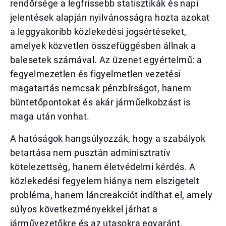
rendőrsége a legfrissebb statisztikák és napi
jelentések alapján nyilvánosságra hozta azokat
a leggyakoribb közlekedési jogsértéseket,
amelyek közvetlen összefüggésben állnak a
balesetek számával. Az üzenet egyértelmű: a
fegyelmezetlen és figyelmetlen vezetési
magatartás nemcsak pénzbírságot, hanem
büntetőpontokat és akár járműelkobzást is
maga után vonhat.
A hatóságok hangsúlyozzák, hogy a szabályok
betartása nem pusztán adminisztratív
kötelezettség, hanem életvédelmi kérdés. A
közlekedési fegyelem hiánya nem elszigetelt
probléma, hanem láncreakciót indíthat el, amely
súlyos következményekkel járhat a
járművezetőkre és az utasokra egyaránt.