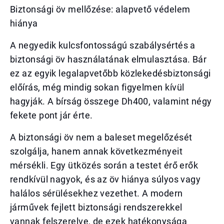
Biztonsági öv mellőzése: alapvető védelem
hiánya
A negyedik kulcsfontosságú szabálysértés a
biztonsági öv használatának elmulasztása. Bár
ez az egyik legalapvetőbb közlekedésbiztonsági
előírás, még mindig sokan figyelmen kívül
hagyják. A bírság összege Dh400, valamint négy
fekete pont jár érte.
A biztonsági öv nem a baleset megelőzését
szolgálja, hanem annak következményeit
mérsékli. Egy ütközés során a testet érő erők
rendkívül nagyok, és az öv hiánya súlyos vagy
halálos sérülésekhez vezethet. A modern
járművek fejlett biztonsági rendszerekkel
vannak felszerelve, de ezek hatékonysága