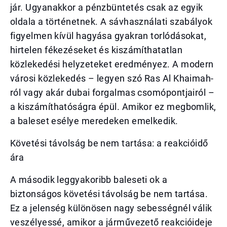
jár. Ugyanakkor a pénzbüntetés csak az egyik
oldala a történetnek. A sávhasználati szabályok
figyelmen kívül hagyása gyakran torlódásokat,
hirtelen fékezéseket és kiszámíthatatlan
közlekedési helyzeteket eredményez. A modern
városi közlekedés – legyen szó Ras Al Khaimah-
ról vagy akár dubai forgalmas csomópontjairól –
a kiszámíthatóságra épül. Amikor ez megbomlik,
a baleset esélye meredeken emelkedik.
Követési távolság be nem tartása: a reakcióidő
ára
A második leggyakoribb baleseti ok a
biztonságos követési távolság be nem tartása.
Ez a jelenség különösen nagy sebességnél válik
veszélyessé, amikor a járművezető reakcióideje