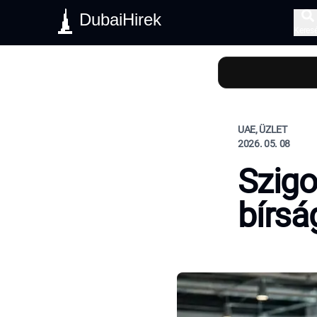
DubaiHirek
Keres
UAE, ÜZLET
2026. 05. 08
Szigo
bírsá