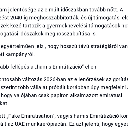
ram jelentősége az elmúlt időszakban tovább nőtt. A
st 2040-ig meghosszabbították, és új támogatási el
Ezek közé tartozik a gyermeknevelési támogatások nö
ogatási időszakok meghosszabbítása is.
egyértelműen jelzi, hogy hosszú távú stratégiáról va
ti kampányról.
bb fellépés a „hamis Emirátizáció” ellen
ontosabb változás 2026-ban az ellenőrzések szigorítá
szerint több vállalat próbált korábban úgy megfelelni
 hogy valójában csak papíron alkalmazott emirátusi
kat.
t „Fake Emiratisation”, vagyis hamis Emirátizáció ko
ált az UAE munkaerőpiacán. Ez azt jelenti, hogy egye