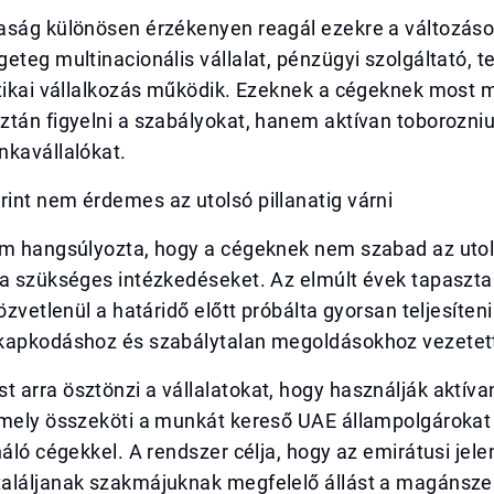
aság különösen érzékenyen reagál ezekre a változáso
eteg multinacionális vállalat, pénzügyi szolgáltató, t
ztikai vállalkozás működik. Ezeknek a cégeknek most
tán figyelni a szabályokat, hanem aktívan toborozniu
nkavállalókat.
int nem érdemes az utolsó pillanatig várni
um hangsúlyozta, hogy a cégeknek nem szabad az uto
a szükséges intézkedéseket. Az elmúlt évek tapasztal
özvetlenül a határidő előtt próbálta gyorsan teljesíteni
kapkodáshoz és szabálytalan megoldásokhoz vezetet
arra ösztönzi a vállalatokat, hogy használják aktíva
amely összeköti a munkát kereső UAE állampolgárokat 
náló cégekkel. A rendszer célja, hogy az emirátusi jel
aláljanak szakmájuknak megfelelő állást a magánsze