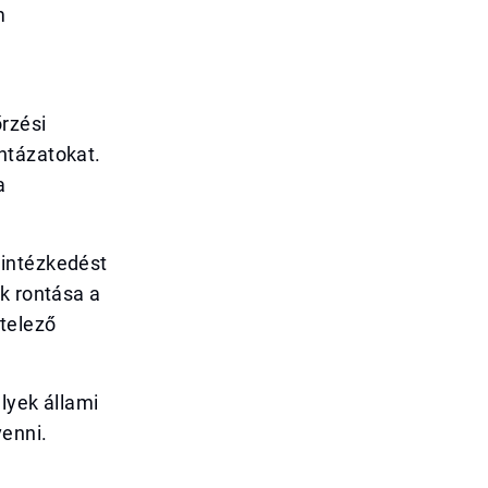
m
rzési
ntázatokat.
a
 intézkedést
k rontása a
telező
lyek állami
enni.