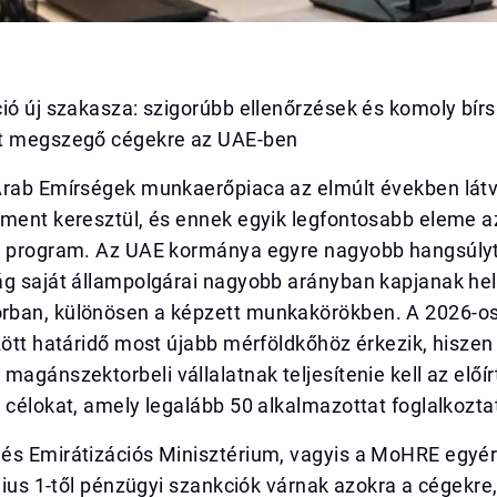
ió új szakasza: szigorúbb ellenőrzések és komoly bír
t megszegő cégekre az UAE-ben
Arab Emírségek munkaerőpiaca az elmúlt években lát
 ment keresztül, és ennek egyik legfontosabb eleme a
s program. Az UAE kormánya egyre nagyobb hangsúlyt 
ág saját állampolgárai nagyobb arányban kapjanak hel
ban, különösen a képzett munkakörökben. A 2026-os
zött határidő most újabb mérföldkőhöz érkezik, hiszen 
magánszektorbeli vállalatnak teljesítenie kell az előír
 célokat, amely legalább 50 alkalmazottat foglalkozta
és Emirátizációs Minisztérium, vagyis a MoHRE egyé
úlius 1-től pénzügyi szankciók várnak azokra a cégekr