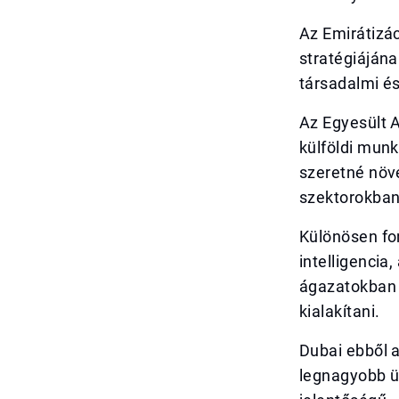
Az Emirátizá
stratégiájána
társadalmi é
Az Egyesült
külföldi mun
szeretné növ
szektorokban
Különösen fo
intelligencia
ágazatokban 
kialakítani.
Dubai ebből a
legnagyobb üz