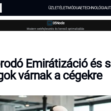
ÜZLET
ÉLETMÓD
UAE
TECHNOLÓGIA
UT
és
05Node
Modern webfejlesztés és kereső optimalizálás
rodó Emirátizáció és 
gok várnak a cégekre