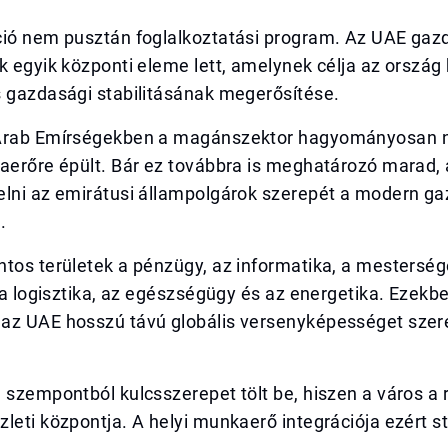
ció nem pusztán foglalkoztatási program. Az UAE gaz
k egyik központi eleme lett, amelynek célja az ország
s gazdasági stabilitásának megerősítése.
 Arab Emírségekben a magánszektor hagyományosan 
kaerőre épült. Bár ez továbbra is meghatározó marad,
elni az emirátusi állampolgárok szerepét a modern g
.
ntos területek a pénzügy, az informatika, a mestersé
, a logisztika, az egészségügy és az energetika. Ezekb
az UAE hosszú távú globális versenyképességet szer
 szempontból kulcsszerepet tölt be, hiszen a város a 
leti központja. A helyi munkaerő integrációja ezért st