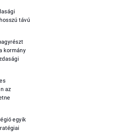
dasági
 hosszú távú
nagyrészt
 a kormány
azdasági
ges
en az
etne
régió egyik
ratégiai