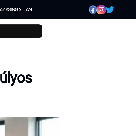
AZÁS
INGATLAN
súlyos