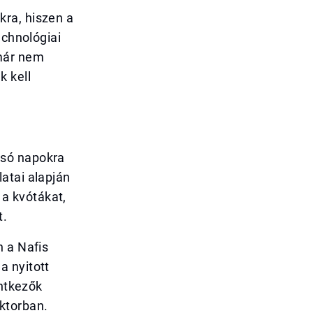
kra, hiszen a
echnológiai
 már nem
k kell
lsó napokra
atai alapján
 a kvótákat,
t.
n a Nafis
a nyitott
entkezők
ktorban.