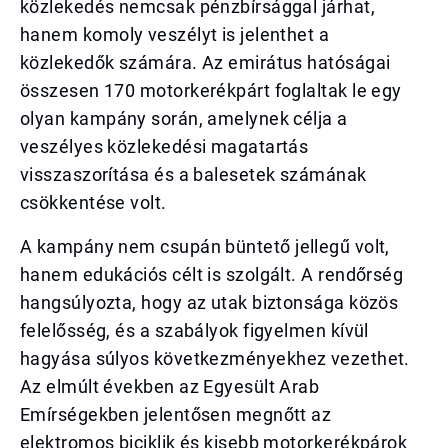
közlekedés nemcsak pénzbírsággal járhat,
hanem komoly veszélyt is jelenthet a
közlekedők számára. Az emirátus hatóságai
összesen 170 motorkerékpárt foglaltak le egy
olyan kampány során, amelynek célja a
veszélyes közlekedési magatartás
visszaszorítása és a balesetek számának
csökkentése volt.
A kampány nem csupán büntető jellegű volt,
hanem edukációs célt is szolgált. A rendőrség
hangsúlyozta, hogy az utak biztonsága közös
felelősség, és a szabályok figyelmen kívül
hagyása súlyos következményekhez vezethet.
Az elmúlt években az Egyesült Arab
Emírségekben jelentősen megnőtt az
elektromos biciklik és kisebb motorkerékpárok