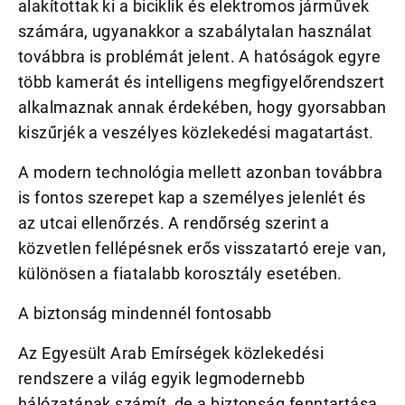
alakítottak ki a biciklik és elektromos járművek
számára, ugyanakkor a szabálytalan használat
továbbra is problémát jelent. A hatóságok egyre
több kamerát és intelligens megfigyelőrendszert
alkalmaznak annak érdekében, hogy gyorsabban
kiszűrjék a veszélyes közlekedési magatartást.
A modern technológia mellett azonban továbbra
is fontos szerepet kap a személyes jelenlét és
az utcai ellenőrzés. A rendőrség szerint a
közvetlen fellépésnek erős visszatartó ereje van,
különösen a fiatalabb korosztály esetében.
A biztonság mindennél fontosabb
Az Egyesült Arab Emírségek közlekedési
rendszere a világ egyik legmodernebb
hálózatának számít, de a biztonság fenntartása