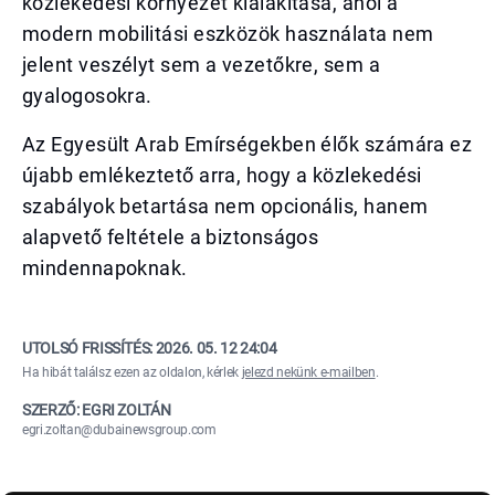
közlekedési környezet kialakítása, ahol a
modern mobilitási eszközök használata nem
jelent veszélyt sem a vezetőkre, sem a
gyalogosokra.
Az Egyesült Arab Emírségekben élők számára ez
újabb emlékeztető arra, hogy a közlekedési
szabályok betartása nem opcionális, hanem
alapvető feltétele a biztonságos
mindennapoknak.
UTOLSÓ FRISSÍTÉS:
2026. 05. 12 24:04
Ha hibát találsz ezen az oldalon, kérlek
jelezd nekünk e-mailben
.
SZERZŐ: EGRI ZOLTÁN
egri.zoltan@dubainewsgroup.com