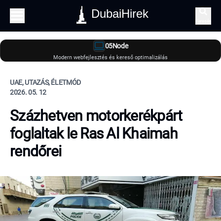
DubaiHirek
Keresés
05Node
Modern webfejlesztés és kereső optimalizálás
UAE, UTAZÁS, ÉLETMÓD
2026. 05. 12
Százhetven motorkerékpárt
foglaltak le Ras Al Khaimah
rendőrei