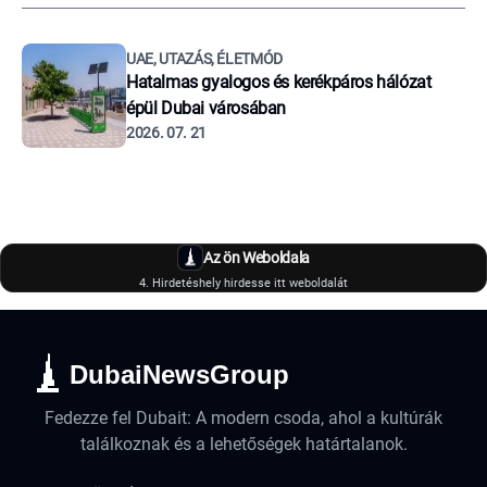
UAE, UTAZÁS, ÉLETMÓD
Hatalmas gyalogos és kerékpáros hálózat
épül Dubai városában
2026. 07. 21
Az ön Weboldala
4. Hirdetéshely hirdesse itt weboldalát
DubaiNewsGroup
Fedezze fel Dubait: A modern csoda, ahol a kultúrák
találkoznak és a lehetőségek határtalanok.