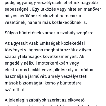
pedig ugyanúgy veszélyesek lehetnek nagyobb
sebességnél. Egy ütközés vagy hirtelen manőver
súlyos sérüléseket okozhat nemcsak a
vezetőnek, hanem más közlekedőknek is.
Súlyos büntetések várnak a szabályszegőkre
Az Egyesült Arab Emírségek közlekedési
törvényei világosan meghatározzák az ilyen
szabálytalanságok következményeit. Aki
engedély nélküli motorkerékpárt vagy
elektromos biciklit vezet, illetve olyan módon
használja a járművét, amely veszélyezteti
mások biztonságát, komoly büntetésre
számíthat.
A jelenlegi szabályok szerint az elkövető