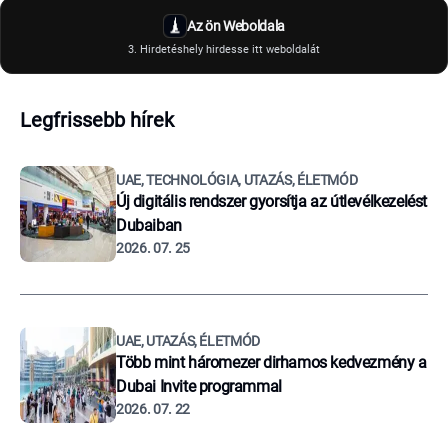
Az ön Weboldala
3. Hirdetéshely hirdesse itt weboldalát
Legfrissebb hírek
UAE, TECHNOLÓGIA, UTAZÁS, ÉLETMÓD
Új digitális rendszer gyorsítja az útlevélkezelést
Dubaiban
2026. 07. 25
UAE, UTAZÁS, ÉLETMÓD
Több mint háromezer dirhamos kedvezmény a
Dubai Invite programmal
2026. 07. 22