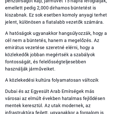
pénzbírságot kap, járművét 15 napra lefoglalják,
emellett pedig 2,000 dirhamos büntetést is
kiszabnak. Ez sok esetben komoly anyagi terhet
jelent, különösen a fiatalabb vezetők számára.
A hatóságok ugyanakkor hangsúlyozzák, hogy a
cél nem a büntetés, hanem a megelőzés. Az
emirátus vezetése szeretné elérni, hogy a
közlekedők jobban megértsék a szabályok
fontosságát, és felelősségteljesebben
használják járműveiket.
A közlekedési kultúra folyamatosan változik
Dubai és az Egyesült Arab Emírségek más
városai az elmúlt években hatalmas fejlődésen
mentek keresztül. Az utak modernek, az
infrastruktúra fejlett, ugyanakkor a forgalom is