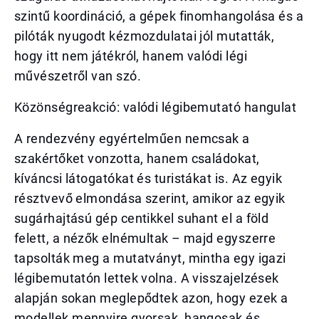
szintű koordináció, a gépek finomhangolása és a
pilóták nyugodt kézmozdulatai jól mutatták,
hogy itt nem játékról, hanem valódi légi
művészetről van szó.
Közönségreakció: valódi légibemutató hangulat
A rendezvény egyértelműen nemcsak a
szakértőket vonzotta, hanem családokat,
kíváncsi látogatókat és turistákat is. Az egyik
résztvevő elmondása szerint, amikor az egyik
sugárhajtású gép centikkel suhant el a föld
felett, a nézők elnémultak – majd egyszerre
tapsolták meg a mutatványt, mintha egy igazi
légibemutatón lettek volna. A visszajelzések
alapján sokan meglepődtek azon, hogy ezek a
modellek mennyire gyorsak, hangosak és