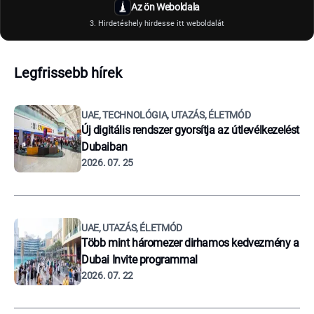
Az ön Weboldala
3. Hirdetéshely hirdesse itt weboldalát
Legfrissebb hírek
UAE, TECHNOLÓGIA, UTAZÁS, ÉLETMÓD
Új digitális rendszer gyorsítja az útlevélkezelést
Dubaiban
2026. 07. 25
UAE, UTAZÁS, ÉLETMÓD
Több mint háromezer dirhamos kedvezmény a
Dubai Invite programmal
2026. 07. 22