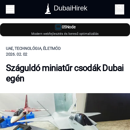
DubaiHirek
Keresés
05Node
Modern webfejlesztés és kereső optimalizálás
UAE, TECHNOLÓGIA, ÉLETMÓD
2026. 02. 02
Száguldó miniatűr csodák Dubai
egén