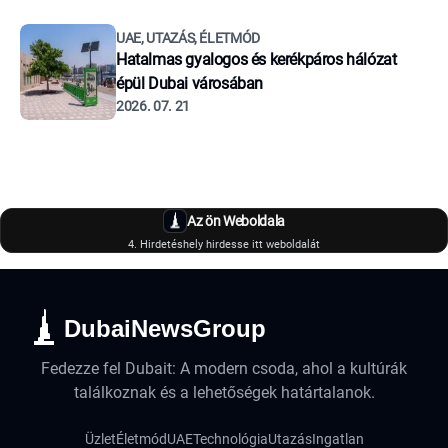
UAE, UTAZÁS, ÉLETMÓD
Hatalmas gyalogos és kerékpáros hálózat
épül Dubai városában
2026. 07. 21
Az ön Weboldala
4. Hirdetéshely hirdesse itt weboldalát
DubaiNewsGroup
Fedezze fel Dubait: A modern csoda, ahol a kultúrák
találkoznak és a lehetőségek határtalanok.
Üzlet
Életmód
UAE
Technológia
Utazás
Ingatlan