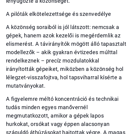
lenyűgözte a közönséget.
A pilóták elkötelezettsége és szenvedélye
A közönség soraiból is jól látszott: nemcsak a
gépek, hanem azok kezelői is megérdemlik az
elismerést. A távirányítók mögött álló tapasztalt
modellezők – akik gyakran évtizedes múlttal
rendelkeznek – precíz mozdulatokkal
irányították gépeiket, miközben a közönség hol
lélegzet-visszafojtva, hol tapsviharral kísérte a
mutatványokat.
A figyelemre méltó koncentráció és technikai
tudás minden egyes manővernél
megmutatkozott, amikor a gépek lapos
hurkokat, orsókat vagy éppen alacsonyan
száguldó áthúzásokat hajtottak végre. A magas