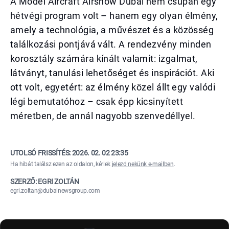
A Model Aircraft Airshow Dubai nem csupán egy
hétvégi program volt – hanem egy olyan élmény,
amely a technológia, a művészet és a közösség
találkozási pontjává vált. A rendezvény minden
korosztály számára kínált valamit: izgalmat,
látványt, tanulási lehetőséget és inspirációt. Aki
ott volt, egyetért: az élmény közel állt egy valódi
légi bemutatóhoz – csak épp kicsinyített
méretben, de annál nagyobb szenvedéllyel.
UTOLSÓ FRISSÍTÉS:
2026. 02. 02 23:35
Ha hibát találsz ezen az oldalon, kérlek
jelezd nekünk e-mailben
.
SZERZŐ: EGRI ZOLTÁN
egri.zoltan@dubainewsgroup.com