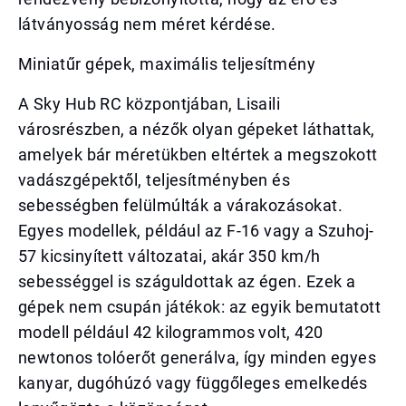
látványosság nem méret kérdése.
Miniatűr gépek, maximális teljesítmény
A Sky Hub RC központjában, Lisaili
városrészben, a nézők olyan gépeket láthattak,
amelyek bár méretükben eltértek a megszokott
vadászgépektől, teljesítményben és
sebességben felülmúlták a várakozásokat.
Egyes modellek, például az F-16 vagy a Szuhoj-
57 kicsinyített változatai, akár 350 km/h
sebességgel is száguldottak az égen. Ezek a
gépek nem csupán játékok: az egyik bemutatott
modell például 42 kilogrammos volt, 420
newtonos tolóerőt generálva, így minden egyes
kanyar, dugóhúzó vagy függőleges emelkedés