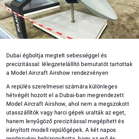
Dubai égboltja megtelt sebességgel és
precizitással: lélegzetelállító bemutatót tartottak
a Model Aircraft Airshow rendezvényen
A repülés szerelmesei számára különleges
hétvégét hozott el a Dubai-ban megrendezett
Model Aircraft Airshow, ahol nem a megszokott
utasszállítók vagy harci gépek uralták az eget,
hanem lenyűgöző precizitással megépített és
irányított modell repülőgépek. A két napos
rendezvény bebizonyította, hogy az erő és