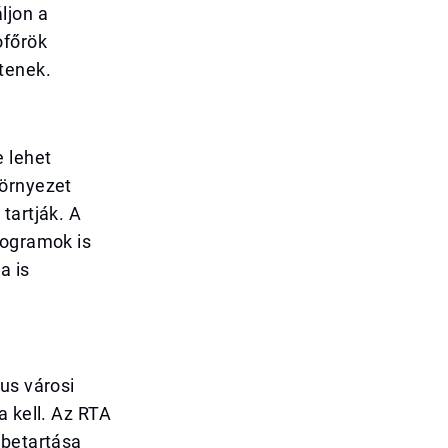
ljon a
ofőrök
tenek.
e lehet
környezet
tartják. A
rogramok is
a is
us városi
a kell. Az RTA
 betartása