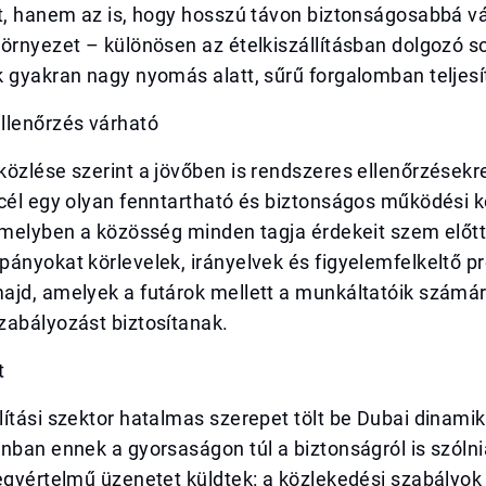
t, hanem az is, hogy hosszú távon biztonságosabbá vá
örnyezet – különösen az ételkiszállításban dolgozó s
 gyakran nagy nyomás alatt, sűrű forgalomban teljesí
llenőrzés várható
özlése szerint a jövőben is rendszeres ellenőrzésekr
 cél egy olyan fenntartható és biztonságos működési 
amelyben a közösség minden tagja érdekeit szem előtt 
ányokat körlevelek, irányelvek és figyelemfelkeltő p
ajd, amelyek a futárok mellett a munkáltatóik számár
zabályozást biztosítanak.
t
ítási szektor hatalmas szerepet tölt be Dubai dinamik
nban ennek a gyorsaságon túl a biztonságról is szólni
egyértelmű üzenetet küldtek: a közlekedési szabályok