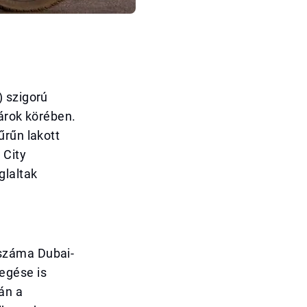
) szigorú
tárok körében.
űrűn lakott
 City
glaltak
száma Dubai-
egése is
án a