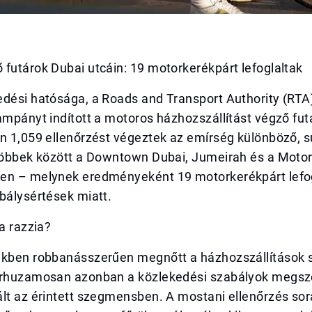
futárok Dubai utcáin: 19 motorkerékpárt lefoglaltak
edési hatósága, a Roads and Transport Authority (RTA
ampányt indított a motoros házhozszállítást végző fu
n 1,059 ellenőrzést végeztek az emírség különböző, s
 többek között a Downtown Dubai, Jumeirah és a Motor
en – melynek eredményeként 19 motorkerékpárt lefo
bálysértések miatt.
 a razzia?
ekben robbanásszerűen megnőtt a házhozszállítások 
árhuzamosan azonban a közlekedési szabályok megsz
lt az érintett szegmensben. A mostani ellenőrzés sor