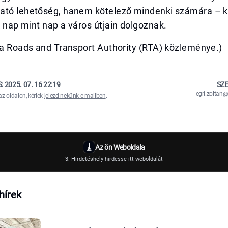
ató lehetőség, hanem kötelező mindenki számára – 
 nap mint nap a város útjain dolgoznak.
sa Roads and Transport Authority (RTA) közleménye.)
S:
2025. 07. 16 22:19
SZE
egri.zolta
az oldalon, kérlek
jelezd nekünk e-mailben
.
Az ön Weboldala
3. Hirdetéshely hirdesse itt weboldalát
hírek