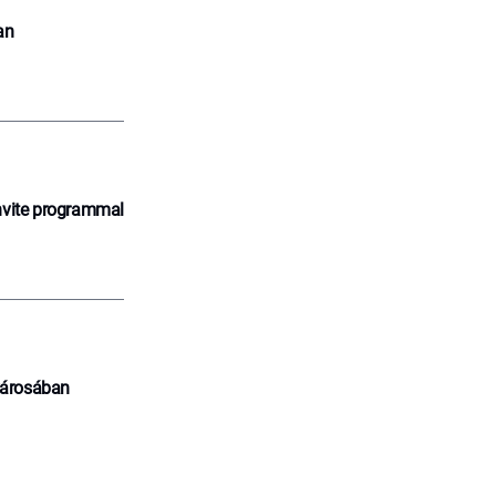
an
nvite programmal
városában