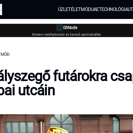
ÜZLET
ÉLETMÓD
UAE
TECHNOLÓGIA
UT
és
05Node
Modern webfejlesztés és kereső optimalizálás
ETMÓD
lyszegő futárokra csa
bai utcáin