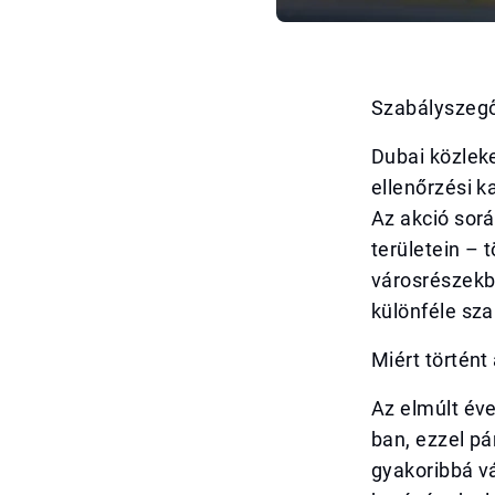
Szabályszegő 
Dubai közlek
ellenőrzési k
Az akció sorá
területein –
városrészekb
különféle sza
Miért történt
Az elmúlt év
ban, ezzel p
gyakoribbá vá