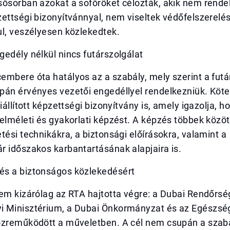
sősorban azokat a sofőröket célozták, akik nem rende
ettségi bizonyítvánnyal, nem viseltek védőfelszerelé
ul, veszélyesen közlekedtek.
edély nélkül nincs futárszolgálat
embere óta hatályos az a szabály, mely szerint a fu
pán érvényes vezetői engedéllyel rendelkezniük. Köt
iállított képzettségi bizonyítvány is, amely igazolja, h
elméleti és gyakorlati képzést. A képzés többek között
tési technikákra, a biztonsági előírásokra, valamint a
r időszakos karbantartásának alapjaira is.
s a biztonságos közlekedésért
em kizárólag az RTA hajtotta végre: a Dubai Rendőrsé
 Minisztérium, a Dubai Önkormányzat és az Egészsé
özreműködött a műveletben. A cél nem csupán a sza