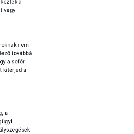
lkeztek a
st vagy
tároknak nem
elező továbbá
ogy a sofőr
 kiterjed a
g, a
gügyi
bályszegések