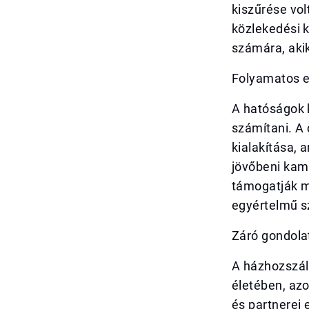
kiszűrése vol
közlekedési k
számára, akik
Folyamatos e
A hatóságok k
számítani. A
kialakítása, 
jövőbeni kamp
támogatják m
egyértelmű s
Záró gondola
A házhozszáll
életében, azo
és partnerei 