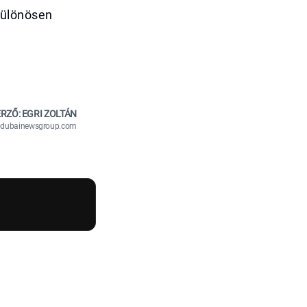
különösen
RZŐ: EGRI ZOLTÁN
n@dubainewsgroup.com