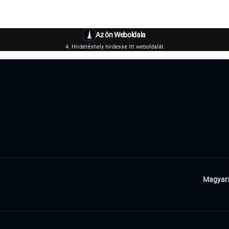
Az ön Weboldala
4. Hirdetéshely hirdesse itt weboldalát
Magyar