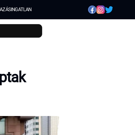
AZÁS
INGATLAN
ptak