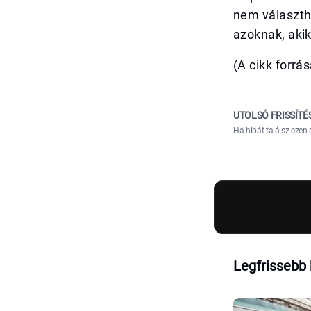
nem választh
azoknak, akik
(A cikk forrá
UTOLSÓ FRISSÍTÉ
Ha hibát találsz ezen 
Legfrissebb 