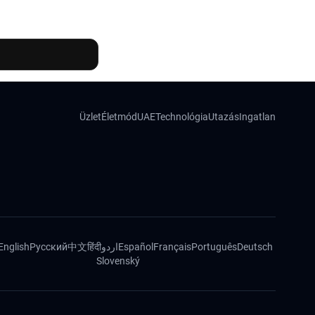
Üzlet
Életmód
UAE
Technológia
Utazás
Ingatlan
English
Русский
中文
हिंदी
اردو
Español
Français
Português
Deutsch
Slovenský