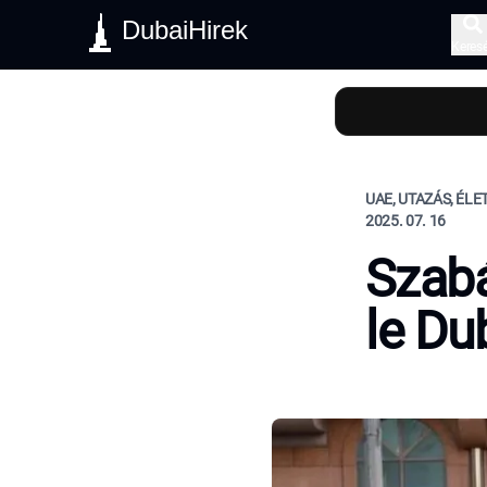
DubaiHirek
Keres
UAE, UTAZÁS, ÉL
2025. 07. 16
Szabá
le Du