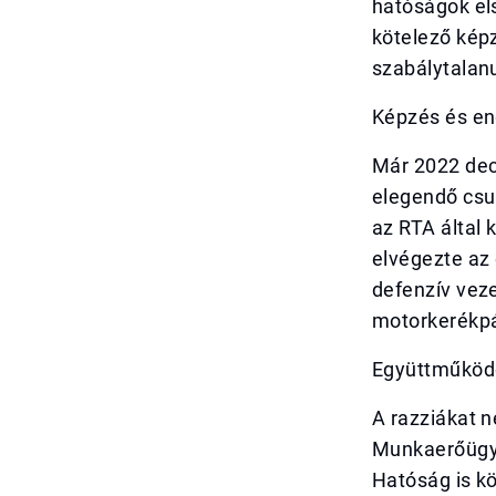
hatóságok el
kötelező képz
szabálytalan
Képzés és eng
Már 2022 dec
elegendő csu
az RTA által k
elvégezte az 
defenzív veze
motorkerékpá
Együttműködé
A razziákat n
Munkaerőügyi
Hatóság is k