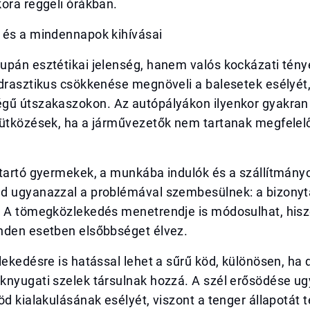
ora reggeli órákban.
 és a mindennapok kihívásai
upán esztétikai jelenség, hanem valós kockázati tény
 drasztikus csökkenése megnöveli a balesetek esélyét
gű útszakaszokon. Az autópályákon ilyenkor gyakran 
 ütközések, ha a járművezetők nem tartanak megfelel
 tartó gyermekek, a munkába indulók és a szállítmány
d ugyanazzal a problémával szembesülnek: a bizonyta
. A tömegközlekedés menetrendje is módosulhat, hisz
nden esetben elsőbbséget élvez.
lekedésre is hatással lehet a sűrű köd, különösen, ha 
knyugati szelek társulnak hozzá. A szél erősödése u
öd kialakulásának esélyét, viszont a tenger állapotát t