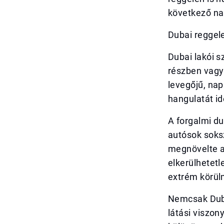
következő na
Dubai reggel
Dubai lakói s
részben vagy 
levegőjű, na
hangulatát id
A forgalmi du
autósok soksz
megnövelte a 
elkerülhetetl
extrém körü
Nemcsak Duba
látási viszon