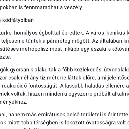
pokban is fennmaradhat a veszély.
e ködfátyolban
zürke, homályos égbolttal ébredtek. A város ikonikus f
teljesen eltűntek a páraréteg mögött. Az általában kri
psütéses metropolisz most inkább egy északi kikötővá
ézte.
gók gyorsan kialakultak a főbb közlekedési útvonalak
or csak néhány tíz méterre láttak előre, ami jelentős
reakcióidő fontosságát. A lassabb haladás ellenére a
enek voltak, hiszen mindenki egyszerre próbált alkal
lményekhez.
i, hanem más emirátusok belső területei is érintette
yok miatt több térségben is fokozott óvatosságra volt