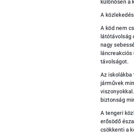
különösen a k
A közlekedés
A köd nem cs
látótávolság
nagy sebessé
láncreakciós
távolságot.
Az iskolákba
járművek min
viszonyokkal
biztonság mi
A tengeri köz
erősödő észa
csökkenti a k