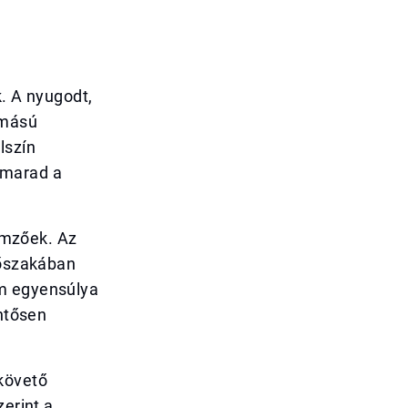
k. A nyugodt,
omású
lszín
 marad a
lemzőek. Az
dőszakában
om egyensúlya
entősen
követő
zerint a