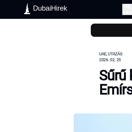
DubaiHirek
Keres
UAE, UTAZÁS
2026. 02. 25
Sűrű 
Emírs