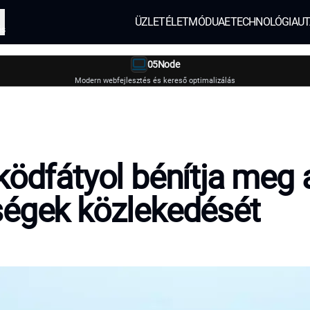
ÜZLET
ÉLETMÓD
UAE
TECHNOLÓGIA
UT
és
05Node
Modern webfejlesztés és kereső optimalizálás
ködfátyol bénítja meg 
égek közlekedését