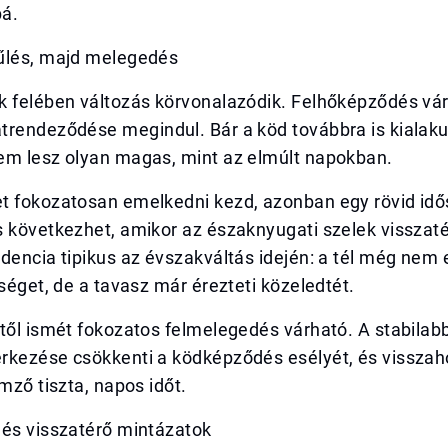
á.
űlés, majd melegedés
k felében változás körvonalazódik. Felhőképződés vár
trendeződése megindul. Bár a köd továbbra is kialaku
em lesz olyan magas, mint az elmúlt napokban.
t fokozatosan emelkedni kezd, azonban egy rövid idő
 következhet, amikor az északnyugati szelek visszaté
dencia tipikus az évszakváltás idején: a tél még nem 
rséget, de a tavasz már érezteti közeledtét.
étől ismét fokozatos felmelegedés várható. A stabila
rkezése csökkenti a ködképződés esélyét, és visszah
emző tiszta, napos időt.
 és visszatérő mintázatok