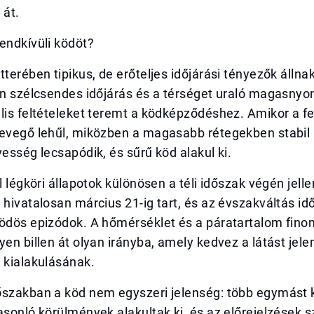
 át.
endkívüli ködöt?
tterében tipikus, de erőteljes időjárási tényezők állna
sen szélcsendes időjárás és a térséget uraló magasny
lis feltételeket teremt a ködképződéshez. Amikor a fe
levegő lehűl, miközben a magasabb rétegekben stabil
vesség lecsapódik, és sűrű köd alakul ki.
il légköri állapotok különösen a téli időszak végén jel
 hivatalosan március 21-ig tart, és az évszakváltás i
ködös epizódok. A hőmérséklet és a páratartalom fin
yen billen át olyan irányba, amely kedvez a látást jel
 kialakulásának.
őszakban a köd nem egyszeri jelenség: több egymást 
asonló körülmények alakultak ki, és az előrejelzések s