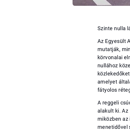
Szinte nulla 
Az Egyesült 
mutatják, min
körvonalai el
nullához közel
közlekedőket 
amelyet által
fátyolos réte
A reggeli cs
alakult ki. A
miközben az 
menetidővel 