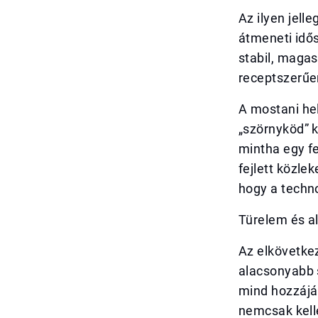
Az ilyen jel
átmeneti idő
stabil, maga
receptszerűe
A mostani hel
„szörnyköd” k
mintha egy fe
fejlett közle
hogy a techno
Türelem és a
Az elkövetke
alacsonyabb 
mind hozzájá
nemcsak kell