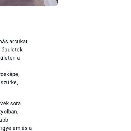
más arcukat
z épületek
rületen a
rosképe,
 szürke,
űvek sora
tyolban,
zabb
figyelem és a