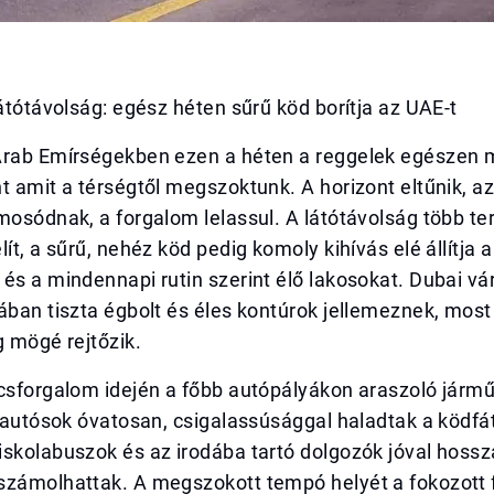
látótávolság: egész héten sűrű köd borítja az UAE-t
Arab Emírségekben ezen a héten a reggelek egészen 
t amit a térségtől megszoktunk. A horizont eltűnik, a
mosódnak, a forgalom lelassul. A látótávolság több te
ít, a sűrű, nehéz köd pedig komoly kihívás elé állítja a
és a mindennapi rutin szerint élő lakosokat. Dubai vá
ában tiszta égbolt és éles kontúrok jellemeznek, most
g mögé rejtőzik.
úcsforgalom idején a főbb autópályákon araszoló járm
z autósok óvatosan, csigalassúsággal haladtak a ködfá
iskolabuszok és az irodába tartó dolgozók jóval hoss
számolhattak. A megszokott tempó helyét a fokozott 