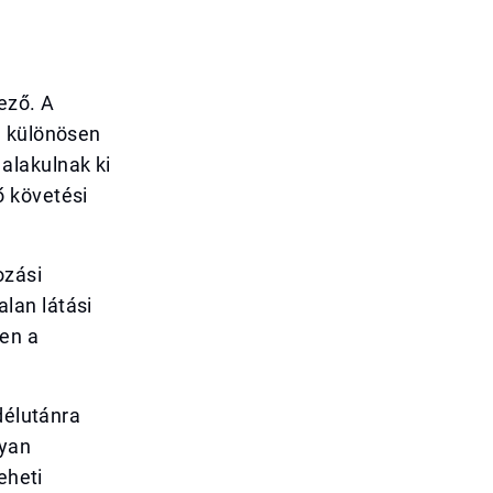
ező. A
, különösen
alakulnak ki
ő követési
ozási
lan látási
en a
délutánra
gyan
eheti