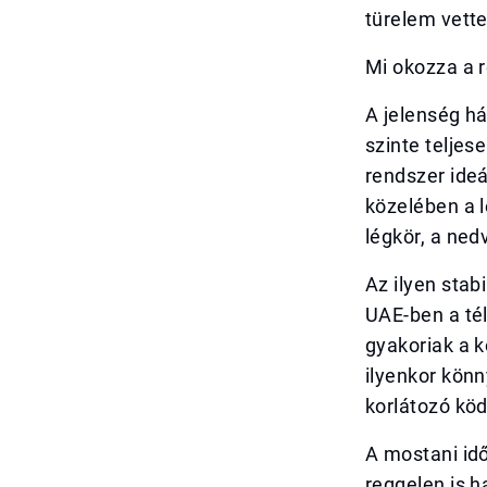
türelem vette
Mi okozza a r
A jelenség há
szinte telje
rendszer ideá
közelében a 
légkör, a ned
Az ilyen stab
UAE-ben a tél
gyakoriak a 
ilyenkor könn
korlátozó köd
A mostani id
reggelen is h