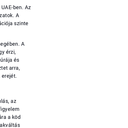
z UAE-ben. Az
zatok. A
ciója szinte
llegében. A
y érzi,
úrája és
tet arra,
 erejét.
lás, az
figyelem
ára a köd
akváltás