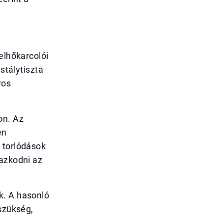
elhőkarcolói
stálytiszta
ros
on. Az
en
 torlódások
mazkodni az
k. A hasonló
 szükség,