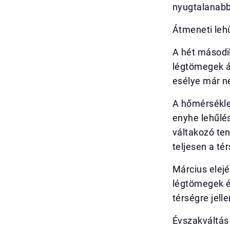
nyugtalanabb
Átmeneti leh
A hét másodi
légtömegek á
esélye már n
A hőmérsékle
enyhe lehűlés
váltakozó ten
teljesen a té
Március elej
légtömegek é
térségre jell
Évszakváltás