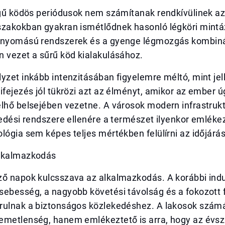
legű ködös periódusok nem számítanak rendkívülinek a
szakokban gyakran ismétlődnek hasonló légköri mintá
snyomású rendszerek és a gyenge légmozgás kombiná
n vezet a sűrű köd kialakulásához.
yzet inkább intenzitásában figyelemre méltó, mint je
ifejezés jól tükrözi azt az élményt, amikor az ember úg
lhő belsejében vezetne. A városok modern infrastrukt
kedési rendszere ellenére a természet ilyenkor emlékez
lógia sem képes teljes mértékben felülírni az időjárás
lkalmazkodás
ző napok kulcsszava az alkalmazkodás. A korábbi indu
sebesség, a nagyobb követési távolság és a fokozott 
rulnak a biztonságos közlekedéshez. A lakosok szám
emetlenség, hanem emlékeztető is arra, hogy az évsz