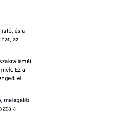
ható, és a
lhat, az
szakra ismét
rnek. Ez a
engedi el
bb, melegebb
ozza a