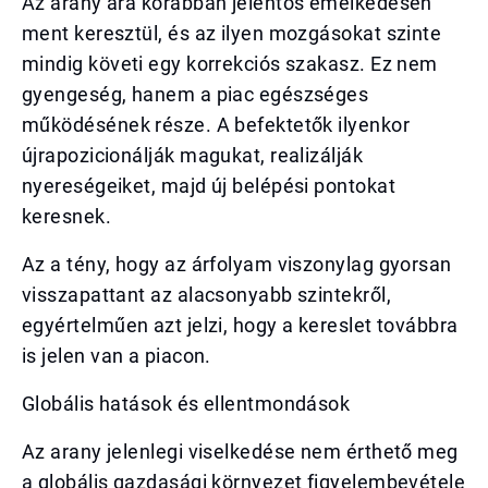
Az arany ára korábban jelentős emelkedésen
ment keresztül, és az ilyen mozgásokat szinte
mindig követi egy korrekciós szakasz. Ez nem
gyengeség, hanem a piac egészséges
működésének része. A befektetők ilyenkor
újrapozicionálják magukat, realizálják
nyereségeiket, majd új belépési pontokat
keresnek.
Az a tény, hogy az árfolyam viszonylag gyorsan
visszapattant az alacsonyabb szintekről,
egyértelműen azt jelzi, hogy a kereslet továbbra
is jelen van a piacon.
Globális hatások és ellentmondások
Az arany jelenlegi viselkedése nem érthető meg
a globális gazdasági környezet figyelembevétele