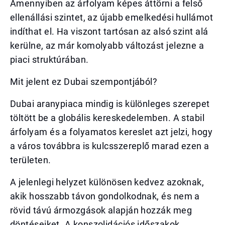
Amennyiben az árfolyam képes áttörni a felső
ellenállási szintet, az újabb emelkedési hullámot
indíthat el. Ha viszont tartósan az alsó szint alá
kerülne, az már komolyabb változást jelezne a
piaci struktúrában.
Mit jelent ez Dubai szempontjából?
Dubai aranypiaca mindig is különleges szerepet
töltött be a globális kereskedelemben. A stabil
árfolyam és a folyamatos kereslet azt jelzi, hogy
a város továbbra is kulcsszereplő marad ezen a
területen.
A jelenlegi helyzet különösen kedvez azoknak,
akik hosszabb távon gondolkodnak, és nem a
rövid távú ármozgások alapján hozzák meg
döntéseiket. A konszolidációs időszakok