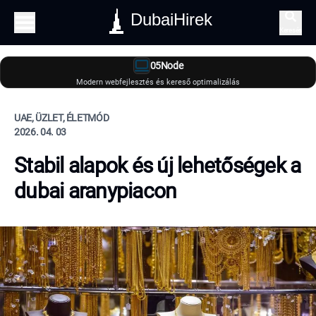
DubaiHirek
Keresés
05Node
Modern webfejlesztés és kereső optimalizálás
UAE, ÜZLET, ÉLETMÓD
2026. 04. 03
Stabil alapok és új lehetőségek a
dubai aranypiacon