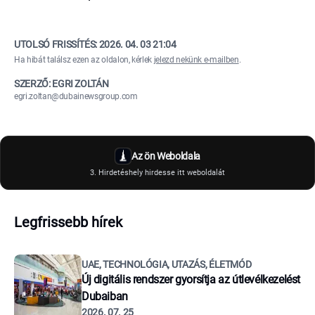
UTOLSÓ FRISSÍTÉS:
2026. 04. 03 21:04
Ha hibát találsz ezen az oldalon, kérlek
jelezd nekünk e-mailben
.
SZERZŐ: EGRI ZOLTÁN
egri.zoltan@dubainewsgroup.com
Az ön Weboldala
3. Hirdetéshely hirdesse itt weboldalát
Legfrissebb hírek
UAE, TECHNOLÓGIA, UTAZÁS, ÉLETMÓD
Új digitális rendszer gyorsítja az útlevélkezelést
Dubaiban
2026. 07. 25