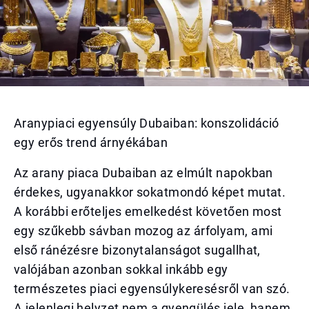
Aranypiaci egyensúly Dubaiban: konszolidáció
egy erős trend árnyékában
Az arany piaca Dubaiban az elmúlt napokban
érdekes, ugyanakkor sokatmondó képet mutat.
A korábbi erőteljes emelkedést követően most
egy szűkebb sávban mozog az árfolyam, ami
első ránézésre bizonytalanságot sugallhat,
valójában azonban sokkal inkább egy
természetes piaci egyensúlykeresésről van szó.
A jelenlegi helyzet nem a gyengülés jele, hanem