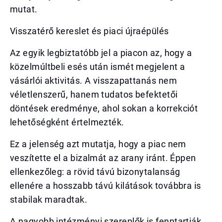
mutat.
Visszatérő kereslet és piaci újraépülés
Az egyik legbiztatóbb jel a piacon az, hogy a
közelmúltbeli esés után ismét megjelent a
vásárlói aktivitás. A visszapattanás nem
véletlenszerű, hanem tudatos befektetői
döntések eredménye, ahol sokan a korrekciót
lehetőségként értelmezték.
Ez a jelenség azt mutatja, hogy a piac nem
veszítette el a bizalmát az arany iránt. Éppen
ellenkezőleg: a rövid távú bizonytalanság
ellenére a hosszabb távú kilátások továbbra is
stabilak maradtak.
A nagyobb intézményi szereplők is fenntartják