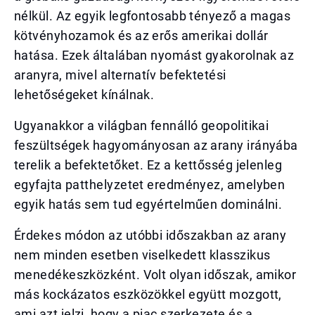
nélkül. Az egyik legfontosabb tényező a magas
kötvényhozamok és az erős amerikai dollár
hatása. Ezek általában nyomást gyakorolnak az
aranyra, mivel alternatív befektetési
lehetőségeket kínálnak.
Ugyanakkor a világban fennálló geopolitikai
feszültségek hagyományosan az arany irányába
terelik a befektetőket. Ez a kettősség jelenleg
egyfajta patthelyzetet eredményez, amelyben
egyik hatás sem tud egyértelműen dominálni.
Érdekes módon az utóbbi időszakban az arany
nem minden esetben viselkedett klasszikus
menedékeszközként. Volt olyan időszak, amikor
más kockázatos eszközökkel együtt mozgott,
ami azt jelzi, hogy a piac szerkezete és a