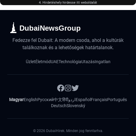
4. Hirdetéshely hirdesse itt weboldalát
DubaiNewsGroup
Fedezze fel Dubait: A modern csoda, ahol a kultúrák
találkoznak és a lehetőségek határtalanok.
Üzlet
Életmód
UAE
Technológia
Utazás
Ingatlan
Magyar
English
Русский
中文
हिंदी
اردو
Español
Français
Português
Deutsch
Slovenský
©
2026
DubaiHirek. Minden jog fenntartva.