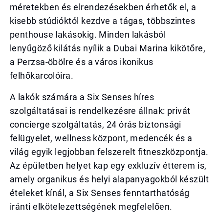
méretekben és elrendezésekben érhetők el, a
kisebb stúdióktól kezdve a tágas, többszintes
penthouse lakásokig. Minden lakásból
lenyűgöző kilátás nyílik a Dubai Marina kikötőre,
a Perzsa-öbölre és a város ikonikus
felhőkarcolóira.
A lakók számára a Six Senses híres
szolgáltatásai is rendelkezésre állnak: privát
concierge szolgáltatás, 24 órás biztonsági
felügyelet, wellness központ, medencék és a
világ egyik legjobban felszerelt fitneszközpontja.
Az épületben helyet kap egy exkluzív étterem is,
amely organikus és helyi alapanyagokból készült
ételeket kínál, a Six Senses fenntarthatóság
iránti elkötelezettségének megfelelően.