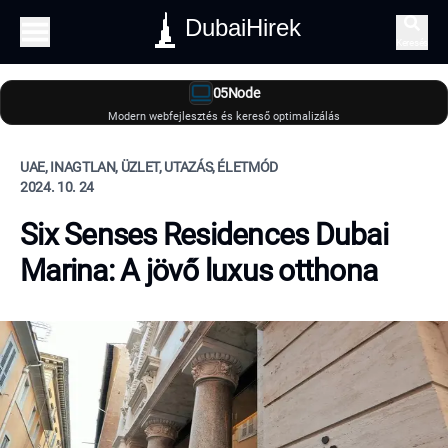
DubaiHirek
Keresés
05Node
Modern webfejlesztés és kereső optimalizálás
UAE, INAGTLAN, ÜZLET, UTAZÁS, ÉLETMÓD
2024. 10. 24
Six Senses Residences Dubai
Marina: A jövő luxus otthona