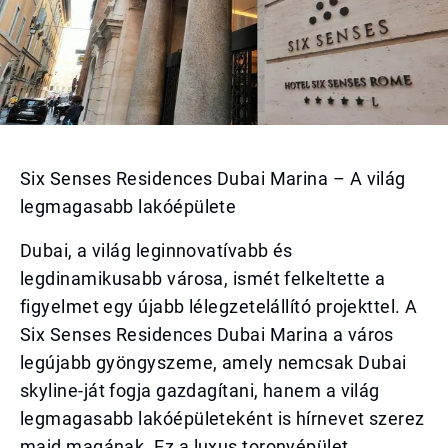
Six Senses Residences Dubai Marina – A világ
legmagasabb lakóépülete
Dubai, a világ leginnovatívabb és
legdinamikusabb városa, ismét felkeltette a
figyelmet egy újabb lélegzetelállító projekttel. A
Six Senses Residences Dubai Marina a város
legújabb gyöngyszeme, amely nemcsak Dubai
skyline-ját fogja gazdagítani, hanem a világ
legmagasabb lakóépületeként is hírnevet szerez
majd magának. Ez a luxus toronyépület