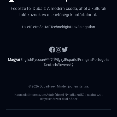
Fedezze fel Dubait: A modern csoda, ahol a kultúrák
találkoznak és a lehetőségek határtalanok.
Üzlet
Életmód
UAE
Technológia
Utazás
Ingatlan
Magyar
English
Русский
中文
हिंदी
اردو
Español
Français
Português
Deutsch
Slovenský
©
2026
DubaiHirek. Minden jog fenntartva.
Kapcsolat
Impresszum
Adatvédelmi Nyilatkozat
Süti szabályzat
Tényellenörzés
Etikai Kódex