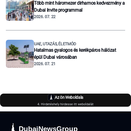
Több mint háromezer dirhamos kedvezmény a
Dubai Invite programmal
2026. 07. 22
UAE, UTAZÁS, ÉLETMÓD
Hatalmas gyalogos és kerékpáros hálózat
épül Dubai városában
2026. 07. 21
Az ön Weboldala
4. Hirdetéshely hirdesse itt weboldalát
DubaiNewsGroup