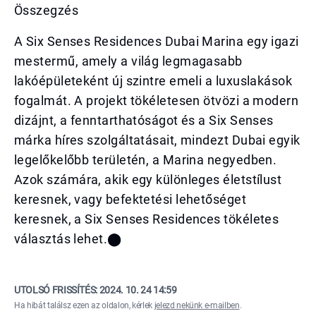
Összegzés
A Six Senses Residences Dubai Marina egy igazi
mestermű, amely a világ legmagasabb
lakóépületeként új szintre emeli a luxuslakások
fogalmát. A projekt tökéletesen ötvözi a modern
dizájnt, a fenntarthatóságot és a Six Senses
márka híres szolgáltatásait, mindezt Dubai egyik
legelőkelőbb területén, a Marina negyedben.
Azok számára, akik egy különleges életstílust
keresnek, vagy befektetési lehetőséget
keresnek, a Six Senses Residences tökéletes
választás lehet.​⬤
UTOLSÓ FRISSÍTÉS:
2024. 10. 24 14:59
Ha hibát találsz ezen az oldalon, kérlek
jelezd nekünk e-mailben
.