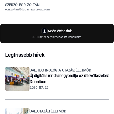
SZERZŐ: EGRI ZOLTÁN
egri.zoltan@dubainewsgroup.com
Az ön Weboldala
3. Hirdetéshely hirdesse itt weboldalát
Legfrissebb hírek
UAE, TECHNOLÓGIA, UTAZÁS, ÉLETMÓD
Új digitális rendszer gyorsítja az útlevélkezelést
Dubaiban
2026. 07. 25
UAE, UTAZÁS, ÉLETMÓD