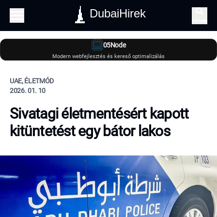
DubaiHirek
Keresés
05Node
Modern webfejlesztés és kereső optimalizálás
UAE, ÉLETMÓD
2026. 01. 10
Sivatagi életmentésért kapott
kitüntetést egy bátor lakos