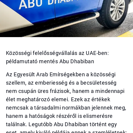
Közösségi felelősségvállalás az UAE-ben:
példamutató mentés Abu Dhabiban
Az Egyesült Arab Emírségekben a közösségi
szellem, az emberiesség és a becsületesség
nem csupán üres frázisok, hanem a mindennapi
élet meghatározó elemei. Ezek az értékek
nemcsak a társadalmi normákban jelennek meg,
hanem a hatóságok részéről is elismerésre
találnak. Legutóbb Abu Dhabiban történt egy
eset, amely kiváló példája ennek a szemléletnek: