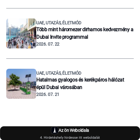
UAE, UTAZÁS, ÉLETMÓD
Több mint háromezer dirhamos kedvezmény a
Dubai Invite programmal
2026. 07. 22
UAE, UTAZÁS, ÉLETMÓD
Hatalmas gyalogos és kerékpáros hálózat
épül Dubai városában
2026. 07. 21
Az ön Weboldala
4. Hirdetéshely hirdesse itt weboldalát