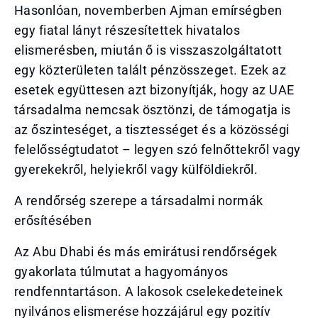
Hasonlóan, novemberben Ajman emírségben
egy fiatal lányt részesítettek hivatalos
elismerésben, miután ő is visszaszolgáltatott
egy közterületen talált pénzösszeget. Ezek az
esetek együttesen azt bizonyítják, hogy az UAE
társadalma nemcsak ösztönzi, de támogatja is
az őszinteséget, a tisztességet és a közösségi
felelősségtudatot – legyen szó felnőttekről vagy
gyerekekről, helyiekről vagy külföldiekről.
A rendőrség szerepe a társadalmi normák
erősítésében
Az Abu Dhabi és más emirátusi rendőrségek
gyakorlata túlmutat a hagyományos
rendfenntartáson. A lakosok cselekedeteinek
nyilvános elismerése hozzájárul egy pozitív