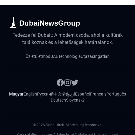
DubaiNewsGroup
Fedezze fel Dubait: A modern csoda, ahol a kultúrák
találkoznak és a lehetőségek határtalanok.
Üzlet
Életmód
UAE
Technológia
Utazás
Ingatlan
Magyar
English
Русский
中文
हिंदी
اردو
Español
Français
Português
Deutsch
Slovenský
©
2026
DubaiHirek. Minden jog fenntartva.
Kapcsolat
Impresszum
Adatvédelmi Nyilatkozat
Süti szabályzat