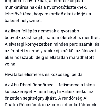
forgalomirányítóknak, a mentőszolgálat
munkatársainak és a nyomozótiszteknek,
lehetővé téve, hogy rekordidő alatt elérjék a
baleset helyszínét.
Az ilyen fellépés nemcsak a gyorsabb
beavatkozást segíti, hanem életeket is menthet.
A sivatagi környezetben minden perc számít, és
az érintett személy reakciója nélkül az áldozat
akár hosszabb ideig is ellátatlan maradhatott
volna.
Hivatalos elismerés és közösségi példa
Az Abu Dhabi Rendőrség – felismerve a lakos
kulcsszerepét – nem hagyta válasz nélkül az
önzetlen segítségnyújtást. A rendőrség Al
Dhafra Régiójának igazgatója, dandártábornok