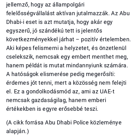
jellemző, hogy az állampolgári
felelősségvállalást aktívan jutalmazzák. Az Abu
Dhabi-i eset is azt mutatja, hogy akár egy
egyszerű, jó szándékú tett is jelentős
következményekkel járhat – pozitív értelemben.
Aki képes felismerni a helyzetet, és önzetlenül
cselekszik, nemcsak egy embert menthet meg,
hanem példát is mutat mindannyiunk számára.
A hatóságok elismerése pedig megerősíti:
érdemes jót tenni, mert a közösség nem felejti
el. Ez a gondolkodásmód az, ami az UAE-t
nemcsak gazdaságilag, hanem emberi
értékekben is egyre erősebbé teszi.
(A cikk forrása Abu Dhabi Police közleménye
alapján.)