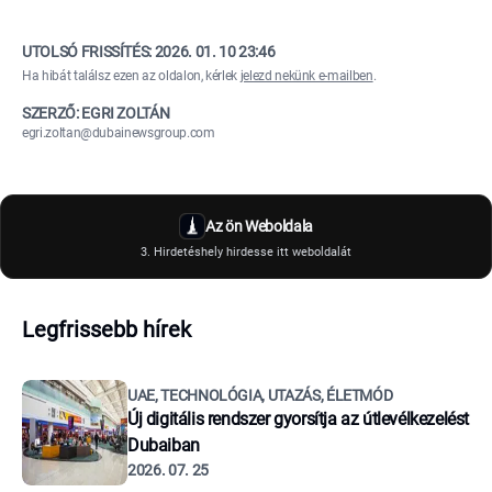
UTOLSÓ FRISSÍTÉS:
2026. 01. 10 23:46
Ha hibát találsz ezen az oldalon, kérlek
jelezd nekünk e-mailben
.
SZERZŐ: EGRI ZOLTÁN
egri.zoltan@dubainewsgroup.com
Az ön Weboldala
3. Hirdetéshely hirdesse itt weboldalát
Legfrissebb hírek
UAE, TECHNOLÓGIA, UTAZÁS, ÉLETMÓD
Új digitális rendszer gyorsítja az útlevélkezelést
Dubaiban
2026. 07. 25