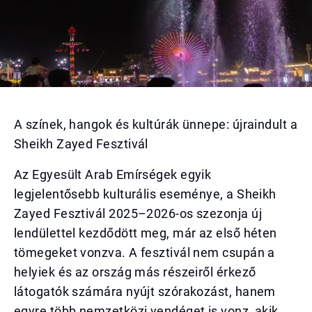
A színek, hangok és kultúrák ünnepe: újraindult a
Sheikh Zayed Fesztivál
Az Egyesült Arab Emírségek egyik
legjelentősebb kulturális eseménye, a Sheikh
Zayed Fesztivál 2025–2026-os szezonja új
lendülettel kezdődött meg, már az első héten
tömegeket vonzva. A fesztivál nem csupán a
helyiek és az ország más részeiről érkező
látogatók számára nyújt szórakozást, hanem
egyre több nemzetközi vendéget is vonz, akik