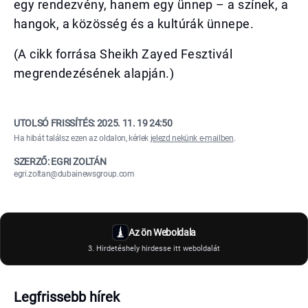
egy rendezvény, hanem egy ünnep – a színek, a
hangok, a közösség és a kultúrák ünnepe.
(A cikk forrása Sheikh Zayed Fesztivál
megrendezésének alapján.)
UTOLSÓ FRISSÍTÉS:
2025. 11. 19 24:50
Ha hibát találsz ezen az oldalon, kérlek
jelezd nekünk e-mailben
.
SZERZŐ: EGRI ZOLTÁN
egri.zoltan@dubainewsgroup.com
Az ön Weboldala
3. Hirdetéshely hirdesse itt weboldalát
Legfrissebb hírek