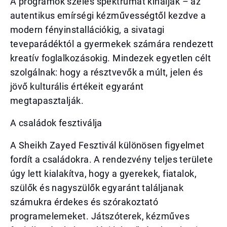
A programok széles spektrumát kínálják – az
autentikus emírségi kézművességtől kezdve a
modern fényinstallációkig, a sivatagi
teveparádéktól a gyermekek számára rendezett
kreatív foglalkozásokig. Mindezek egyetlen célt
szolgálnak: hogy a résztvevők a múlt, jelen és
jövő kulturális értékeit egyaránt
megtapasztalják.
A családok fesztiválja
A Sheikh Zayed Fesztivál különösen figyelmet
fordít a családokra. A rendezvény teljes területe
úgy lett kialakítva, hogy a gyerekek, fiatalok,
szülők és nagyszülők egyaránt találjanak
számukra érdekes és szórakoztató
programelemeket. Játszóterek, kézműves