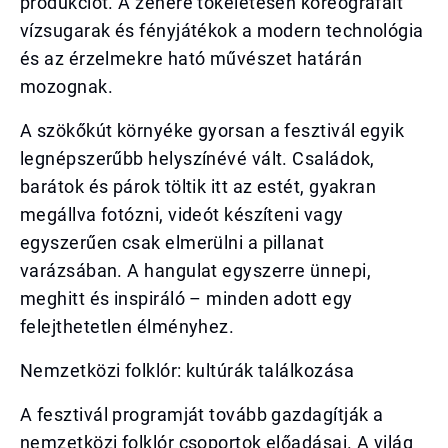
produkciót. A zenére tökéletesen koreografált
vízsugarak és fényjátékok a modern technológia
és az érzelmekre ható művészet határán
mozognak.
A szökőkút környéke gyorsan a fesztivál egyik
legnépszerűbb helyszínévé vált. Családok,
barátok és párok töltik itt az estét, gyakran
megállva fotózni, videót készíteni vagy
egyszerűen csak elmerülni a pillanat
varázsában. A hangulat egyszerre ünnepi,
meghitt és inspiráló – minden adott egy
felejthetetlen élményhez.
Nemzetközi folklór: kultúrák találkozása
A fesztivál programját tovább gazdagítják a
nemzetközi folklór csoportok előadásai. A világ