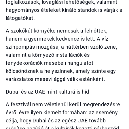
foglalkozások, lovaglási lehetőségek, valamint
hagyományos ételeket kínáló standok is várják a
látogatókat.
A szökőkút környéke nemcsak a felnőttek,
hanem a gyermekek kedvence is lett. A víz
színpompás mozgása, a háttérben szóló zene,
valamint a környező installációk és
fénydekorációk mesebeli hangulatot
kölcsönöznek a helyszínnek, amely szinte egy
varázslatos mesevilággá válik esténként.
Dubai és az UAE mint kulturális híd
A fesztivál nem véletlenül kerül megrendezésre
évről évre ilyen kiemelt formában: az esemény
célja, hogy Dubai és az egész UAE tovább
erősítse pozícióját a kultúrák közötti párbeszéd