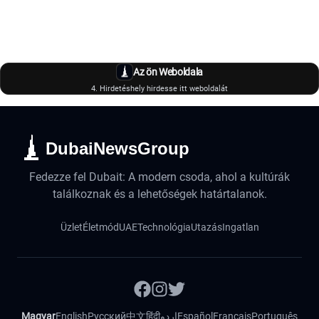
Az ön Weboldala
4. Hirdetéshely hirdesse itt weboldalát
DubaiNewsGroup
Fedezze fel Dubait: A modern csoda, ahol a kultúrák
találkoznak és a lehetőségek határtalanok.
Üzlet
Életmód
UAE
Technológia
Utazás
Ingatlan
Magyar
English
Русский
中文
हिंदी
اردو
Español
Français
Português