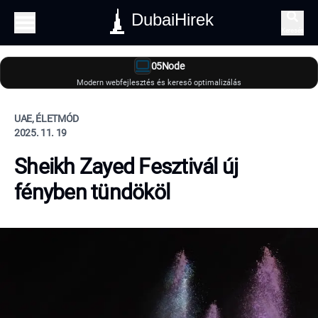
DubaiHirek
Keresés
05Node
Modern webfejlesztés és kereső optimalizálás
UAE, ÉLETMÓD
2025. 11. 19
Sheikh Zayed Fesztivál új
fényben tündököl