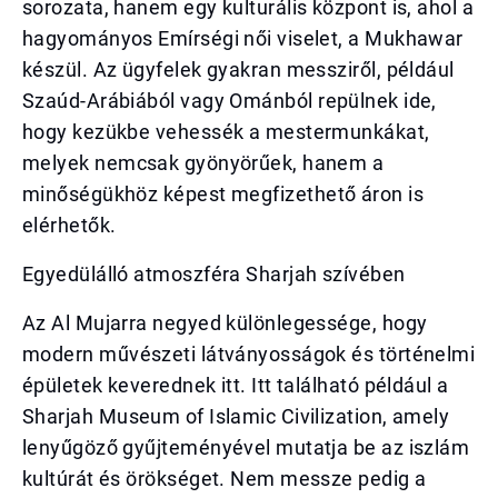
sorozata, hanem egy kulturális központ is, ahol a
hagyományos Emírségi női viselet, a Mukhawar
készül. Az ügyfelek gyakran messziről, például
Szaúd-Arábiából vagy Ománból repülnek ide,
hogy kezükbe vehessék a mestermunkákat,
melyek nemcsak gyönyörűek, hanem a
minőségükhöz képest megfizethető áron is
elérhetők.
Egyedülálló atmoszféra Sharjah szívében
Az Al Mujarra negyed különlegessége, hogy
modern művészeti látványosságok és történelmi
épületek keverednek itt. Itt található például a
Sharjah Museum of Islamic Civilization, amely
lenyűgöző gyűjteményével mutatja be az iszlám
kultúrát és örökséget. Nem messze pedig a