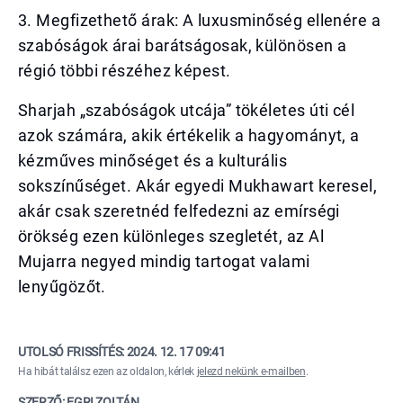
3. Megfizethető árak: A luxusminőség ellenére a
szabóságok árai barátságosak, különösen a
régió többi részéhez képest.
Sharjah „szabóságok utcája” tökéletes úti cél
azok számára, akik értékelik a hagyományt, a
kézműves minőséget és a kulturális
sokszínűséget. Akár egyedi Mukhawart keresel,
akár csak szeretnéd felfedezni az emírségi
örökség ezen különleges szegletét, az Al
Mujarra negyed mindig tartogat valami
lenyűgözőt.
UTOLSÓ FRISSÍTÉS:
2024. 12. 17 09:41
Ha hibát találsz ezen az oldalon, kérlek
jelezd nekünk e-mailben
.
SZERZŐ: EGRI ZOLTÁN