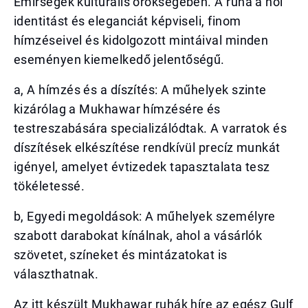
Emírségek kulturális örökségében. A ruha a női
identitást és eleganciát képviseli, finom
hímzéseivel és kidolgozott mintáival minden
eseményen kiemelkedő jelentőségű.
a, A hímzés és a díszítés: A műhelyek szinte
kizárólag a Mukhawar hímzésére és
testreszabására specializálódtak. A varratok és
díszítések elkészítése rendkívül precíz munkát
igényel, amelyet évtizedek tapasztalata tesz
tökéletessé.
b, Egyedi megoldások: A műhelyek személyre
szabott darabokat kínálnak, ahol a vásárlók
szövetet, színeket és mintázatokat is
választhatnak.
Az itt készült Mukhawar ruhák híre az egész Gulf