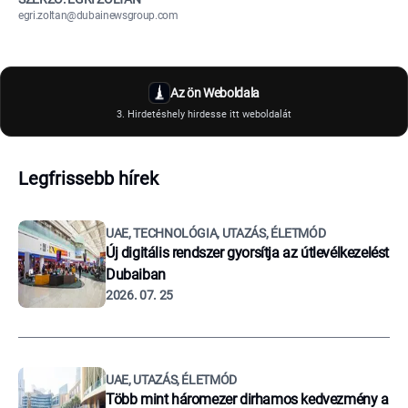
egri.zoltan@dubainewsgroup.com
Az ön Weboldala
3. Hirdetéshely hirdesse itt weboldalát
Legfrissebb hírek
UAE, TECHNOLÓGIA, UTAZÁS, ÉLETMÓD
Új digitális rendszer gyorsítja az útlevélkezelést
Dubaiban
2026. 07. 25
UAE, UTAZÁS, ÉLETMÓD
Több mint háromezer dirhamos kedvezmény a