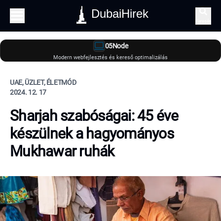
DubaiHirek
Keresés
05Node
Modern webfejlesztés és kereső optimalizálás
UAE, ÜZLET, ÉLETMÓD
2024. 12. 17
Sharjah szabóságai: 45 éve
készülnek a hagyományos
Mukhawar ruhák