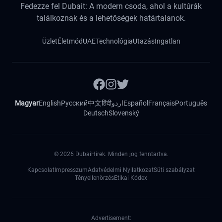
Fedezze fel Dubait: A modern csoda, ahol a kultúrák
találkoznak és a lehetőségek határtalanok.
Üzlet
Életmód
UAE
Technológia
Utazás
Ingatlan
Magyar
English
Русский
中文
हिंदी
اردو
Español
Français
Português
Deutsch
Slovenský
©
2026
DubaiHirek. Minden jog fenntartva.
Kapcsolat
Impresszum
Adatvédelmi Nyilatkozat
Süti szabályzat
Tényellenörzés
Etikai Kódex
Advertisement: