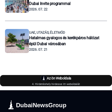
Dubai Invite programmal
2026. 07. 22
UAE, UTAZÁS, ÉLETMÓD
Hatalmas gyalogos és kerékpáros hálózat
épül Dubai városában
2026. 07. 21
Az ön Weboldala
4. Hirdetéshely hirdesse itt weboldalát
DubaiNewsGroup