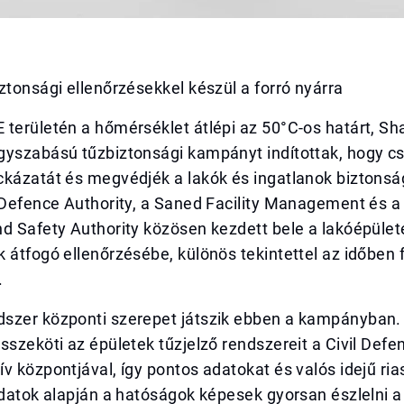
ztonsági ellenőrzésekkel készül a forró nyárra
területén a hőmérséklet átlépi az 50°C-os határt, Sh
gyszabású tűzbiztonsági kampányt indítottak, hogy c
ckázatát és megvédjék a lakók és ingatlanok biztonsá
 Defence Authority, a Saned Facility Management és a
d Safety Authority közösen kezdett bele a lakóépülete
 átfogó ellenőrzésébe, különös tekintettel az időben
.
szer központi szerepet játszik ebben a kampányban.
sszeköti az épületek tűzjelző rendszereit a Civil Defe
v központjával, így pontos adatokat és valós idejű ri
adatok alapján a hatóságok képesek gyorsan észlelni a