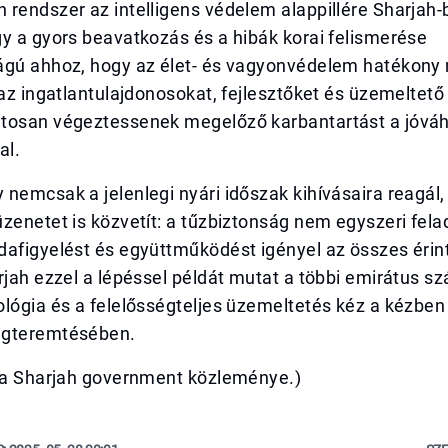
rendszer az intelligens védelem alappillére Sharjah-
y a gyors beavatkozás és a hibák korai felismerése
ágú ahhoz, hogy az élet- és vagyonvédelem hatékony
 az ingatlantulajdonosokat, fejlesztőket és üzemeltető
tosan végeztessenek megelőző karbantartást a jóvá
al.
nemcsak a jelenlegi nyári időszak kihívásaira reagál
zenetet is közvetít: a tűzbiztonság nem egyszeri fel
afigyelést és együttműködést igényel az összes érint
rjah ezzel a lépéssel példát mutat a többi emirátus sz
lógia és a felelősségteljes üzemeltetés kéz a kézben 
egteremtésében.
ása Sharjah government közleménye.)