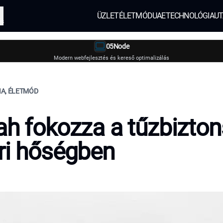
ÜZLET
ÉLETMÓD
UAE
TECHNOLÓGIA
UT
és
05Node
Modern webfejlesztés és kereső optimalizálás
IA, ÉLETMÓD
ah fokozza a tűzbizto
ri hőségben