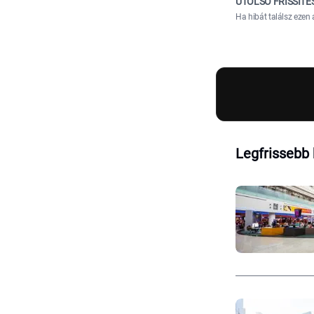
UTOLSÓ FRISSÍTÉ
Ha hibát találsz ezen 
Legfrissebb 