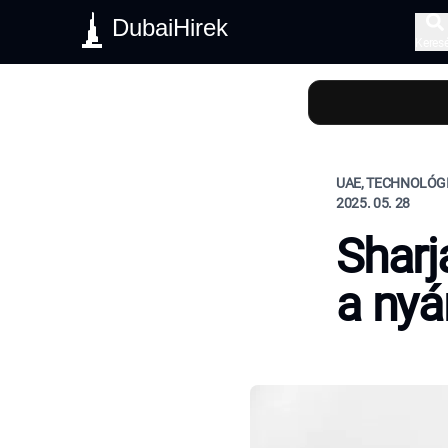
DubaiHirek
Keres
UAE, TECHNOLÓG
2025. 05. 28
Sharj
a nyá