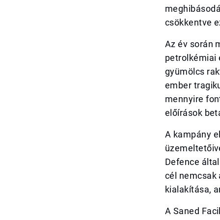
meghibásodáso
csökkentve e
Az év során 
petrolkémiai 
gyümölcs rak
ember tragiku
mennyire fon
előírások bet
A kampány el
üzemeltetőive
Defence álta
cél nemcsak 
kialakítása, 
A Saned Faci