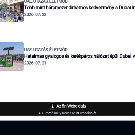
UAE, UTAZÁS, ÉLETMÓD
Több mint háromezer dirhamos kedvezmény a Dubai I
2026. 07. 22
UAE, UTAZÁS, ÉLETMÓD
Hatalmas gyalogos és kerékpáros hálózat épül Dubai 
2026. 07. 21
Az ön Weboldala
4. Hirdetéshely hirdesse itt weboldalát