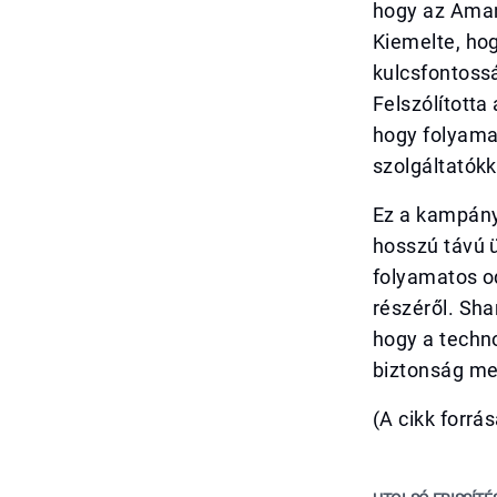
hogy az Aman 
Kiemelte, hog
kulcsfontoss
Felszólította
hogy folyama
szolgáltatókk
Ez a kampány 
hosszú távú ü
folyamatos od
részéről. Sha
hogy a techno
biztonság m
(A cikk forr