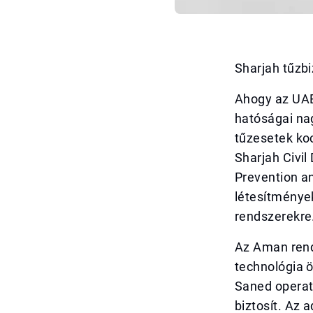
Sharjah tűzbi
Ahogy az UAE 
hatóságai na
tűzesetek ko
Sharjah Civil
Prevention an
létesítmények
rendszerekre
Az Aman rend
technológia ö
Saned operatí
biztosít. Az 