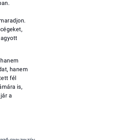
ban.
 maradjon.
 cégeket,
hagyott
, hanem
adat, hanem
ett fél
ámára is,
jár a