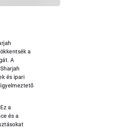
arjah
sökkentsék a
gát. A
 Sharjah
k és ipari
 figyelmeztető
 Ez a
nce és a
asztásokat