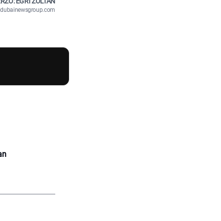
RZŐ: EGRI ZOLTÁN
n@dubainewsgroup.com
an