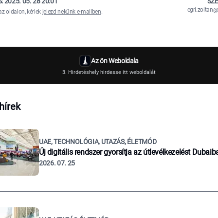
S:
2025. 05. 28 20:01
SZE
egri.zolta
az oldalon, kérlek
jelezd nekünk e-mailben
.
Az ön Weboldala
3. Hirdetéshely hirdesse itt weboldalát
hírek
UAE, TECHNOLÓGIA, UTAZÁS, ÉLETMÓD
Új digitális rendszer gyorsítja az útlevélkezelést Dubaib
2026. 07. 25