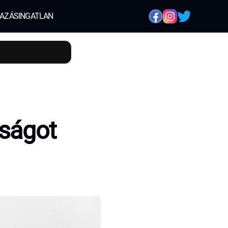
AZÁS
INGATLAN
nságot