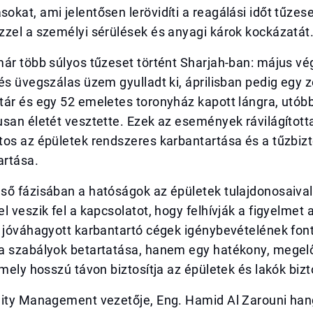
kat, ami jelentősen lerövidíti a reagálási időt tűzese
zzel a személyi sérülések és anyagi károk kockázatát
már több súlyos tűzeset történt Sharjah-ban: május v
és üvegszálas üzem gyulladt ki, áprilisban pedig egy 
tár és egy 52 emeletes toronyház kapott lángra, utób
san életét vesztette. Ezek az események rávilágította
tos az épületek rendszeres karbantartása és a tűzbiz
artása.
ső fázisában a hatóságok az épületek tulajdonosaival
l veszik fel a kapcsolatot, hogy felhívják a figyelmet a
l jóváhagyott karbantartó cégek igénybevételének fon
a szabályok betartatása, hanem egy hatékony, megel
amely hosszú távon biztosítja az épületek és lakók biz
lity Management vezetője, Eng. Hamid Al Zarouni han