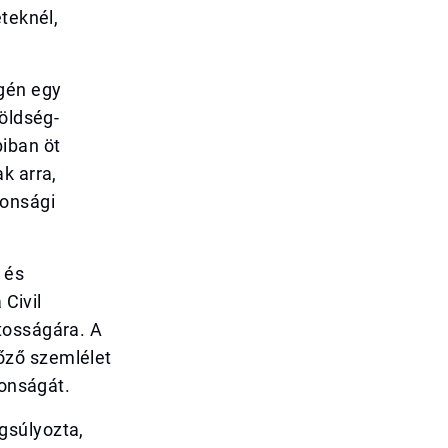
teknél,
.
égén egy
zöldség-
biban öt
k arra,
tonsági
 és
 Civil
tosságára. A
őző szemlélet
tonságát.
gsúlyozta,