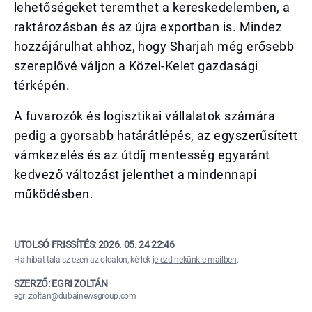
lehetőségeket teremthet a kereskedelemben, a
raktározásban és az újra exportban is. Mindez
hozzájárulhat ahhoz, hogy Sharjah még erősebb
szereplővé váljon a Közel-Kelet gazdasági
térképén.
A fuvarozók és logisztikai vállalatok számára
pedig a gyorsabb határátlépés, az egyszerűsített
vámkezelés és az útdíj mentesség egyaránt
kedvező változást jelenthet a mindennapi
működésben.
UTOLSÓ FRISSÍTÉS:
2026. 05. 24 22:46
Ha hibát találsz ezen az oldalon, kérlek
jelezd nekünk e-mailben
.
SZERZŐ: EGRI ZOLTÁN
egri.zoltan@dubainewsgroup.com