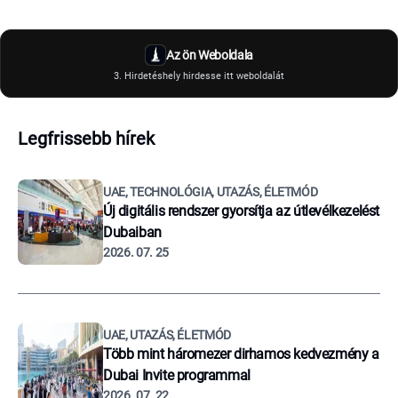
Az ön Weboldala
3. Hirdetéshely hirdesse itt weboldalát
Legfrissebb hírek
UAE, TECHNOLÓGIA, UTAZÁS, ÉLETMÓD
Új digitális rendszer gyorsítja az útlevélkezelést
Dubaiban
2026. 07. 25
UAE, UTAZÁS, ÉLETMÓD
Több mint háromezer dirhamos kedvezmény a
Dubai Invite programmal
2026. 07. 22