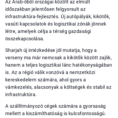
Az Arab-öböl országai között az elmúlt
időszakban jelentősen felgyorsult az
infrastruktúra-fejlesztés. Új autópályák, kikötők,
vasúti kapcsolatok és logisztikai zónák jönnek
létre, amelyek célja a térség gazdasági
összekapcsolása.
Sharjah új intézkedése jól mutatja, hogy a
verseny ma már nemcsak a kikötők között zajlik,
hanem a teljes logisztikai lánc hatékonyságában
is. Az a régió válik vonzóvá a nemzetközi
kereskedelem számára, ahol gyors a
vámkezelés, alacsonyak a költségek és stabil az
infrastruktúra.
A szállítmányozó cégek számára a gyorsaság
mellett a kiszámíthatóság is kulcsfontosságú.