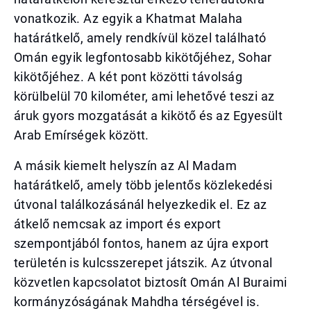
vonatkozik. Az egyik a Khatmat Malaha
határátkelő, amely rendkívül közel található
Omán egyik legfontosabb kikötőjéhez, Sohar
kikötőjéhez. A két pont közötti távolság
körülbelül 70 kilométer, ami lehetővé teszi az
áruk gyors mozgatását a kikötő és az Egyesült
Arab Emírségek között.
A másik kiemelt helyszín az Al Madam
határátkelő, amely több jelentős közlekedési
útvonal találkozásánál helyezkedik el. Ez az
átkelő nemcsak az import és export
szempontjából fontos, hanem az újra export
területén is kulcsszerepet játszik. Az útvonal
közvetlen kapcsolatot biztosít Omán Al Buraimi
kormányzóságának Mahdha térségével is.