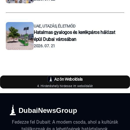
UAE, UTAZÁS, ÉLETMÓD
Hatalmas gyalogos és kerékpáros hálózat
épül Dubai városában
2026. 07. 21
Az ön Weboldala
4. Hirdetéshely hirdesse itt weboldalát
DubaiNewsGroup
Fedezze fel Dubait: A modern csoda, ahol a kultúrák
találkoznak és a lehetőségek határtalanok.