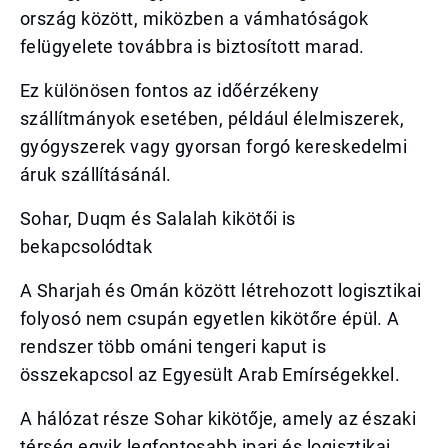
ország között, miközben a vámhatóságok
felügyelete továbbra is biztosított marad.
Ez különösen fontos az időérzékeny
szállítmányok esetében, például élelmiszerek,
gyógyszerek vagy gyorsan forgó kereskedelmi
áruk szállításánál.
Sohar, Duqm és Salalah kikötői is
bekapcsolódtak
A Sharjah és Omán között létrehozott logisztikai
folyosó nem csupán egyetlen kikötőre épül. A
rendszer több ománi tengeri kaput is
összekapcsol az Egyesült Arab Emírségekkel.
A hálózat része Sohar kikötője, amely az északi
térség egyik legfontosabb ipari és logisztikai