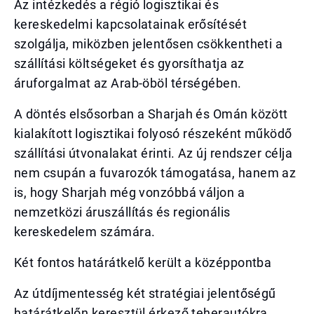
Az intézkedés a régió logisztikai és
kereskedelmi kapcsolatainak erősítését
szolgálja, miközben jelentősen csökkentheti a
szállítási költségeket és gyorsíthatja az
áruforgalmat az Arab-öböl térségében.
A döntés elsősorban a Sharjah és Omán között
kialakított logisztikai folyosó részeként működő
szállítási útvonalakat érinti. Az új rendszer célja
nem csupán a fuvarozók támogatása, hanem az
is, hogy Sharjah még vonzóbbá váljon a
nemzetközi áruszállítás és regionális
kereskedelem számára.
Két fontos határátkelő került a középpontba
Az útdíjmentesség két stratégiai jelentőségű
határátkelőn keresztül érkező teherautókra