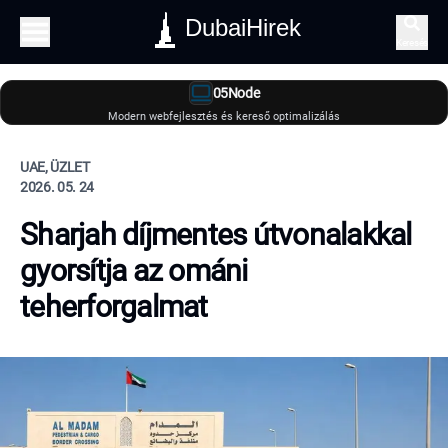
DubaiHirek
Keresés
05Node
Modern webfejlesztés és kereső optimalizálás
UAE, ÜZLET
2026. 05. 24
Sharjah díjmentes útvonalakkal
gyorsítja az ománi
teherforgalmat