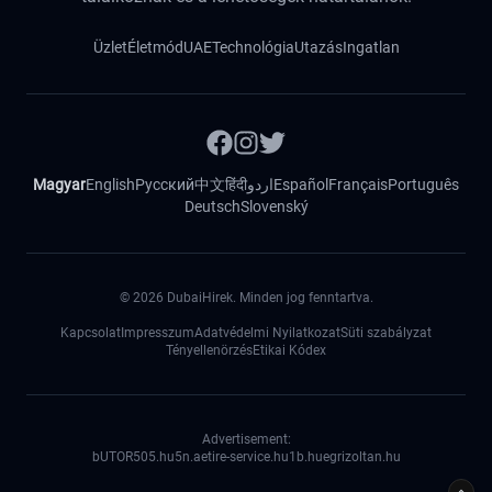
Üzlet
Életmód
UAE
Technológia
Utazás
Ingatlan
Magyar
English
Русский
中文
हिंदी
اردو
Español
Français
Português
Deutsch
Slovenský
©
2026
DubaiHirek. Minden jog fenntartva.
Kapcsolat
Impresszum
Adatvédelmi Nyilatkozat
Süti szabályzat
Tényellenörzés
Etikai Kódex
Advertisement:
bUTOR5
05.hu
5n.ae
tire-service.hu
1b.hu
egrizoltan.hu