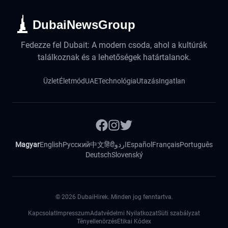
DubaiNewsGroup
Fedezze fel Dubait: A modern csoda, ahol a kultúrák
találkoznak és a lehetőségek határtalanok.
Üzlet
Életmód
UAE
Technológia
Utazás
Ingatlan
Magyar
English
Русский
中文
हिंदी
اردو
Español
Français
Português
Deutsch
Slovenský
©
2026
DubaiHirek. Minden jog fenntartva.
Kapcsolat
Impresszum
Adatvédelmi Nyilatkozat
Süti szabályzat
Tényellenörzés
Etikai Kódex