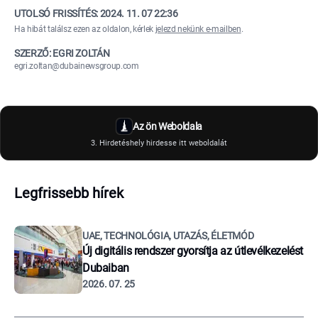
UTOLSÓ FRISSÍTÉS:
2024. 11. 07 22:36
Ha hibát találsz ezen az oldalon, kérlek
jelezd nekünk e-mailben
.
SZERZŐ: EGRI ZOLTÁN
egri.zoltan@dubainewsgroup.com
Az ön Weboldala
3. Hirdetéshely hirdesse itt weboldalát
Legfrissebb hírek
UAE, TECHNOLÓGIA, UTAZÁS, ÉLETMÓD
Új digitális rendszer gyorsítja az útlevélkezelést
Dubaiban
2026. 07. 25