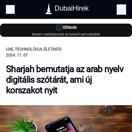
DubaiHirek
Keresés
05Node
Modern webfejlesztés és kereső optimalizálás
UAE, TECHNOLÓGIA, ÉLETMÓD
2024. 11. 07
Sharjah bemutatja az arab nyelv
digitális szótárát, ami új
korszakot nyit