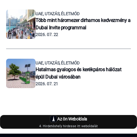
UAE, UTAZÁS, ÉLETMÓD
Több mint háromezer dirhamos kedvezmény a
Dubai Invite programmal
2026. 07. 22
UAE, UTAZÁS, ÉLETMÓD
Hatalmas gyalogos és kerékpáros hálózat
épül Dubai városában
2026. 07. 21
Az ön Weboldala
4. Hirdetéshely hirdesse itt weboldalát