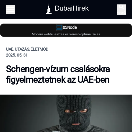
DubaiHirek
Keresés
05Node
Modern webfejlesztés és kereső optimalizálás
UAE, UTAZÁS, ÉLETMÓD
2025. 05. 31
Schengen-vízum csalásokra
figyelmeztetnek az UAE-ben