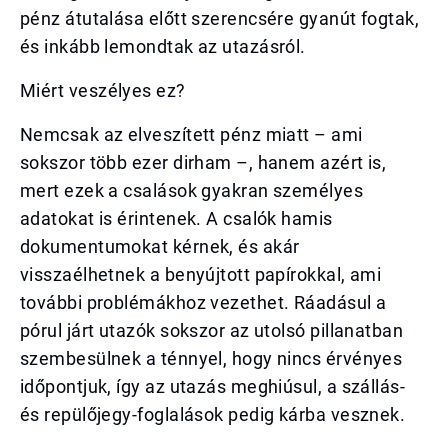
pénz átutalása előtt szerencsére gyanút fogtak,
és inkább lemondtak az utazásról.
Miért veszélyes ez?
Nemcsak az elveszített pénz miatt – ami
sokszor több ezer dirham –, hanem azért is,
mert ezek a csalások gyakran személyes
adatokat is érintenek. A csalók hamis
dokumentumokat kérnek, és akár
visszaélhetnek a benyújtott papírokkal, ami
további problémákhoz vezethet. Ráadásul a
pórul járt utazók sokszor az utolsó pillanatban
szembesülnek a ténnyel, hogy nincs érvényes
időpontjuk, így az utazás meghiúsul, a szállás-
és repülőjegy-foglalások pedig kárba vesznek.