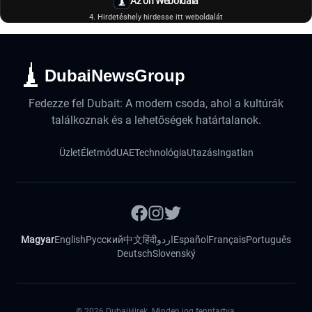
Az ön Weboldala
4. Hirdetéshely hirdesse itt weboldalát
DubaiNewsGroup
Fedezze fel Dubait: A modern csoda, ahol a kultúrák
találkoznak és a lehetőségek határtalanok.
Üzlet
Életmód
UAE
Technológia
Utazás
Ingatlan
Magyar
English
Русский
中文
हिंदी
اردو
Español
Français
Português
Deutsch
Slovenský
©
2026
DubaiHirek. Minden jog fenntartva.