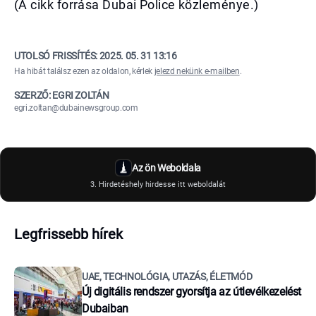
(A cikk forrása Dubai Police közleménye.)
UTOLSÓ FRISSÍTÉS:
2025. 05. 31 13:16
Ha hibát találsz ezen az oldalon, kérlek
jelezd nekünk e-mailben
.
SZERZŐ: EGRI ZOLTÁN
egri.zoltan@dubainewsgroup.com
Az ön Weboldala
3. Hirdetéshely hirdesse itt weboldalát
Legfrissebb hírek
UAE, TECHNOLÓGIA, UTAZÁS, ÉLETMÓD
Új digitális rendszer gyorsítja az útlevélkezelést
Dubaiban