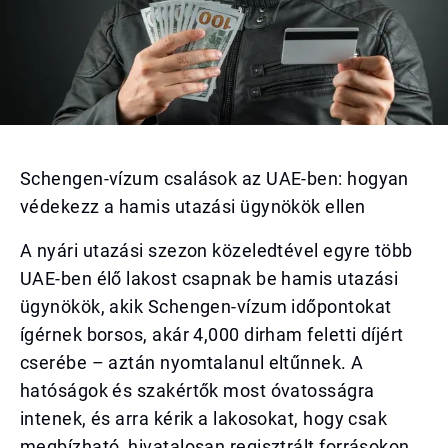
Schengen-vízum csalások az UAE-ben: hogyan
védekezz a hamis utazási ügynökök ellen
A nyári utazási szezon közeledtével egyre több
UAE-ben élő lakost csapnak be hamis utazási
ügynökök, akik Schengen-vízum időpontokat
ígérnek borsos, akár 4,000 dirham feletti díjért
cserébe – aztán nyomtalanul eltűnnek. A
hatóságok és szakértők most óvatosságra
intenek, és arra kérik a lakosokat, hogy csak
megbízható, hivatalosan regisztrált forrásokon