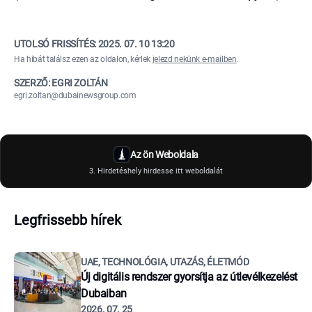
UTOLSÓ FRISSÍTÉS:
2025. 07. 10 13:20
Ha hibát találsz ezen az oldalon, kérlek
jelezd nekünk e-mailben
.
SZERZŐ: EGRI ZOLTÁN
egri.zoltan@dubainewsgroup.com
Az ön Weboldala
3. Hirdetéshely hirdesse itt weboldalát
Legfrissebb hírek
UAE, TECHNOLÓGIA, UTAZÁS, ÉLETMÓD
Új digitális rendszer gyorsítja az útlevélkezelést
Dubaiban
2026. 07. 25