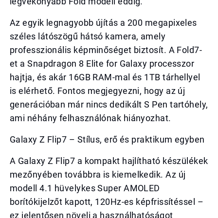
legvékonyabb Fold modell eddig.
Az egyik legnagyobb újítás a 200 megapixeles
széles látószögű hátsó kamera, amely
professzionális képminőséget biztosít. A Fold7-
et a Snapdragon 8 Elite for Galaxy processzor
hajtja, és akár 16GB RAM-mal és 1TB tárhellyel
is elérhető. Fontos megjegyezni, hogy az új
generációban már nincs dedikált S Pen tartóhely,
ami néhány felhasználónak hiányozhat.
Galaxy Z Flip7 – Stílus, erő és praktikum egyben
A Galaxy Z Flip7 a kompakt hajlítható készülékek
mezőnyében továbbra is kiemelkedik. Az új
modell 4.1 hüvelykes Super AMOLED
borítókijelzőt kapott, 120Hz-es képfrissítéssel –
ez jelentősen növeli a használhatóságot