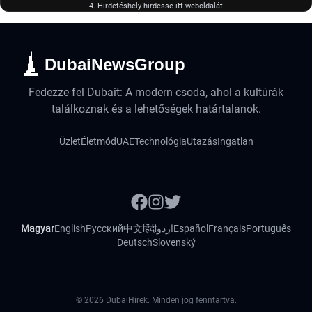
4. Hirdetéshely hirdesse itt weboldalát
DubaiNewsGroup
Fedezze fel Dubait: A modern csoda, ahol a kultúrák
találkoznak és a lehetőségek határtalanok.
Üzlet
Életmód
UAE
Technológia
Utazás
Ingatlan
Magyar
English
Русский
中文
हिंदी
اردو
Español
Français
Português
Deutsch
Slovenský
©
2026
DubaiHirek. Minden jog fenntartva.