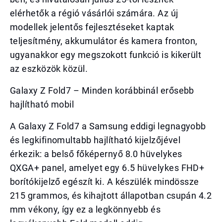
elérhetők a régió vásárlói számára. Az új
modellek jelentős fejlesztéseket kaptak
teljesítmény, akkumulátor és kamera fronton,
ugyanakkor egy megszokott funkció is kikerült
az eszközök közül.
Galaxy Z Fold7 – Minden korábbinál erősebb
hajlítható mobil
A Galaxy Z Fold7 a Samsung eddigi legnagyobb
és legkifinomultabb hajlítható kijelzőjével
érkezik: a belső főképernyő 8.0 hüvelykes
QXGA+ panel, amelyet egy 6.5 hüvelykes FHD+
borítókijelző egészít ki. A készülék mindössze
215 grammos, és kihajtott állapotban csupán 4.2
mm vékony, így ez a legkönnyebb és