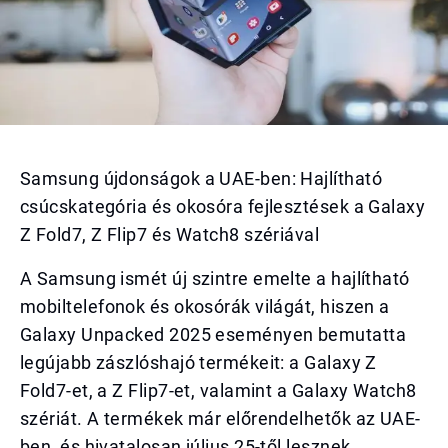
Samsung újdonságok a UAE-ben: Hajlítható
csúcskategória és okosóra fejlesztések a Galaxy
Z Fold7, Z Flip7 és Watch8 szériával
A Samsung ismét új szintre emelte a hajlítható
mobiltelefonok és okosórák világát, hiszen a
Galaxy Unpacked 2025 eseményen bemutatta
legújabb zászlóshajó termékeit: a Galaxy Z
Fold7-et, a Z Flip7-et, valamint a Galaxy Watch8
szériát. A termékek már előrendelhetők az UAE-
ben, és hivatalosan július 25-től lesznek