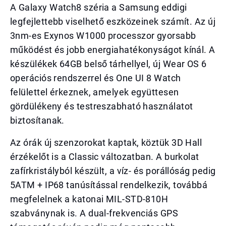
A Galaxy Watch8 széria a Samsung eddigi
legfejlettebb viselhető eszközeinek számít. Az új
3nm-es Exynos W1000 processzor gyorsabb
működést és jobb energiahatékonyságot kínál. A
készülékek 64GB belső tárhellyel, új Wear OS 6
operációs rendszerrel és One UI 8 Watch
felülettel érkeznek, amelyek együttesen
gördülékeny és testreszabható használatot
biztosítanak.
Az órák új szenzorokat kaptak, köztük 3D Hall
érzékelőt is a Classic változatban. A burkolat
zafírkristályból készült, a víz- és porállóság pedig
5ATM + IP68 tanúsítással rendelkezik, továbbá
megfelelnek a katonai MIL-STD-810H
szabványnak is. A dual-frekvenciás GPS