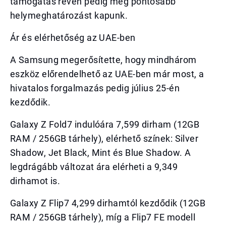
támogatás révén pedig még pontosabb
helymeghatározást kapunk.
Ár és elérhetőség az UAE-ben
A Samsung megerősítette, hogy mindhárom
eszköz előrendelhető az UAE-ben már most, a
hivatalos forgalmazás pedig július 25-én
kezdődik.
Galaxy Z Fold7 indulóára 7,599 dirham (12GB
RAM / 256GB tárhely), elérhető színek: Silver
Shadow, Jet Black, Mint és Blue Shadow. A
legdrágább változat ára elérheti a 9,349
dirhamot is.
Galaxy Z Flip7 4,299 dirhamtól kezdődik (12GB
RAM / 256GB tárhely), míg a Flip7 FE modell