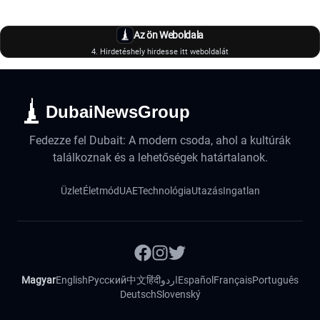
Az ön Weboldala
4. Hirdetéshely hirdesse itt weboldalát
DubaiNewsGroup
Fedezze fel Dubait: A modern csoda, ahol a kultúrák
találkoznak és a lehetőségek határtalanok.
Üzlet
Életmód
UAE
Technológia
Utazás
Ingatlan
Magyar
English
Русский
中文
हिंदी
اردو
Español
Français
Português
Deutsch
Slovenský