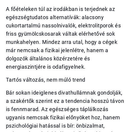
A főételeken túl az irodákban is terjednek az
egészségtudatos alternatívák: alacsony
cukortartalmú nassolnivalók, elektrolitporok és
friss gyümölcskosarak váltak elérhetővé sok
munkahelyen. Mindez arra utal, hogy a cégek
már nemcsak a fizikai jelenlétre, hanem a
dolgozók általános közérzetére és
energiaszintjére is odafigyelnek.
Tartós változás, nem múló trend
Bár sokan ideiglenes divathullámnak gondolják,
a szakértők szerint ez a tendencia hosszú távon
is fennmarad. Az egészséges táplálkozás
ugyanis nemcsak fizikai előnyöket hoz, hanem
pszichológiai hatással is bír: önbizalmat,