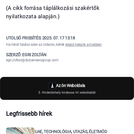
(A cikk forrása táplálkozási szakértők
nyilatkozata alapján.)
UTOLSÓ FRISSÍTÉS:
2025. 07. 17 13:18
Ha hibát találsz ezen az oldalon, kérlek
jelezd nekünk e-mailben
.
SZERZŐ: EGRI ZOLTÁN
egri.zoltan@dubainewsgroup.com
Az ön Weboldala
3. Hirdetéshely hirdesse itt weboldalát
Legfrissebb hírek
UAE, TECHNOLÓGIA, UTAZÁS, ÉLETMÓD