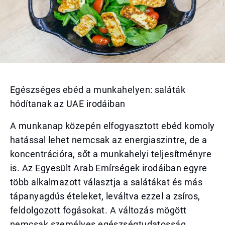
Egészséges ebéd a munkahelyen: saláták
hódítanak az UAE irodáiban
A munkanap közepén elfogyasztott ebéd komoly
hatással lehet nemcsak az energiaszintre, de a
koncentrációra, sőt a munkahelyi teljesítményre
is. Az Egyesült Arab Emírségek irodáiban egyre
több alkalmazott választja a salátákat és más
tápanyagdús ételeket, leváltva ezzel a zsíros,
feldolgozott fogásokat. A változás mögött
nemcsak személyes egészségtudatosság,