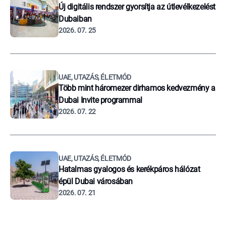
Új digitális rendszer gyorsítja az útlevélkezelést
Dubaiban
2026. 07. 25
UAE, UTAZÁS, ÉLETMÓD
Több mint háromezer dirhamos kedvezmény a
Dubai Invite programmal
2026. 07. 22
UAE, UTAZÁS, ÉLETMÓD
Hatalmas gyalogos és kerékpáros hálózat
épül Dubai városában
2026. 07. 21