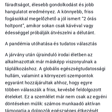
fáradtságot, élesebb gondolkodást és jobb
hangulatot eredményez. A könnyebb, friss
fogásokkal megelőzhető a jól ismert “2 órás
holtpont”, amikor sokan csak kávéval vagy
édességgel próbálják átvészelni a délutánt.
A pandémia utóhatása és tudatos választás
A járvány után újrainduló irodai életben az
alkalmazottak már másképp viszonyulnak a
táplálkozáshoz. A globális egészségtudatossági
hullám, valamint a környezeti szempontok
egyaránt hozzájárultak ahhoz, hogy egyre
többen válasszák a friss, kevésbé feldolgozott
ételeket. Ez a szemlélet már nem csak az egyéni
döntéseken múlik: számos munkaadó aktívan
támogatja a dolgozók egészséges étkezését