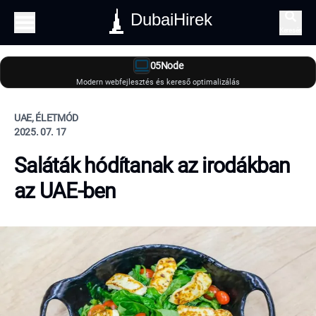
DubaiHirek
Keresés
05Node
Modern webfejlesztés és kereső optimalizálás
UAE, ÉLETMÓD
2025. 07. 17
Saláták hódítanak az irodákban
az UAE-ben