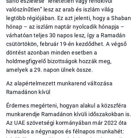
sarló észlelése “lehetetlen vagy rendkívül
valószínűtlen” lesz az arab és iszlám világ
legtöbb régiójában. Ez azt jelenti, hogy a Shaban
hónap – az iszlám naptár nyolcadik hónapja –
várhatóan teljes 30 napos lesz, így a Ramadán
csütörtökön, február 19-én kezdődhet. A végső
döntést azonban minden esetben a
holdmegfigyelő bizottságok hozzák meg,
amelyek a 29. napon ülnek össze.
Az alapértelmezett munkarend változása
Ramadánon kívül
Érdemes megérteni, hogyan alakul a közszféra
munkarendje Ramadánon kívüli időszakokban is.
Az UAE szövetségi kormányában már 2022 óta
hivatalos a négynapos és félnapos munkahét: