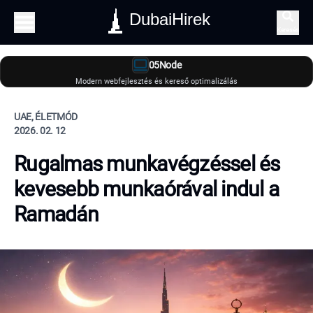
DubaiHirek
Keresés
05Node
Modern webfejlesztés és kereső optimalizálás
UAE, ÉLETMÓD
2026. 02. 12
Rugalmas munkavégzéssel és
kevesebb munkaórával indul a
Ramadán