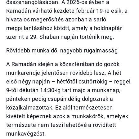
összehangolásában. A 2026-os évben a
Ramadán várható kezdete február 19-re esik, a
hivatalos megerősítés azonban a sarló
megpillantásához kötött, amely a holdnaptár
szerint a 29. Shaban napján történik meg.
Rövidebb munkaidő, nagyobb rugalmasság
A Ramadán idején a közszférában dolgozók
munkarendje jelentősen rövidebb lesz. A hét
első négy napján – hétfőtől csütörtökig – reggel
9-től délután 14:30-ig tart majd a munkanap,
pénteken pedig csupán délig dolgoznak a
közalkalmazottak. Ez alól természetesen
kivételt képeznek azok a munkakörök, amelyek
természete nem teszi lehetővé a rövidített
munkavégzést.