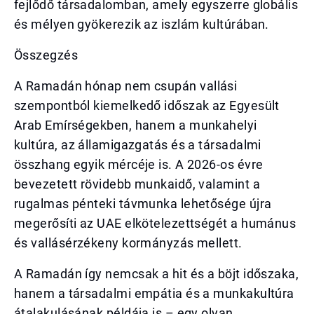
fejlődő társadalomban, amely egyszerre globális
és mélyen gyökerezik az iszlám kultúrában.
Összegzés
A Ramadán hónap nem csupán vallási
szempontból kiemelkedő időszak az Egyesült
Arab Emírségekben, hanem a munkahelyi
kultúra, az államigazgatás és a társadalmi
összhang egyik mércéje is. A 2026-os évre
bevezetett rövidebb munkaidő, valamint a
rugalmas pénteki távmunka lehetősége újra
megerősíti az UAE elkötelezettségét a humánus
és vallásérzékeny kormányzás mellett.
A Ramadán így nemcsak a hit és a böjt időszaka,
hanem a társadalmi empátia és a munkakultúra
átalakulásának példája is – egy olyan