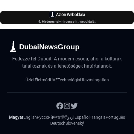
Az ön Weboldala
4. Hirdetéshely hirdesse itt weboldalát
DubaiNewsGroup
Fedezze fel Dubait: A modern csoda, ahol a kultúrák
találkoznak és a lehetőségek határtalanok.
Üzlet
Életmód
UAE
Technológia
Utazás
Ingatlan
Magyar
English
Русский
中文
हिंदी
اردو
Español
Français
Português
Deutsch
Slovenský