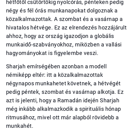
hétfőtől csütörtökig nyolcórás, pénteken pedig
négy és fél órás munkanapokat dolgoznak a
közalkalmazottak. A szombat és a vasárnap a
hivatalos hétvége. Ez az elrendezés hozzájárult
ahhoz, hogy az ország igazodjon a globális
munkaidő-szabványokhoz, miközben a vallási
hagyományokat is figyelembe veszi.
Sharjah emírségében azonban a modell
némiképp eltér: itt a közalkalmazottak
négynapos munkahetet követnek, a hétvégét
pedig péntek, szombat és vasárnap alkotja. Ez
azt is jelenti, hogy a Ramadán idején Sharjah
még inkább alkalmazkodik a spirituális hónap
ritmusához, mivel ott már alapból rövidebb a
munkahét.