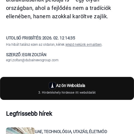
országban, ahol a fejlődés nem a tradíciók
ellenében, hanem azokkal karöltve zajlik.
UTOLSÓ FRISSÍTÉS:
2026. 02. 12 14:35
Ha hibát találsz ezen az oldalon, kérlek
jelezd nekünk e-mailben
.
SZERZŐ: EGRI ZOLTÁN
egri.zoltan@dubainewsgroup.com
Az ön Weboldala
3. Hirdetéshely hirdesse itt weboldalát
Legfrissebb hírek
UAE, TECHNOLÓGIA, UTAZÁS, ÉLETMÓD