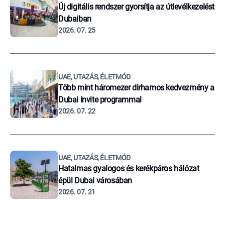
Új digitális rendszer gyorsítja az útlevélkezelést
Dubaiban
2026. 07. 25
UAE, UTAZÁS, ÉLETMÓD
Több mint háromezer dirhamos kedvezmény a
Dubai Invite programmal
2026. 07. 22
UAE, UTAZÁS, ÉLETMÓD
Hatalmas gyalogos és kerékpáros hálózat
épül Dubai városában
2026. 07. 21